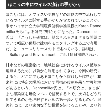
ほこりの中にウイルス流行の手がかり
ほこりには、オフィスや学校などの建物の中で流行して
いるウイルスに関する手がかりが含まれていることが、
米オハイオ州立大学環境保健科学准教授のKaren Danne
miller氏らによる研究で明らかになった。Dannemiller
氏は、「こうした研究は、懸念されるさまざまな問題に
ついて幅広い種類の建物をモニタリングする上で有用
だ」とニュースリリースの中で述べている。詳細は、
「Building and Environment」に5月15日掲載された。
排水などの廃棄物は、地域社会におけるウイルス拡散を
追跡するために以前から利用されてきた。今回の研究に
よると、どこにでもあるほこりから採取した試料が、将
来的には特定の場所において同様の役割を果たす可能性
があるという。Dannemiller氏は、「本研究は、さまざ
まな感染症を建物レベルで監視する上で、技術をどう活
用できるのかを理解するための第一歩となるものだ。最
終的には、より適切な予防措置を講じることや、より的