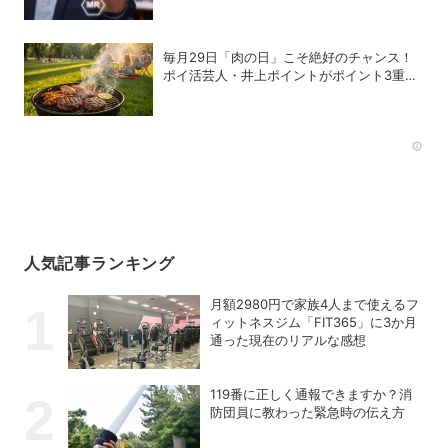
毎月29日「肉の日」こそ絶好のチャンス！
ポイ活芸人・井上ポイントがポイント3重取
りの裏ワザを伝授
Rec
人気記事ランキング
月額2980円で家族4人まで使えるフ
ィットネスジム「FIT365」に3か月
通った現在のリアルな感想
119番に正しく通報できますか？消
防団員に教わった緊急時の伝え方