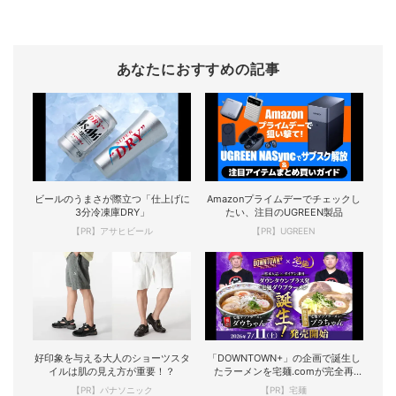
あなたにおすすめの記事
ビールのうまさが際立つ「仕上げに
Amazonプライムデーでチェックし
3分冷凍庫DRY」
たい、注目のUGREEN製品
【PR】アサヒビール
【PR】UGREEN
好印象を与える大人のショーツスタ
「DOWNTOWN+」の企画で誕生し
イルは肌の見え方が重要！？
たラーメンを宅麺.comが完全再
現！
【PR】パナソニック
【PR】宅麺