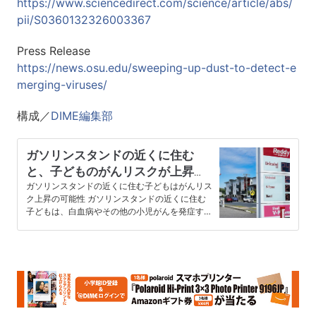
https://www.sciencedirect.com/science/article/abs/
pii/S0360132326003367
Press Release
https://news.osu.edu/sweeping-up-dust-to-detect-e
merging-viruses/
構成／
DIME編集部
ガソリンスタンドの近くに住む
と、子どものがんリスクが上昇す
る可能性がある理由
ガソリンスタンドの近くに住む子どもはがんリス
ク上昇の可能性 ガソリンスタンドの近くに住む
子どもは、白血病やその他の小児がんを発症する
リスクが高い可能性のあること…