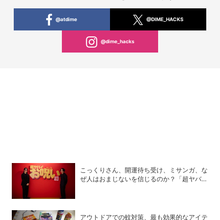
@atdime
@DIME_HACKS
@dime_hacks
こっくりさん、開運待ち受け、ミサンガ、な
ぜ人はおまじないを信じるのか？「超ヤバイ
お呪い展」の監修者が語る心理の深層
アウトドアでの蚊対策、最も効果的なアイテ