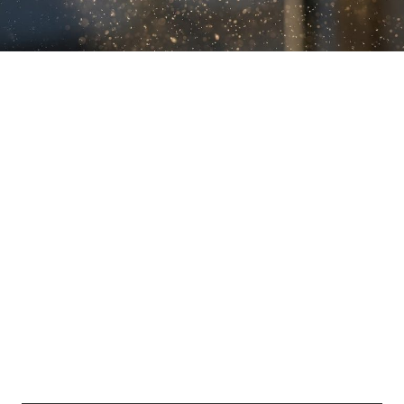
Loaded
:
10.51%
/
Unmute