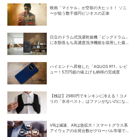
映画「マイケル」が空前の大ヒット！ ソニ
ーが狙う数千億円ビジネスの正体
日立のドラム式洗濯乾燥機「ビッグドラム」
に衣類長もち高濃度洗浄機能を採用した最新
モデルが登場
ハイエンドへ昇格した「AQUOS R11」レビ
ュー！5万円超の値上げも納得の完成度
【検証】2980円でキンキンに冷える！コメ
リの「氷冷ベスト」はファンがないのになぜ
涼しくなるのか？
VRは減速、ARは急拡大！スマートグラス系
アイウェアの出荷台数がグローバル市場で急
成長