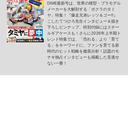
DIME最新号は、世界の模型・プラモデル
メーカーを大解剖する「ボクラのタミ
ヤ」特集！『爆走兄弟レッツ＆ゴー!!』
こしたてつひろ先生インタビュー＆描き
下ろしピンナップ、特別付録にはスチー
ルギアケースも！さらに2026年上半期ト
レンド特集では、「売れる」より「育て
る」をキーワードに、ファンを育てる新
時代のヒット戦略を徹底分析！話題のモ
ナキ独占インタビューも掲載した見逃せ
ない一冊！