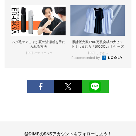
ムダ毛ケアこそが夏の清潔感を手に
累計販売数1700万枚突破の大ヒッ
入れる方法
ト！しまむら『超COOL』シリーズ
【PR】パナソニック
【PR】しまむら
Recommended by
@DIMEのSNSアカウントをフォローしよう！