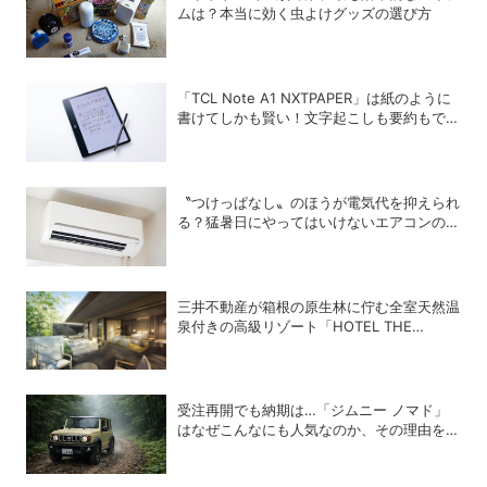
ムは？本当に効く虫よけグッズの選び方
「TCL Note A1 NXTPAPER」は紙のように
書けてしかも賢い！文字起こしも要約もでき
るAIタブレットを試してみた
〝つけっぱなし〟のほうが電気代を抑えられ
る？猛暑日にやってはいけないエアコンの使
い方
三井不動産が箱根の原生林に佇む全室天然温
泉付きの高級リゾート「HOTEL THE
MITSUI HAKONE」を12月に開業
受注再開でも納期は…「ジムニー ノマド」
はなぜこんなにも人気なのか、その理由を徹
底解説