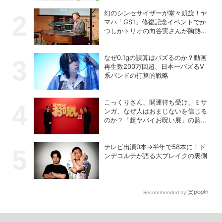
幻のシンセサイザーが堂々凱旋！ヤ
マハ「GS1」修復記念イベントでか
つしかトリオの向谷実さんが胸熱ト
ーク
なぜ0.1gの誤算はバズるのか？動画
再生数200万回超、日本一バズるV
系バンドの打算的戦略
こっくりさん、開運待ち受け、ミサ
ンガ、なぜ人はおまじないを信じる
のか？「超ヤバイお呪い展」の監修
者が語る心理の深層
テレビ出演0本→半年で58本に！ド
ンデコルテが語る大ブレイクの裏側
Recommended by