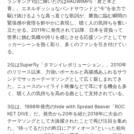
ランキング1位に輝いたのはRADWIMPS「君と羊と
青」。エネルギッシュなバンドサウンドと“今”を全力で
駆け抜けるような真っ直ぐな歌詞が、勝負に臨む瞬間の
緊張感や覚悟を鮮やかに表現し、聴く人の気持ちを奮い
立たせる。2011年に発売されて以降、日本を背負って
世界に挑む気概や誇りを感じさせる応援ソングとしてサ
ッカーシーンを熱く彩り、多くのファンを引き付けてい
る。
2位はSuperfly「タマシイレボリューション」。2010年
のリリース以来、力強いボーカルと高揚感あふれるサウ
ンドでサッカーテーマソングとして広く親しまれてき
た。ニュースのハイライト映像などで耳にする機会も多
く、聴く人の気持ちを高める曲として支持されている。
3位は、1998年発売のhide with Spread Beaver「ROC
KET DIVE」だ。発売から20年を経た2018年に大会の
テーマソングとして大抜擢されたことで再び注目を集め
た。“待ってるだけの昨日にアディオース”といった前向