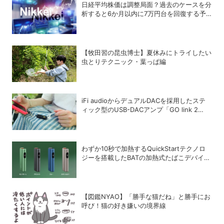
日経平均株価は調整局面？過去のケースを分
析すると6か月以内に7万円台を回復する予
測も
【牧田習の昆虫博士】夏休みにトライしたい
虫とりテクニック・葉っぱ編
iFi audioからデュアルDACを採用したステ
ィック型のUSB-DACアンプ「GO link 2
Max」が登場
わずか10秒で加熱するQuickStartテクノロ
ジーを搭載したBATの加熱式たばこデバイス
「glo Hyper pro+」
【図鑑NYAO】「勝手な猫だね」と勝手にお
呼び！猫の好き嫌いの境界線