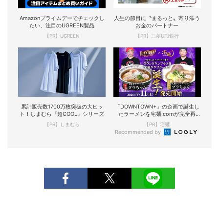
Amazonプライムデーでチェックし
人生の節目に〝まるっと〟寄り添う
たい、注目のUGREEN製品
お金のパートナー
【PR】UGREEN
【PR】三菱UFJ銀行
累計販売数1700万枚突破の大ヒッ
「DOWNTOWN+」の企画で誕生し
ト！しまむら『超COOL』シリーズ
たラーメンを宅麺.comが完全再
現！
【PR】しまむら
【PR】宅麺
Recommended by