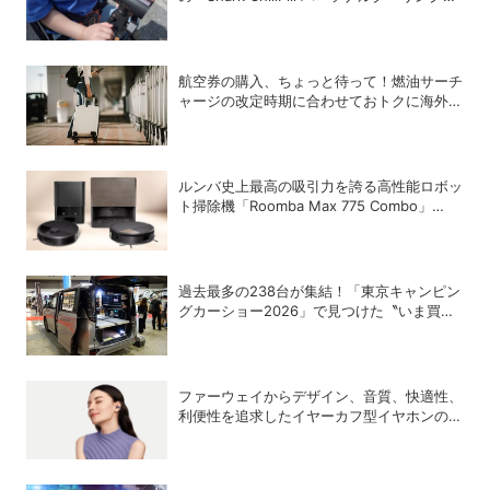
ァン」で酷暑対策
航空券の購入、ちょっと待って！燃油サーチ
ャージの改定時期に合わせておトクに海外航
空券を買う方法
ルンバ史上最高の吸引力を誇る高性能ロボッ
ト掃除機「Roomba Max 775 Combo」
「Roomba Max 715 Vac」が登場
過去最多の238台が集結！「東京キャンピン
グカーショー2026」で見つけた〝いま買う
べき〟注目モデル
ファーウェイからデザイン、音質、快適性、
利便性を追求したイヤーカフ型イヤホンのフ
ラッグシップモデル「HUAWEI FreeClip 2
S」が登場