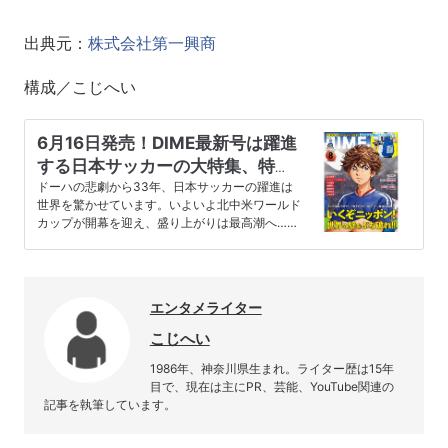
出典元：
株式会社第一興商
構成／こじへい
6月16日発売！DIME最新号は躍進
する日本サッカーの大特集、特別
付録「アオアシ」ナップサック付
ドーハの悲劇から33年、日本サッカーの躍進は
世界を驚かせています。いよいよ北中米ワールド
き!!
カップが開幕を迎え、盛り上がりは最高潮へ…。
今月のDIMEでは、日本サ…
エンタメライター
こじへい
1986年、神奈川県生まれ。ライター歴は15年
目で、現在は主にPR、芸能、YouTube関連の
記事を執筆しています。