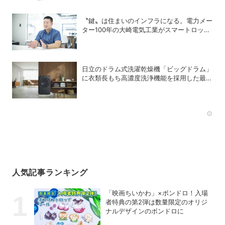
〝鍵〟は住まいのインフラになる。電力メー
ター100年の大崎電気工業がスマートロック
「OPELO II」で目指すスマートシティと
は？
日立のドラム式洗濯乾燥機「ビッグドラム」
に衣類長もち高濃度洗浄機能を採用した最新
モデルが登場
Rec
人気記事ランキング
「映画ちいかわ」×ボンドロ！入場
者特典の第2弾は数量限定のオリジ
ナルデザインのボンドロに