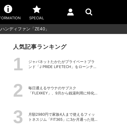
FORMATION
SPECIAL
ンディファン「ZE40」
人気記事ランキング
ジャパネットたかたがプライベートブラ
ンド「J PRIDE LIFETECH」をローンチ、
第1弾は水道・電源不要の充電式高圧洗浄
機
毎日通えるサウナのサブスク
「FLEXKEY」、9月から銭湯利用に特化し
たプランを月額1980円で提供開始
月額2980円で家族4人まで使えるフィッ
トネスジム「FIT365」に3か月通った現在
のリアルな感想