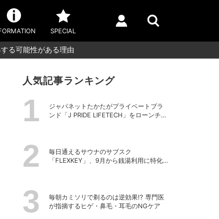
FORMATION
SPECIAL
昇する可能性がある理由
人気記事ランキング
ジャパネットたかたがプライベートブラ
ンド「J PRIDE LIFETECH」をローンチ、
第1弾は水道・電源不要の充電式高圧洗浄
機
毎日通えるサウナのサブスク
「FLEXKEY」、9月から銭湯利用に特化し
たプランを月額1980円で提供開始
毎朝カミソリで剃るのは逆効果!? 専門医
が指摘するヒゲ・鼻毛・耳毛のNGケア