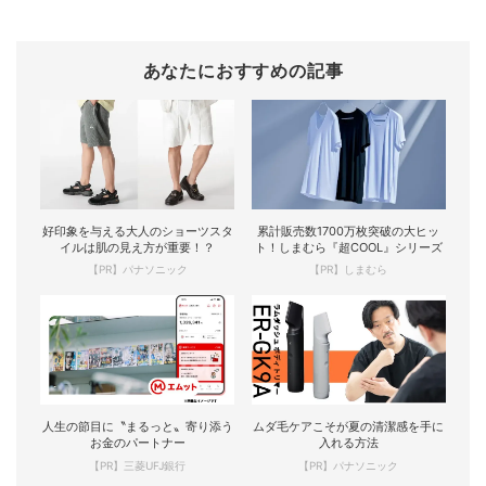
あなたにおすすめの記事
好印象を与える大人のショーツスタ
累計販売数1700万枚突破の大ヒッ
イルは肌の見え方が重要！？
ト！しまむら『超COOL』シリーズ
【PR】パナソニック
【PR】しまむら
人生の節目に〝まるっと〟寄り添う
ムダ毛ケアこそが夏の清潔感を手に
お金のパートナー
入れる方法
【PR】三菱UFJ銀行
【PR】パナソニック