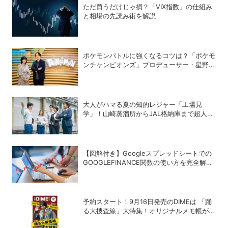
ただ買うだけじゃ損？「VIX指数」の仕組み
と相場の先読み術を解説
ポケモンバトルに強くなるコツは？「ポケモ
ンチャンピオンズ」プロデューサー・星野正
昭と女流棋士・香川愛生の特別対談が実現！
大人がハマる夏の知的レジャー「工場見
学」！山崎蒸溜所からJAL格納庫まで超人気
施設の〝予約の取り方〟ガイド
【図解付き】Googleスプレッドシートでの
GOOGLEFINANCE関数の使い方を完全解
説！株価や為替レートを自動取得する方法
予約スタート！9月16日発売のDIMEは 「踊
る大捜査線」大特集！オリジナルメモ帳が特
別付録に！