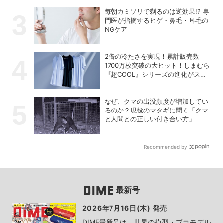
毎朝カミソリで剃るのは逆効果!? 専
門医が指摘するヒゲ・鼻毛・耳毛の
NGケア
2倍の冷たさを実現！累計販売数
1700万枚突破の大ヒット！しまむら
『超COOL』シリーズの進化がスゴ
い！【PR】
なぜ、クマの出没頻度が増加してい
るのか？現役のマタギに聞く「クマ
と人間との正しい付き合い方」
Recommended by
最新号
2026年7月16日(木) 発売
DIME最新号は、世界の模型・プラモデル