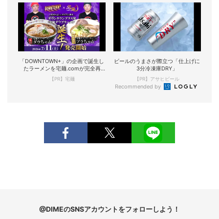
「DOWNTOWN+」の企画で誕生し
ビールのうまさが際立つ「仕上げに
たラーメンを宅麺.comが完全再
3分冷凍庫DRY」
現！
【PR】宅麺
【PR】アサヒビール
Recommended by
@DIMEのSNSアカウントをフォローしよう！