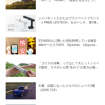
ち？
ジャパネットたかたがプライベートブランド
「J PRIDE LIFETECH」をローンチ、第1弾
は水道・電源不要の充電式高圧洗浄機
3万4000人に聞いた現在利用している格安
SIMサービスTOP3、3位IIJmio、2位povo、
1位は？
「ゴリラの冷棒」ってなに？大ヒットシリー
ズ新作、マグボトル型“氷のう”の実力が衝撃
的だった
今週、話題になったクルマのニュース3選
（2026.7.25）