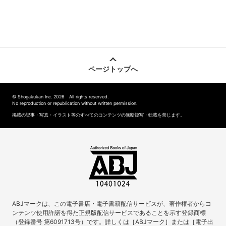
ページトップへ
© Shogakukan Inc. 2026 All rights reserved.
No reproduction or republication without written permission.
掲載の記事・写真・イラスト等のすべてのコンテンツの無断複写・転載を禁じます。
ABJマークは、この電子書店・電子書籍配信サービスが、著作権者からコ
ンテンツ使用許諾を得た正規版配信サービスであることを示す登録商標
（登録番号 第6091713号）です。詳しくは［ABJマーク］または［電子出