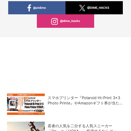
@atdime
@DIME_HACKS
@dime_hacks
スマホプリンター『Polaroid Hi-Print 3×3
Photo Printe』やAmazonギフト券が当た
る！プレゼントキャンペーンがスタート【8
月26日締切】
若者の人気を二分する人気スニーカー
「On」と「HOKA」、投資するならどっ