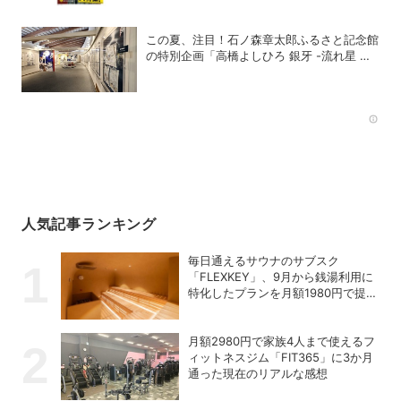
この夏、注目！石ノ森章太郎ふるさと記念館
の特別企画「高橋よしひろ 銀牙 -流れ星 銀-
の世界」展
Rec
人気記事ランキング
毎日通えるサウナのサブスク
「FLEXKEY」、9月から銭湯利用に
特化したプランを月額1980円で提供
開始
月額2980円で家族4人まで使えるフ
ィットネスジム「FIT365」に3か月
通った現在のリアルな感想