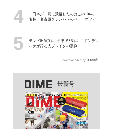
「日本が一気に飛躍したのはこの10年」
名将、名古屋グランパスのペトロヴィッ
チ監督が考える日本の進化と課題
テレビ出演0本→半年で58本に！ドンデコ
ルテが語る大ブレイクの裏側
Recommended by
最新号