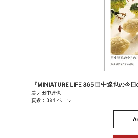
『MINIATURE LIFE 365 田中達也の今
薯／田中達也
頁数：394 ページ
A