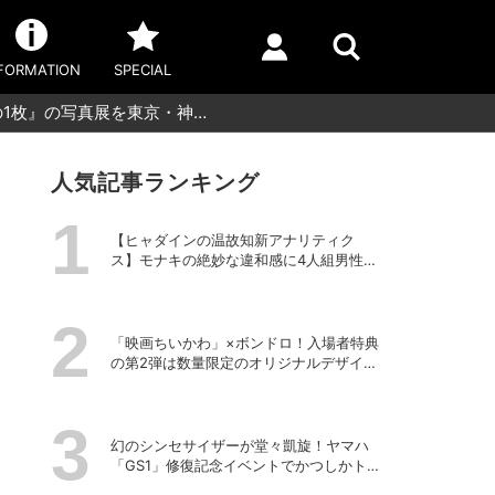
FORMATION
SPECIAL
日の1枚』の写真展を東京・神…
人気記事ランキング
【ヒャダインの温故知新アナリティク
ス】モナキの絶妙な違和感に4人組男性グ
ループの歴史を振り返る
「映画ちいかわ」×ボンドロ！入場者特典
の第2弾は数量限定のオリジナルデザイン
のボンドロに
幻のシンセサイザーが堂々凱旋！ヤマハ
「GS1」修復記念イベントでかつしかトリ
オの向谷実さんが胸熱トーク