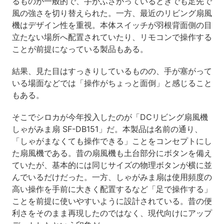
るものが一般的で、手がふさがっているときでも足先で
風の強さを切り替えられた。一方、最近のリビング扇風
機はデザイン性を重視。本体スイッチが羽根背面側の目
立たない場所へ配置されていたり、リモコンで操作する
ことが前提になっている製品もある。
結果、見た目はすっきりしているものの、手が塞がって
いる場面などでは「操作がちょっと面倒」と感じること
もある。
そこでシロカが今年投入したのが「DCリビング扇風機
しゃがみま扇 SF-DB151」だ。本製品は名前の通り、
「しゃがまなくても操作できる」ことをコンセプトにし
た扇風機である。昔の扇風機も土台部分にボタンを備え
ていたが、基本的には同じサイズの物理ボタンが横に並
んでいるだけだった。一方、しゃがみま扇は使用頻度の
高い操作を手前に大きく配置するなど「足で操作する」
ことを前提に使いやすいように設計されている。昔の便
利さをそのまま再現したのではなく、現代向けにアップ