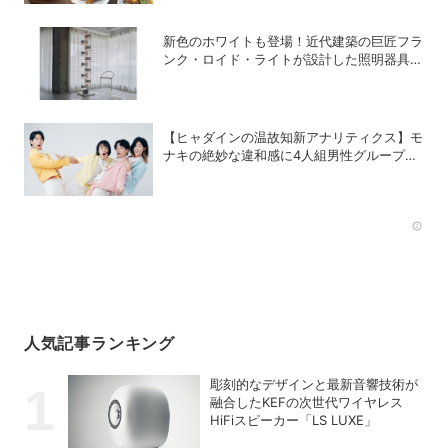
新色のホワイトも登場！近代建築の巨匠フラ
ンク・ロイド・ライトが設計した照明器具の
復刻シリーズ「TALIESIN」
【ヒャダインの温故知新アナリティクス】モ
ナキの絶妙な違和感に4人組男性グループの
歴史を振り返る
Rec
人気記事ランキング
彫刻的なデザインと最新音響技術が
融合したKEFの次世代ワイヤレス
HiFiスピーカー「LS LUXE」