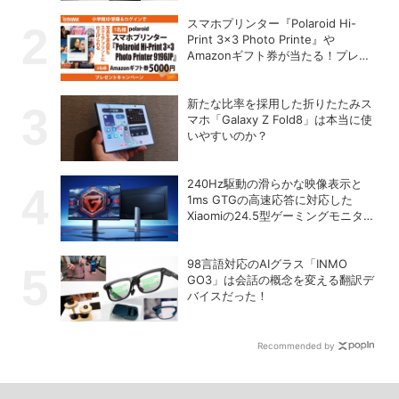
スマホプリンター『Polaroid Hi-
Print 3×3 Photo Printe』や
Amazonギフト券が当たる！プレゼ
ントキャンペーンがスタート【8月
26日締切】
新たな比率を採用した折りたたみス
マホ「Galaxy Z Fold8」は本当に使
いやすいのか？
240Hz駆動の滑らかな映像表示と
1ms GTGの高速応答に対応した
Xiaomiの24.5型ゲーミングモニター
「G25i 2026」
98言語対応のAIグラス「INMO
GO3」は会話の概念を変える翻訳デ
バイスだった！
Recommended by