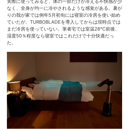
実際に使ってみると、体の一部だけが冷える不快感が少
なく、全身が均一に冷やされるような感覚がある。暑が
りの我が家では例年5月初旬には寝室の冷房を使い始め
ていたが、TURBOBLADEを導入してからは現時点では
まだ冷房を使っていない。筆者宅では室温28℃前後、
湿度50％程度なら寝室ではこれだけで十分快適だっ
た。