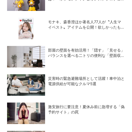
サー・星野正昭と女流棋士・香川愛生の特別
対談が実現！
モナキ、森香澄ほか著名人77人が〝人生マ
イベスト〟アイテムを公開！欲しかったもの
が見つかる雑誌「favlist」好評発売中
部屋の壁面を有効活用！「隠す」「見せる」
バランスを選べる二トリの便利な「壁面収
納」シリーズ
災害時の緊急避難場所として活躍！車中泊と
電源供給が可能なクルマ5選
激安旅行に要注意！夏休み前に急増する「偽
予約サイト」の罠