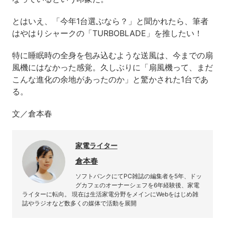
とはいえ、「今年1台選ぶなら？」と聞かれたら、筆者
はやはりシャークの「TURBOBLADE」を推したい！
特に睡眠時の全身を包み込むような送風は、今までの扇
風機にはなかった感覚。久しぶりに「扇風機って、まだ
こんな進化の余地があったのか」と驚かされた1台であ
る。
文／倉本春
家電ライター
倉本春
ソフトバンクにてPC雑誌の編集者を5年、ドッ
グカフェのオーナーシェフを6年経験後、家電
ライターに転向。 現在は生活家電分野をメインにWebをはじめ雑
誌やラジオなど数多くの媒体で活動を展開