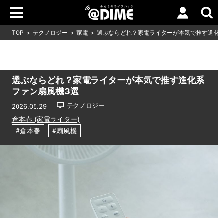
TOP
テクノロジー
家電
選ぶならどれ？家電ライターが本気で推す進化
選ぶならどれ？家電ライターが本気で推す進化系
ファン扇風機3選
テクノロジー
2026.05.29
倉本春 (家電ライター)
#倉本春
#扇風機