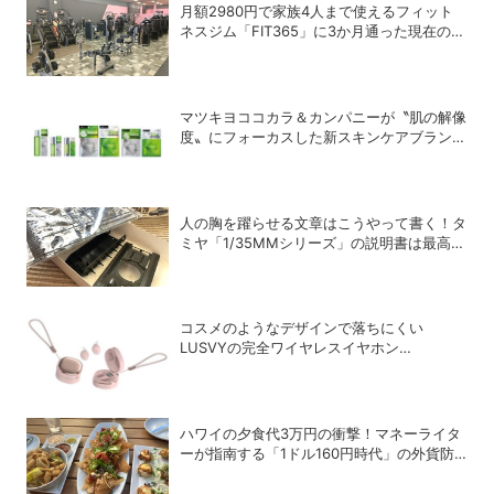
月額2980円で家族4人まで使えるフィット
ネスジム「FIT365」に3か月通った現在のリ
アルな感想
マツキヨココカラ＆カンパニーが〝肌の解像
度〟にフォーカスした新スキンケアブランド
「Pixcella」をローンチ
人の胸を躍らせる文章はこうやって書く！タ
ミヤ「1/35MMシリーズ」の説明書は最高の
教科書だ
コスメのようなデザインで落ちにくい
LUSVYの完全ワイヤレスイヤホン
「LSC01」
ハワイの夕食代3万円の衝撃！マネーライタ
ーが指南する「1ドル160円時代」の外貨防
衛術