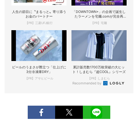
人生の節目に〝まるっと〟寄り添う
「DOWNTOWN+」の企画で誕生し
お金のパートナー
たラーメンを宅麺.comが完全再
現！
【PR】三菱UFJ銀行
【PR】宅麺
ビールのうまさが際立つ「仕上げに
累計販売数1700万枚突破の大ヒッ
3分冷凍庫DRY」
ト！しまむら『超COOL』シリーズ
【PR】アサヒビール
【PR】しまむら
Recommended by