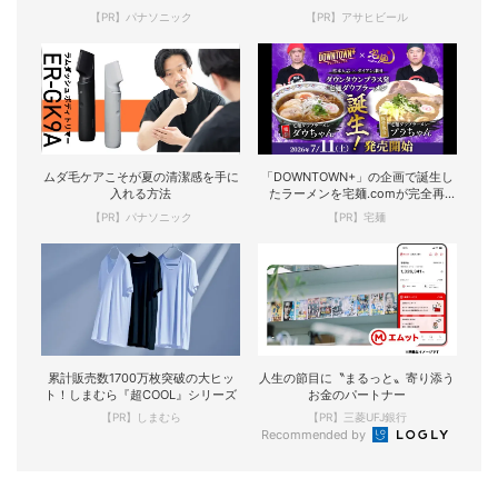
【PR】パナソニック
【PR】アサヒビール
ムダ毛ケアこそが夏の清潔感を手に
「DOWNTOWN+」の企画で誕生し
入れる方法
たラーメンを宅麺.comが完全再
現！
【PR】パナソニック
【PR】宅麺
累計販売数1700万枚突破の大ヒッ
人生の節目に〝まるっと〟寄り添う
ト！しまむら『超COOL』シリーズ
お金のパートナー
【PR】しまむら
【PR】三菱UFJ銀行
Recommended by