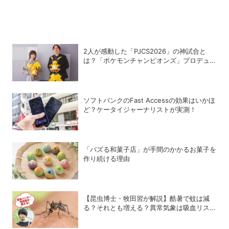
2人が感動した「PJCS2026」の神試合と
は？「ポケモンチャンピオンズ」プロデュー
サー・星野正昭と女流棋士・香川愛生の特別
対談が実現！
ソフトバンクのFast Accessの効果はいかほ
ど？ケータイジャーナリストが実測！
「バズる和菓子店」が手間のかかるお菓子を
作り続ける理由
【昆虫博士・牧田習が解説】酷暑で蚊は減
る？それとも増える？異常気象は吸血リスク
をどう変えるのか