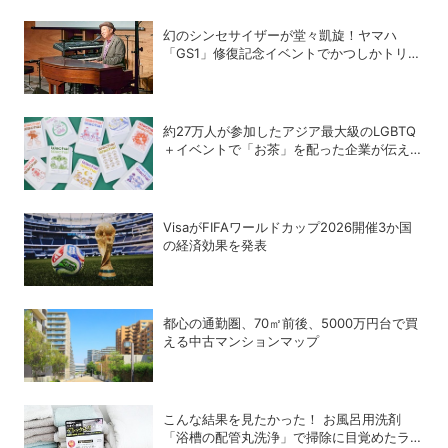
幻のシンセサイザーが堂々凱旋！ヤマハ
「GS1」修復記念イベントでかつしかトリオ
の向谷実さんが胸熱トーク
約27万人が参加したアジア最大級のLGBTQ
＋イベントで「お茶」を配った企業が伝えた
かったこととは
VisaがFIFAワールドカップ2026開催3か国
の経済効果を発表
都心の通勤圏、70㎡前後、5000万円台で買
える中古マンションマップ
こんな結果を見たかった！ お風呂用洗剤
「浴槽の配管丸洗浄」で掃除に目覚めたライ