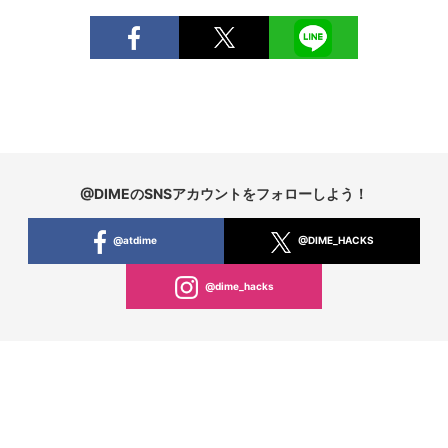
@DIMEのSNSアカウントをフォローしよう！
@atdime
@DIME_HACKS
@dime_hacks