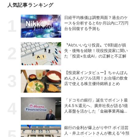
人気記事ランキング
日経平均株価は調整局面？過去のケ
ースを分析すると6か月以内に7万円
台を回復する予測も
〝AIのいいなり投資〟で8割超が損
失・後悔を経験！現役投資家に聞い
た「投資×生成AI」の正解と不正解
【投資家インタビュー】ちゃんぽん
めんさんがフル活用！お台場の飲食
店で使える株主優待銘柄まとめ
「ドコモの銀行」誕生でポイント最
大4.5％還元へ、廣井社長が語る1億
人基盤を活かした「金融事業再編」
の真価
銀行の金利が爆上がり中!? ポイ活芸
人・井上ポイントさんが教える“今預