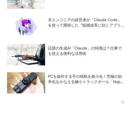
ターが「寝具、タオル、衣類のデトックス丸
洗浄」で再び驚愕！
非エンジニアの経営者が「Claude Code」
を使って開発した〝組織改革に効くアプリ〟
とは？
話題の生成AI「Claude」の特徴は？仕事で
も使える便利な活用術
PCを操作する手の移動を最小化！究極の効
率化をかなえる極小トラックボール「Nape
Pro」をレビュー
Rec