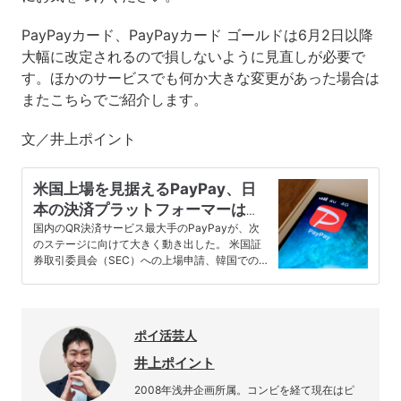
PayPayカード、PayPayカード ゴールドは6月2日以降
大幅に改定されるので損しないように見直しが必要で
す。ほかのサービスでも何か大きな変更があった場合は
またこちらでご紹介します。
文／井上ポイント
米国上場を見据えるPayPay、日
本の決済プラットフォーマーは世
界で戦えるのか？
国内のQR決済サービス最大手のPayPayが、次
のステージに向けて大きく動き出した。 米国証
券取引委員会（SEC）への上場申請、韓国でのサ
ービス開始、そして10…
ポイ活芸人
井上ポイント
2008年浅井企画所属。コンビを経て現在はピ