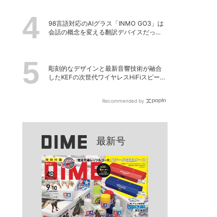
98言語対応のAIグラス「INMO GO3」は
会話の概念を変える翻訳デバイスだっ
た！
彫刻的なデザインと最新音響技術が融合
したKEFの次世代ワイヤレスHiFiスピーカ
ー「LS LUXE」
Recommended by
最新号