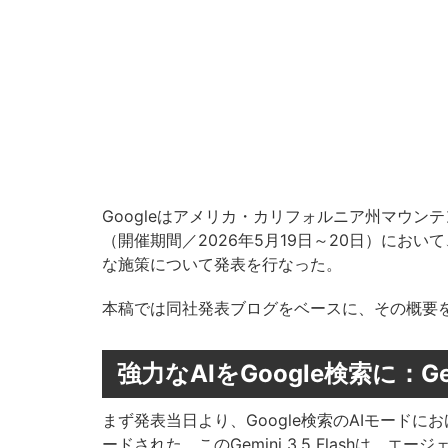
Googleはアメリカ・カリフォルニア州マウンテン
（開催期間／2026年5月19日～20日）にお
な施策について発表を行なった。
本稿では同社発表ブログをベースに、その概要
強力なAIをGoogle検索に：Ge
まず発表当日より、Google検索のAIモードにおける
ードされた。このGemini 3.5 Flashは