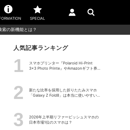
FORMATION
SPECIAL
I検索の新機能とは？
人気記事ランキング
スマホプリンター『Polaroid Hi-Print
3×3 Photo Printe』やAmazonギフト券
が当たる！プレゼントキャンペーンがス
タート【8月26日締切】
新たな比率を採用した折りたたみスマホ
「Galaxy Z Fold8」は本当に使いやすい
のか？
2026年上半期リファービッシュスマホの
日本市場1位のスマホは？