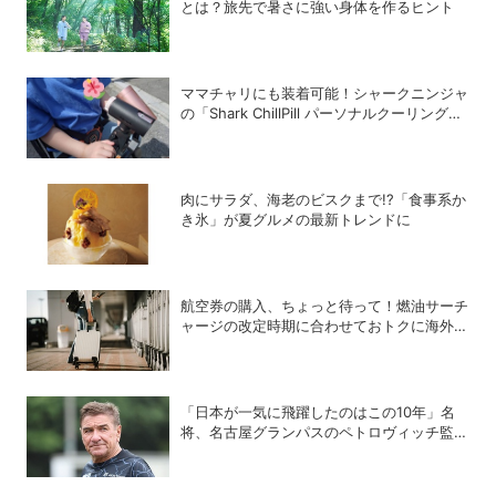
とは？旅先で暑さに強い身体を作るヒント
ママチャリにも装着可能！シャークニンジャ
の「Shark ChillPill パーソナルクーリングフ
ァン」で酷暑対策
肉にサラダ、海老のビスクまで!?「食事系か
き氷」が夏グルメの最新トレンドに
航空券の購入、ちょっと待って！燃油サーチ
ャージの改定時期に合わせておトクに海外航
空券を買う方法
「日本が一気に飛躍したのはこの10年」名
将、名古屋グランパスのペトロヴィッチ監督
が考える日本の進化と課題