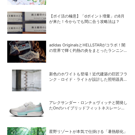
【ポイ活の極意】「dポイント増量」の8月
が来た！今からでも間に合う攻略法は？
adidas OriginalsとHELLSTARがコラボ！闇
の世界で輝く灼熱の炎をまとったランニング
シューズ「MEGARIDE S2」
新色のホワイトも登場！近代建築の巨匠フラ
ンク・ロイド・ライトが設計した照明器具の
復刻シリーズ「TALIESIN」
アレクサンダー・ロンチェヴィッチと開発し
たOnのハイブリッドフィットネスレーシン
グ専用シューズ「Cloud X Tempo Pro」
星野リゾートが本気で仕掛ける「暑熱順化」