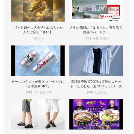
【1ヶ月以内に大金持ちになりたい
人生の節目に〝まるっと〟寄り添う
人だけ見て下さい】
お金のパートナー
Il Sereno
【PR】三菱UFJ銀行
ビールのうまさが際立つ「仕上げに
累計販売数1700万枚突破の大ヒッ
3分冷凍庫DRY」
ト！しまむら『超COOL』シリーズ
【PR】アサヒビール
【PR】しまむら