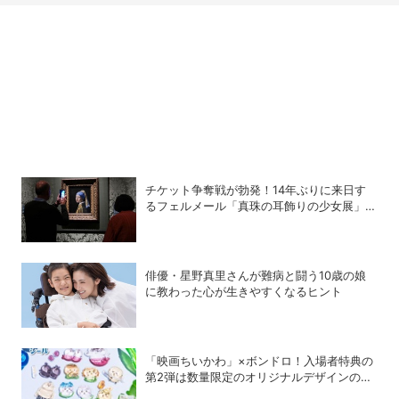
チケット争奪戦が勃発！14年ぶりに来日す
るフェルメール「真珠の耳飾りの少女展」の
魔力
俳優・星野真里さんが難病と闘う10歳の娘
に教わった心が生きやすくなるヒント
「映画ちいかわ」×ボンドロ！入場者特典の
第2弾は数量限定のオリジナルデザインのボ
ンドロに