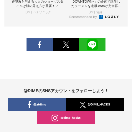
好印象を与える大人のショーツスタ
「DOWNTOWN+」の企画で誕生し
イルは肌の見え方が重要！？
たラーメンを宅麺.comが完全再
現！
【PR】パナソニック
【PR】宅麺
Recommended by
@DIMEのSNSアカウントをフォローしよう！
@atdime
@DIME_HACKS
@dime_hacks