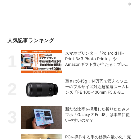
Rec
人気記事ランキング
スマホプリンター『Polaroid Hi-
Print 3×3 Photo Printe』や
Amazonギフト券が当たる！プレゼ
ントキャンペーンがスタート【8月
26日締切】
重さは645g！14万円で買えるソニ
ーのフルサイズ対応超望遠ズームレ
ンズ「FE 100-400mm F5.6-8
OSS」
新たな比率を採用した折りたたみス
マホ「Galaxy Z Fold8」は本当に使
いやすいのか？
PCを操作する手の移動を最小化！究