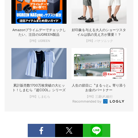
Amazonプライムデーでチェックし
好印象を与える大人のショーツスタ
たい、注目のUGREEN製品
イルは肌の見え方が重要！？
【PR】UGREEN
【PR】パナソニック
累計販売数1700万枚突破の大ヒッ
人生の節目に〝まるっと〟寄り添う
ト！しまむら『超COOL』シリーズ
お金のパートナー
【PR】しまむら
【PR】三菱UFJ銀行
Recommended by