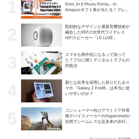
Print 3×3 Photo Printe』や
Amazonギフト券が当たる！プレゼ
ントキャンペーンがスタート【8月
26日締切】
彫刻的なデザインと最新音響技術が
融合したKEFの次世代ワイヤレス
HiFiスピーカー「LS LUXE」
スマホも熱中症になるって知って
た？プロに聞くデジタルトラブルの
対処法
新たな比率を採用した折りたたみス
マホ「Galaxy Z Fold8」は本当に使
いやすいのか？
コンシューマー向けアウトドア外骨
格デバイスメーカーのHypershellが
自然でシームレスな近未来の歩行体
験を実現する新製品を発売
Recommended by