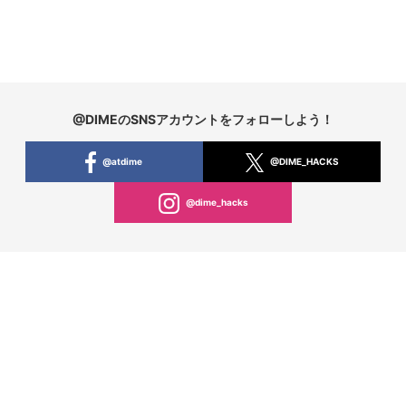
@DIMEのSNSアカウントをフォローしよう！
@atdime
@DIME_HACKS
@dime_hacks