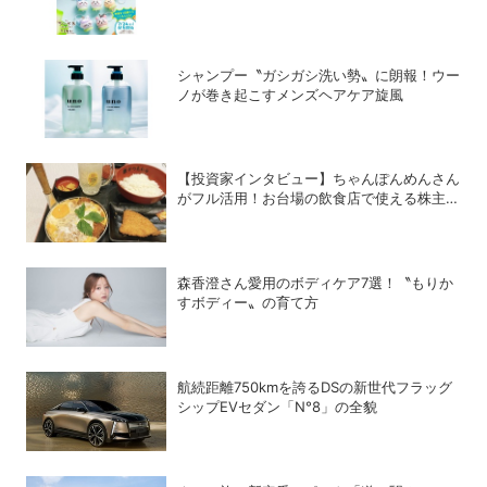
SNSでも悲鳴
シャンプー〝ガシガシ洗い勢〟に朗報！ウー
ノが巻き起こすメンズヘアケア旋風
【投資家インタビュー】ちゃんぽんめんさん
がフル活用！お台場の飲食店で使える株主優
待銘柄まとめ
森香澄さん愛用のボディケア7選！〝もりか
すボディー〟の育て方
航続距離750kmを誇るDSの新世代フラッグ
シップEVセダン「N°8」の全貌