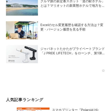
クルマ旅の新定番スポット「道の駅ホテル」
とは？マリオットの新業態ホテルで地方を満
喫する方法
Excelのセル変更履歴を確認する方法は？変
更・バージョン履歴を見る手順
ジャパネットたかたがプライベートブランド
「J PRIDE LIFETECH」をローンチ、第1弾
は水道・電源不要の充電式高圧洗浄機
Rec
人気記事ランキング
スマホプリンター『Polaroid Hi-