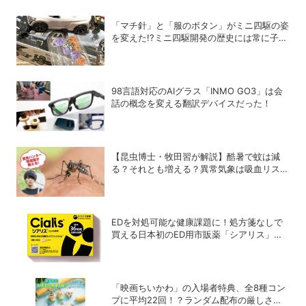
「マチ針」と「服のボタン」がミニ四駆の姿
を変えた!?ミニ四駆開発の歴史には常に子ど
もたちのアイデアがあった！
98言語対応のAIグラス「INMO GO3」は会
話の概念を変える翻訳デバイスだった！
【昆虫博士・牧田習が解説】酷暑で蚊は減
る？それとも増える？異常気象は吸血リスク
をどう変えるのか
EDを対処可能な健康課題に！処方箋なしで
買える日本初のED用市販薬「シアリス」が
登場
「映画ちいかわ」の入場者特典、全8種コン
プに平均22回！？ランダム配布の厳しさに