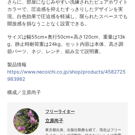
さらに、部屋になじみやすい洗練されたピュアホワイト
カラーで、圧迫感を抑えたすっきりしたデザインを実
現。白色効果で圧迫感を軽減し、限られたスペースでも
開放感を損なうことなく設置できる。
サイズは幅55cm×奥行50cm×高さ120cm、重量は13k
g。静止時耐荷重は24kg。セット内容は本体、高さ調
節パーツ、ネジ、レンチ、組み立て説明書。
製品情報
https://www.necoichi.co.jp/shop/products/4582725
983982
構成／立原尚子
フリーライター
立原尚子
東京都出身。出版社勤務を経て、現在はフリー