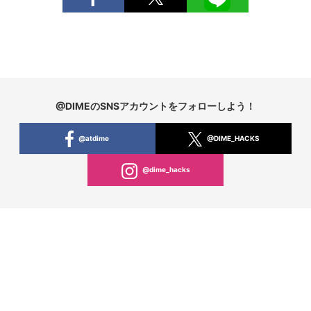
@DIMEのSNSアカウントをフォローしよう！
@atdime
@DIME_HACKS
@dime_hacks