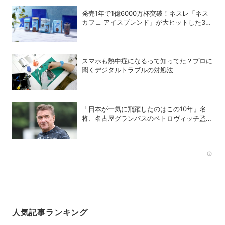
発売1年で1億6000万杯突破！ネスレ「ネス
カフェ アイスブレンド」が大ヒットした3つ
の理由
スマホも熱中症になるって知ってた？プロに
聞くデジタルトラブルの対処法
「日本が一気に飛躍したのはこの10年」名
将、名古屋グランパスのペトロヴィッチ監督
が考える日本の進化と課題
Rec
人気記事ランキング