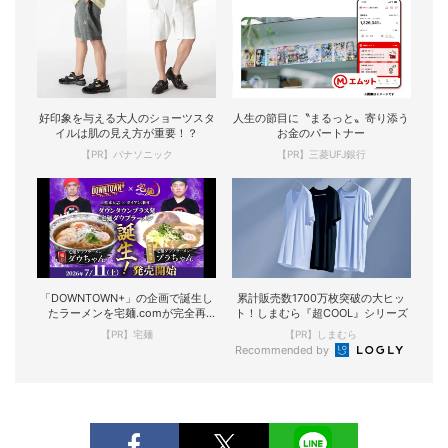
好印象を与える大人のショーツスタ
人生の節目に〝まるっと〟寄り添う
イルは肌の見え方が重要！？
お金のパートナー
【PR】パナソニック
【PR】三菱UFJ銀行
「DOWNTOWN+」の企画で誕生し
累計販売数1700万枚突破の大ヒッ
たラーメンを宅麺.comが完全再
ト！しまむら『超COOL』シリーズ
現！
【PR】宅麺
【PR】しまむら
Recommended by