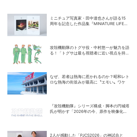
ミニチュア写真家・田中達也さんが語る15
周年を記念した作品集『MINIATURE LIFE
365』の楽しみ方
攻殻機動隊のトグサ役・中村悠一が魅力を語
る！「トグサは最も視聴者に近い視点を持っ
たキャラクター」
なぜ、若者は熱海に惹かれるのか？昭和レト
ロな熱海の街並みが最高に〝エモい〟ワケ
『攻殻機動隊』シリーズ構成・脚本の円城塔
氏が明かす「2026年の今、原作を映像化す
る意味」
2人が感動した「PJCS2026」の神試合と