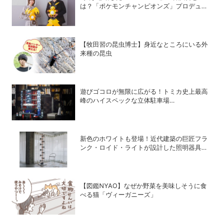
は？「ポケモンチャンピオンズ」プロデュー
サー・星野正昭と女流棋士・香川愛生の特別
対談が実現！
【牧田習の昆虫博士】身近なところにいる外
来種の昆虫
遊びゴコロが無限に広がる！トミカ史上最高
峰のハイスペックな立体駐車場
「Automated Tomica PARKING with
showroom」が爆誕
新色のホワイトも登場！近代建築の巨匠フラ
ンク・ロイド・ライトが設計した照明器具の
復刻シリーズ「TALIESIN」
【図鑑NYAO】なぜか野菜を美味しそうに食
べる猫「ヴィーガニーズ」