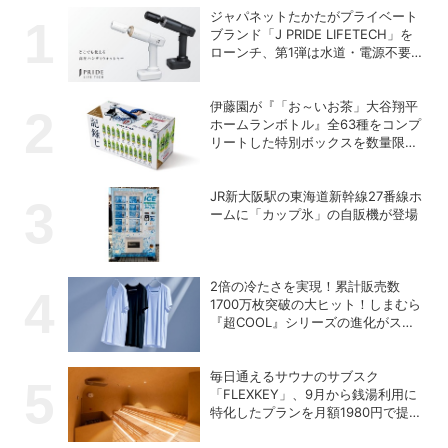
ジャパネットたかたがプライベート
ブランド「J PRIDE LIFETECH」を
ローンチ、第1弾は水道・電源不要
の充電式高圧洗浄機
伊藤園が『「お～いお茶」大谷翔平
ホームランボトル』全63種をコンプ
リートした特別ボックスを数量限定
で販売
JR新大阪駅の東海道新幹線27番線ホ
ームに「カップ氷」の自販機が登場
2倍の冷たさを実現！累計販売数
1700万枚突破の大ヒット！しまむら
『超COOL』シリーズの進化がスゴ
い！【PR】
毎日通えるサウナのサブスク
「FLEXKEY」、9月から銭湯利用に
特化したプランを月額1980円で提供
開始