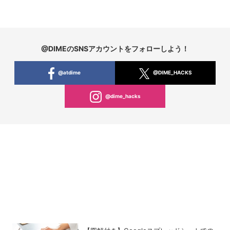
@DIMEのSNSアカウントをフォローしよう！
@atdime
@DIME_HACKS
@dime_hacks