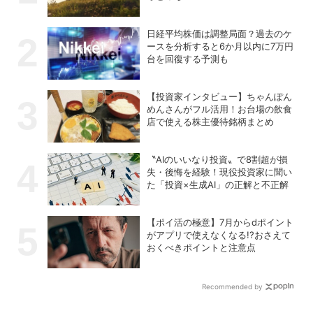
日経平均株価は調整局面？過去のケ
ースを分析すると6か月以内に7万円
台を回復する予測も
【投資家インタビュー】ちゃんぽん
めんさんがフル活用！お台場の飲食
店で使える株主優待銘柄まとめ
〝AIのいいなり投資〟で8割超が損
失・後悔を経験！現役投資家に聞い
た「投資×生成AI」の正解と不正解
【ポイ活の極意】7月からdポイント
がアプリで使えなくなる!?おさえて
おくべきポイントと注意点
Recommended by