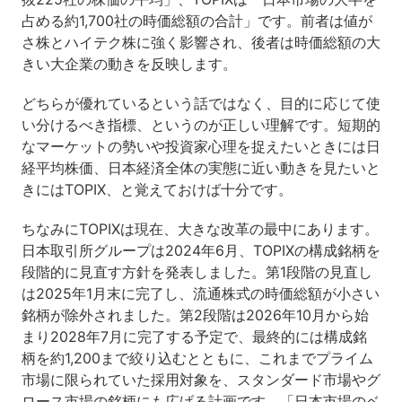
占める約1,700社の時価総額の合計」です。前者は値が
さ株とハイテク株に強く影響され、後者は時価総額の大
きい大企業の動きを反映します。
どちらが優れているという話ではなく、目的に応じて使
い分けるべき指標、というのが正しい理解です。短期的
なマーケットの勢いや投資家心理を捉えたいときには日
経平均株価、日本経済全体の実態に近い動きを見たいと
きにはTOPIX、と覚えておけば十分です。
ちなみにTOPIXは現在、大きな改革の最中にあります。
日本取引所グループは2024年6月、TOPIXの構成銘柄を
段階的に見直す方針を発表しました。第1段階の見直し
は2025年1月末に完了し、流通株式の時価総額が小さい
銘柄が除外されました。第2段階は2026年10月から始
まり2028年7月に完了する予定で、最終的には構成銘
柄を約1,200まで絞り込むとともに、これまでプライム
市場に限られていた採用対象を、スタンダード市場やグ
ロース市場の銘柄にも広げる計画です。「日本市場のベ