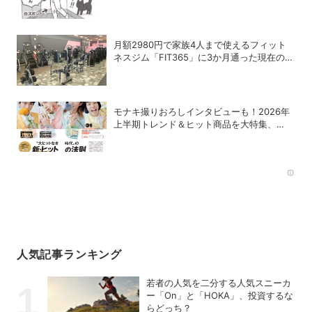
月額2980円で家族4人まで使えるフィット
ネスジム「FIT365」に3か月通った現在のリ
アルな感想
モナキ撮りおろしインタビューも！2026年
上半期トレンド＆ヒット商品を大特集、
DIME最新号は7/15発売！
Rec
人気記事ランキング
若者の人気を二分する人気スニーカ
ー「On」と「HOKA」、投資するな
らどっち？