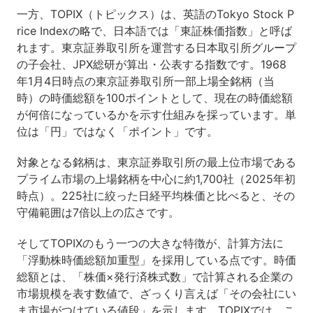
一方、TOPIX（トピックス）は、英語のTokyo Stock P
rice Indexの略で、日本語では「東証株価指数」と呼ば
れます。東京証券取引所を運営する日本取引所グループ
の子会社、JPX総研が算出・公表する指数です。1968
年1月4日時点の東京証券取引所一部上場全銘柄（当
時）の時価総額を100ポイントとして、現在の時価総額
が何倍になっているかを示す仕組みを採っています。単
位は「円」ではなく「ポイント」です。
対象となる銘柄は、東京証券取引所の最上位市場である
プライム市場の上場銘柄を中心に約1,700社（2025年初
時点）。225社に絞った日経平均株価と比べると、その
守備範囲は7倍以上の広さです。
そしてTOPIXのもう一つの大きな特徴が、計算方法に
「浮動株時価総額加重型」を採用している点です。時価
総額とは、「株価×発行済株式数」で計算される企業の
市場規模を表す数値で、ざっくり言えば「その会社にい
ま市場がつけている値段」を示します。TOPIXでは、こ