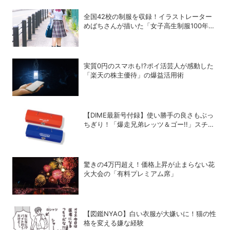
全国42校の制服を収録！イラストレーター
めばちさんが描いた「女子高生制服100年図
鑑」で学ぶ学生服の歴史
実質0円のスマホも!?ポイ活芸人が感動した
「楽天の株主優待」の爆益活用術
【DIME最新号付録】使い勝手の良さもぶっ
ちぎり！「爆走兄弟レッツ＆ゴー!!」スチー
ルGEARケースを徹底解剖
驚きの4万円超え！価格上昇が止まらない花
火大会の「有料プレミアム席」
【図鑑NYAO】白い衣服が大嫌いに！猫の性
格を変える嫌な経験