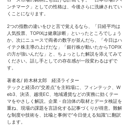
ンチマーク」としての性格は、今後さらに洗練されてい
くことになります。
2つの指数の違いをひと言で覚えるなら、「日経平均は
人気投票、TOPIXは健康診断」といったところでしょう
か。次にニュースで両者の数字が並んだら、「今日はハ
イテク株主導の上げだな」「銀行株が動いたからTOPIX
の方が強いんだな」と、ちょっとした解説を添えてみて
ください。話し手としての存在感が一段変わるはずで
す。
著者名/ 鈴木林太郎 経済ライター
テックと経済の“交差点”を主戦場に、フィンテック、W
eb3、決済、越境EC、地域通貨などの実務に効くテー
マをやさしく解説。企業・自治体の取材とデータ検証を
重ね、現場の課題を言語化する記事づくりが得意。難解
な制度や技術を、比喩と事例で“今日使える知識”に翻訳
します。