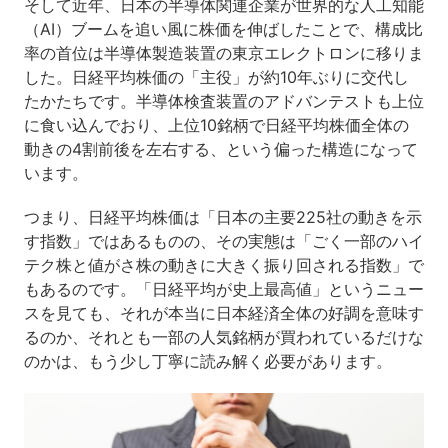
そして近年、日本の半導体関連企業が世界的な人工知能
（AI）ブームを追い風に株価を伸ばしたことで、構成比
率の首位は半導体製造装置の東京エレクトロンに移りま
した。日経平均株価の「主役」が約10年ぶりに交代し
たかたちです。半導体検査装置のアドバンテストも上位
に食い込んでおり、上位10銘柄で日経平均株価全体の
動きの4割前後を左右する、という偏った構造になって
います。
つまり、日経平均株価は「日本の主要225社の動きを示
す指数」ではあるものの、その実態は「ごく一部のハイ
テク株と値がさ株の動きに大きく振り回される指数」で
もあるのです。「日経平均が史上最高値」というニュー
スを見ても、それが本当に日本経済全体の好調を意味す
るのか、それとも一部の人気銘柄が買われているだけな
のかは、もう少し丁寧に読み解く必要があります。