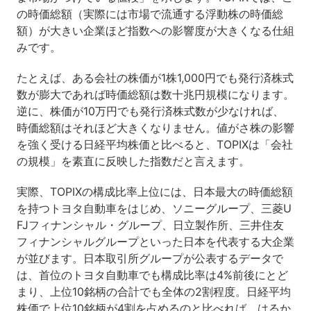
の時価総額（実際には市場で流通する浮動株の時価総
額）が大きい企業ほど指数への影響度が大きくなる仕組
みです。
たとえば、ある会社の株価が1株1,000円でも発行済株式
数が膨大であれば時価総額は数十兆円規模になります。
逆に、株価が10万円でも発行済株式数が少なければ、
時価総額はそれほど大きくなりません。値がさ株の影響
を強く受ける日経平均株価と比べると、TOPIXは「会社
の規模」を素直に反映した指数だと言えます。
実際、TOPIXの構成比率上位には、日本最大の時価総額
を持つトヨタ自動車をはじめ、ソニーグループ、三菱U
FJフィナンシャル・グループ、日立製作所、三井住友
フィナンシャルグループといった日本を代表する大企業
が並びます。日本取引所グループが公表するデータで
は、首位のトヨタ自動車でも構成比率は4%前後にとど
まり、上位10銘柄の合計でも全体の2割程度。日経平均
株価で上位10銘柄が4割を占めるのと比べれば、はるか