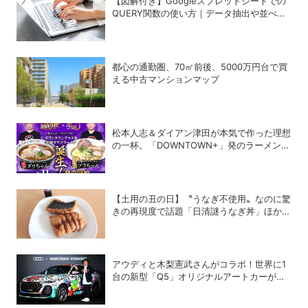
【図解付き】Googleスプレッドシートでの
QUERY関数の使い方｜データ抽出や並べ替
えの方法
都心の通勤圏、70㎡前後、5000万円台で買
える中古マンションマップ
松本人志＆ダイアン津田が本気で作った理想
の一杯。「DOWNTOWN+」発のラーメンを
宅麺.comが完全再現！【PR】
【土用の丑の日】〝うなぎ不使用〟なのに驚
きの再現度で話題「日清謎うなぎ丼」ほか、
蒲焼風食品を徹底検証
アウディと木梨憲武さんがコラボ！世界に1
台の新型「Q5」オリジナルアートカーが全
国を巡回