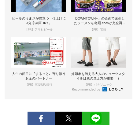
ビールのうまさが際立つ「仕上げに
「DOWNTOWN+」の企画で誕生し
3分冷凍庫DRY」
たラーメンを宅麺.comが完全再
現！
【PR】アサヒビール
【PR】宅麺
人生の節目に〝まるっと〟寄り添う
好印象を与える大人のショーツスタ
お金のパートナー
イルは肌の見え方が重要！？
【PR】三菱UFJ銀行
【PR】パナソニック
Recommended by