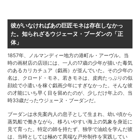
彼がいなければあの巨匠モネは存在しなかっ
た。知られざるウジェーヌ・ブーダンの「正
体」
1857年、ノルマンディー地方の港町ル・アーヴル。当
時の画材店の店頭には、一人の17歳の少年が描いた毒気
のあるカリカチュア（戯画）が並んでいた。その少年の
名は、クロード・モネ。若きモネは、皮肉たっぷりの似
顔絵で小遣いを稼ぐ戯画少年にすぎなかった。そんな彼
の才能にいち早く目を留めたのが、少しだけ年上の、当
時33歳だったウジェーヌ・ブーダンだ。
ブーダンは水先案内人の息子として生まれ、幼い頃から
蒸気船で働きながら、移ろいやすい海上の気象を身近に
見て育った。特定の師を持たず、独学で油絵を学んだ彼
は、当時としては極めて異端な戸外制作を実践してい