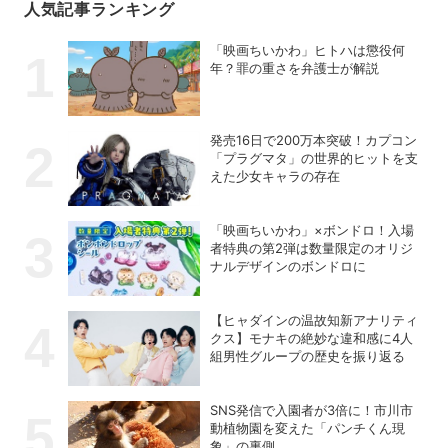
人気記事ランキング
「映画ちいかわ」ヒトハは懲役何
年？罪の重さを弁護士が解説
発売16日で200万本突破！カプコン
「プラグマタ」の世界的ヒットを支
えた少女キャラの存在
「映画ちいかわ」×ボンドロ！入場
者特典の第2弾は数量限定のオリジ
ナルデザインのボンドロに
【ヒャダインの温故知新アナリティ
クス】モナキの絶妙な違和感に4人
組男性グループの歴史を振り返る
SNS発信で入園者が3倍に！市川市
動植物園を変えた「パンチくん現
象」の裏側