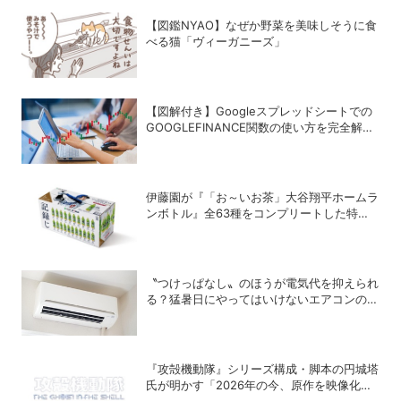
【図鑑NYAO】なぜか野菜を美味しそうに食
べる猫「ヴィーガニーズ」
【図解付き】Googleスプレッドシートでの
GOOGLEFINANCE関数の使い方を完全解
説！株価や為替レートを自動取得する方法
伊藤園が『「お～いお茶」大谷翔平ホームラ
ンボトル』全63種をコンプリートした特別
ボックスを数量限定で販売
〝つけっぱなし〟のほうが電気代を抑えられ
る？猛暑日にやってはいけないエアコンの使
い方
『攻殻機動隊』シリーズ構成・脚本の円城塔
氏が明かす「2026年の今、原作を映像化す
る意味」