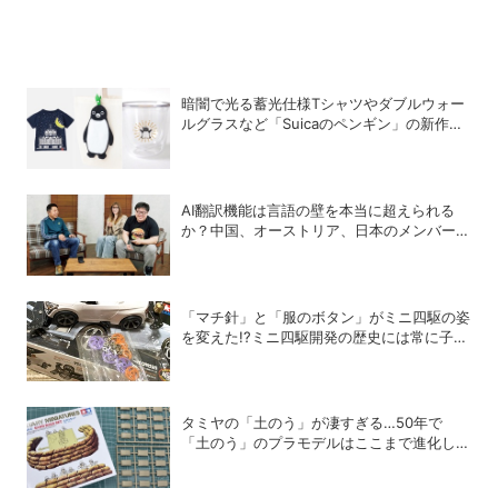
暗闇で光る蓄光仕様Tシャツやダブルウォー
ルグラスなど「Suicaのペンギン」の新作グ
ッズが登場
AI翻訳機能は言語の壁を本当に超えられる
か？中国、オーストリア、日本のメンバーで
実践！
「マチ針」と「服のボタン」がミニ四駆の姿
を変えた!?ミニ四駆開発の歴史には常に子ど
もたちのアイデアがあった！
タミヤの「土のう」が凄すぎる…50年で
「土のう」のプラモデルはここまで進化し
た！