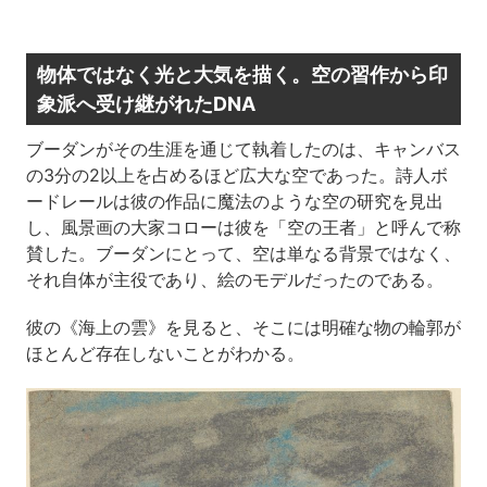
物体ではなく光と大気を描く。空の習作から印
象派へ受け継がれたDNA
ブーダンがその生涯を通じて執着したのは、キャンバス
の3分の2以上を占めるほど広大な空であった。詩人ボ
ードレールは彼の作品に魔法のような空の研究を見出
し、風景画の大家コローは彼を「空の王者」と呼んで称
賛した。ブーダンにとって、空は単なる背景ではなく、
それ自体が主役であり、絵のモデルだったのである。
彼の《海上の雲》を見ると、そこには明確な物の輪郭が
ほとんど存在しないことがわかる。