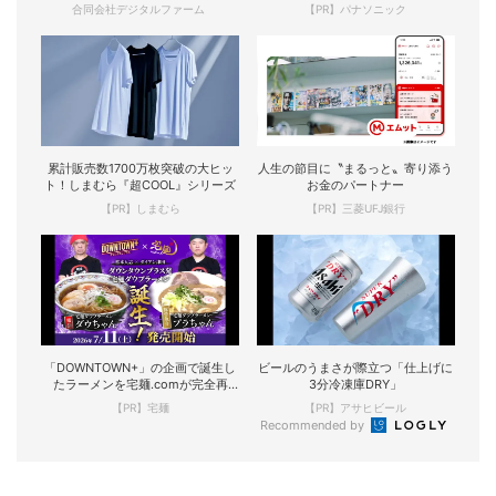
合同会社デジタルファーム
【PR】パナソニック
累計販売数1700万枚突破の大ヒッ
人生の節目に〝まるっと〟寄り添う
ト！しまむら『超COOL』シリーズ
お金のパートナー
【PR】しまむら
【PR】三菱UFJ銀行
「DOWNTOWN+」の企画で誕生し
ビールのうまさが際立つ「仕上げに
たラーメンを宅麺.comが完全再
3分冷凍庫DRY」
現！
【PR】宅麺
【PR】アサヒビール
Recommended by