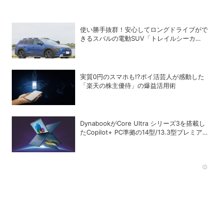
使い勝手抜群！安心してロングドライブがで
きるスバルの電動SUV「トレイルシーカ
ー」の魅力
実質0円のスマホも!?ポイ活芸人が感動した
「楽天の株主優待」の爆益活用術
DynabookがCore Ultra シリーズ3を搭載し
たCopilot+ PC準拠の14型/13.3型プレミア
ムモバイルノートを発売
Rec