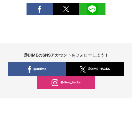
@DIMEのSNSアカウントをフォローしよう！
@atdime
@DIME_HACKS
@dime_hacks