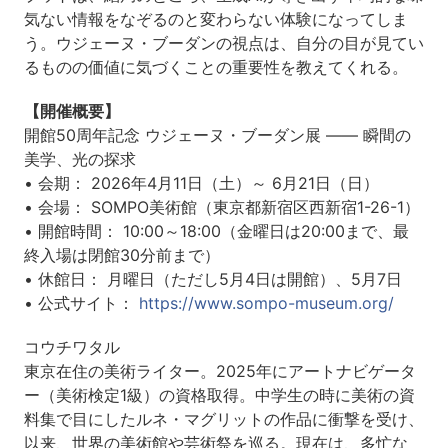
気ない情報をなぞるのと変わらない体験になってしま
う。ウジェーヌ・ブーダンの視点は、自分の目が見てい
るものの価値に気づくことの重要性を教えてくれる。
【開催概要】
開館50周年記念 ウジェーヌ・ブーダン展 ―― 瞬間の
美学、光の探求
• 会期： 2026年4月11日（土）～ 6月21日（日）
• 会場： SOMPO美術館（東京都新宿区西新宿1-26-1）
• 開館時間： 10:00～18:00（金曜日は20:00まで、最
終入場は閉館30分前まで）
• 休館日： 月曜日（ただし5月4日は開館）、5月7日
• 公式サイト：
https://www.sompo-museum.org/
コウチワタル
東京在住の美術ライター。2025年にアートナビゲータ
ー（美術検定1級）の資格取得。中学生の時に美術の資
料集で目にしたルネ・マグリットの作品に衝撃を受け、
以来、世界の美術館や芸術祭を巡る。現在は、多忙な