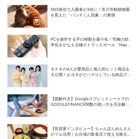
SNS発信で入園者が3倍に！市川市動植物園
を変えた「パンチくん現象」の裏側
PCを操作する手の移動を最小化！究極の効
率化をかなえる極小トラックボール「Nape
Pro」をレビュー
モナキの4人が愛用品と個人的ヒット商品を
大公開！おヨネがどハマりしている絶品グル
メって？
【図解付き】Googleスプレッドシートでの
GOOGLEFINANCE関数の使い方を完全解
説！株価や為替レートを自動取得する方法
【投資家インタビュー】ちゃんぽんめんさん
がフル活用！お台場の飲食店で使える株主優