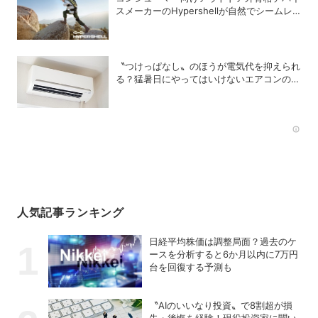
スメーカーのHypershellが自然でシームレ
スな近未来の歩行体験を実現する新製品を発
売
〝つけっぱなし〟のほうが電気代を抑えられ
る？猛暑日にやってはいけないエアコンの使
い方
Rec
人気記事ランキング
日経平均株価は調整局面？過去のケ
ースを分析すると6か月以内に7万円
台を回復する予測も
〝AIのいいなり投資〟で8割超が損