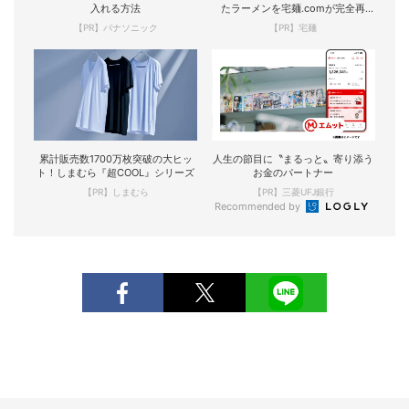
入れる方法
たラーメンを宅麺.comが完全再
現！
【PR】パナソニック
【PR】宅麺
累計販売数1700万枚突破の大ヒッ
人生の節目に〝まるっと〟寄り添う
ト！しまむら『超COOL』シリーズ
お金のパートナー
【PR】しまむら
【PR】三菱UFJ銀行
Recommended by