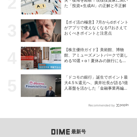
失・後悔を経験！現役投資家に聞い
た「投資×生成AI」の正解と不正解
【ポイ活の極意】7月からdポイント
がアプリで使えなくなる!?おさえて
おくべきポイントと注意点
【株主優待ガイド】美術館、博物
館、アミューズメントパークで楽し
める10選＋α！夏休みの旅行にも使
える銘柄は？
「ドコモの銀行」誕生でポイント最
大4.5％還元へ、廣井社長が語る1億
人基盤を活かした「金融事業再編」
の真価
Recommended by
最新号