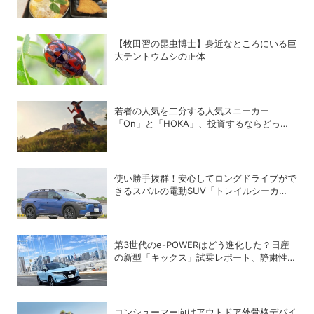
待銘柄まとめ
【牧田習の昆虫博士】身近なところにいる巨
大テントウムシの正体
若者の人気を二分する人気スニーカー
「On」と「HOKA」、投資するならどっ
ち？
使い勝手抜群！安心してロングドライブがで
きるスバルの電動SUV「トレイルシーカ
ー」の魅力
第3世代のe-POWERはどう進化した？日産
の新型「キックス」試乗レポート、静粛性・
燃費・乗り心地を検証
コンシューマー向けアウトドア外骨格デバイ