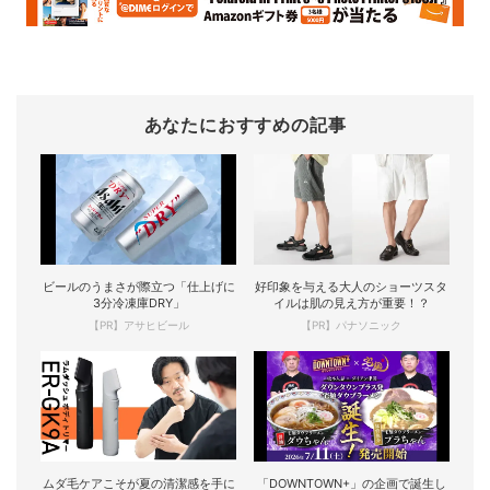
あなたにおすすめの記事
ビールのうまさが際立つ「仕上げに
好印象を与える大人のショーツスタ
3分冷凍庫DRY」
イルは肌の見え方が重要！？
【PR】アサヒビール
【PR】パナソニック
ムダ毛ケアこそが夏の清潔感を手に
「DOWNTOWN+」の企画で誕生し