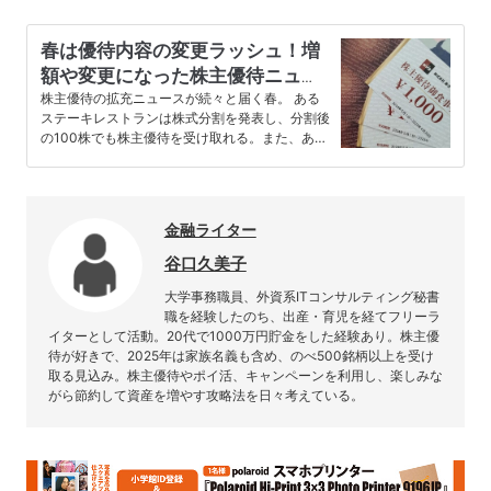
春は優待内容の変更ラッシュ！増
額や変更になった株主優待ニュー
ス【株主優待ガイド】
株主優待の拡充ニュースが続々と届く春。 ある
ステーキレストランは株式分割を発表し、分割後
の100株でも株主優待を受け取れる。また、ある
企業ではQUOカードからデ…
金融ライター
谷口久美子
大学事務職員、外資系ITコンサルティング秘書
職を経験したのち、出産・育児を経てフリーラ
イターとして活動。20代で1000万円貯金をした経験あり。株主優
待が好きで、2025年は家族名義も含め、のべ500銘柄以上を受け
取る見込み。株主優待やポイ活、キャンペーンを利用し、楽しみな
がら節約して資産を増やす攻略法を日々考えている。