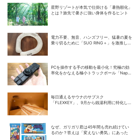
星野リゾートが本気で仕掛ける「暑熱順化」
とは？旅先で暑さに強い身体を作るヒント
電力不要、無音、ハンズフリー、猛暑の夏を
乗り切るために「SUO RING＋」を激推しし
たい理由
PCを操作する手の移動を最小化！究極の効
率化をかなえる極小トラックボール「Nape
Pro」をレビュー
毎日通えるサウナのサブスク
「FLEXKEY」、9月から銭湯利用に特化した
プランを月額1980円で提供開始
なぜ、ガリガリ君は45年間も売れ続けてい
るのか？答えは「変えない勇気」にあった