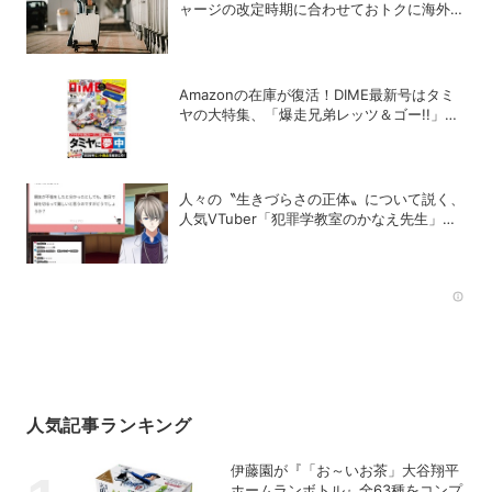
ャージの改定時期に合わせておトクに海外航
空券を買う方法
Amazonの在庫が復活！DIME最新号はタミ
ヤの大特集、「爆走兄弟レッツ＆ゴー!!」の
スペシャルな付録つき！
人々の〝生きづらさの正体〟について説く、
人気VTuber「犯罪学教室のかなえ先生」の
正体
Rec
人気記事ランキング
伊藤園が『「お～いお茶」大谷翔平
ホームランボトル』全63種をコンプ