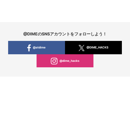
@DIMEのSNSアカウントをフォローしよう！
@atdime
@DIME_HACKS
@dime_hacks