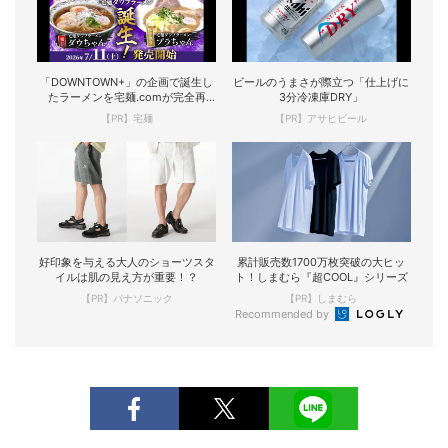
「DOWNTOWN+」の企画で誕生し
ビールのうまさが際立つ「仕上げに
たラーメンを宅麺.comが完全再
3分冷凍庫DRY」
現！
【PR】宅麺
【PR】アサヒビール
好印象を与える大人のショーツスタ
累計販売数1700万枚突破の大ヒッ
イルは肌の見え方が重要！？
ト！しまむら『超COOL』シリーズ
【PR】パナソニック
【PR】しまむら
Recommended by