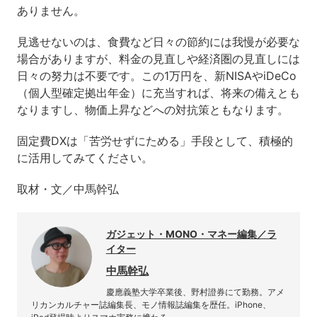
ありません。
見逃せないのは、食費など日々の節約には我慢が必要な
場合がありますが、料金の見直しや経済圏の見直しには
日々の努力は不要です。この1万円を、新NISAやiDeCo
（個人型確定拠出年金）に充当すれば、将来の備えとも
なりますし、物価上昇などへの対抗策ともなります。
固定費DXは「苦労せずにためる」手段として、積極的
に活用してみてください。
取材・文／中馬幹弘
ガジェット・MONO・マネー編集／ラ
イター
中馬幹弘
慶應義塾大学卒業後、野村證券にて勤務。アメ
リカンカルチャー誌編集長、モノ情報誌編集を歴任。iPhone、