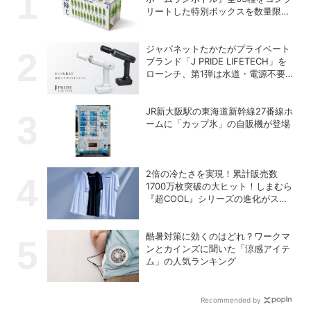
リートした特別ボックスを数量限定
で販売
ジャパネットたかたがプライベート
ブランド「J PRIDE LIFETECH」を
ローンチ、第1弾は水道・電源不要
の充電式高圧洗浄機
JR新大阪駅の東海道新幹線27番線ホ
ームに「カップ氷」の自販機が登場
2倍の冷たさを実現！累計販売数
1700万枚突破の大ヒット！しまむら
『超COOL』シリーズの進化がスゴ
い！【PR】
酷暑対策に効くのはどれ？ワークマ
ンとカインズに聞いた「涼感アイテ
ム」の人気ランキング
Recommended by