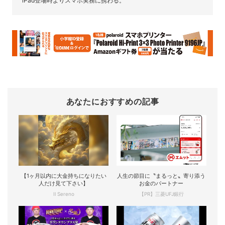
iPad登場時よりスマホ実務に携わる。
あなたにおすすめの記事
【1ヶ月以内に大金持ちになりたい
人生の節目に〝まるっと〟寄り添う
人だけ見て下さい】
お金のパートナー
Il Sereno
【PR】三菱UFJ銀行