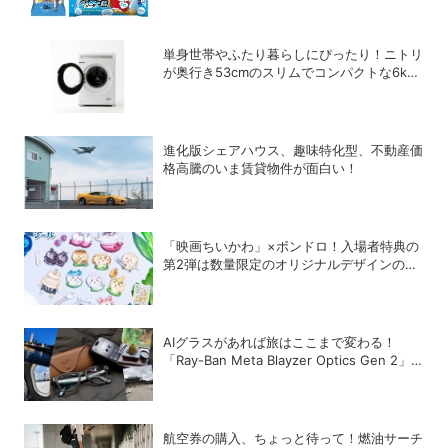
単身世帯やふたり暮らしにぴったり！ニトリ
が奥行き53cmのスリムでコンパクトな6kg
ドラム式洗濯乾燥機を発売
進化版シェアハウス、趣味特化型、不動産価
格高騰のいま賃貸物件が面白い！
「映画ちいかわ」×ボンドロ！入場者特典の
第2弾は数量限定のオリジナルデザインのボ
ンドロに
AIグラスがあれば旅はここまで変わる！
「Ray-Ban Meta Blayzer Optics Gen 2」
を韓国でレビュー
航空券の購入、ちょっと待って！燃油サーチ