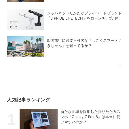
ジャパネットたかたがプライベートブランド
「J PRIDE LIFETECH」をローンチ、第1弾
は水道・電源不要の充電式高圧洗浄機
四国旅行に必要不可欠な「しこくスマートえ
きちゃん」を知ってるか？
Rec
人気記事ランキング
新たな比率を採用した折りたたみス
マホ「Galaxy Z Fold8」は本当に使
いやすいのか？