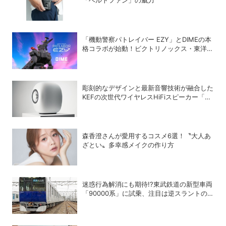
「機動警察パトレイバー EZY」とDIMEの本
格コラボが始動！ビクトリノックス・東洋ス
チール・WILDTHINGS・空調服®との限定ア
イテムついに公開
彫刻的なデザインと最新音響技術が融合した
KEFの次世代ワイヤレスHiFiスピーカー「LS
LUXE」
森香澄さんが愛用するコスメ6選！〝大人あ
ざとい〟多幸感メイクの作り方
迷惑行為解消にも期待!?東武鉄道の新型車両
「90000系」に試乗、注目は逆スラントの
デザイン！