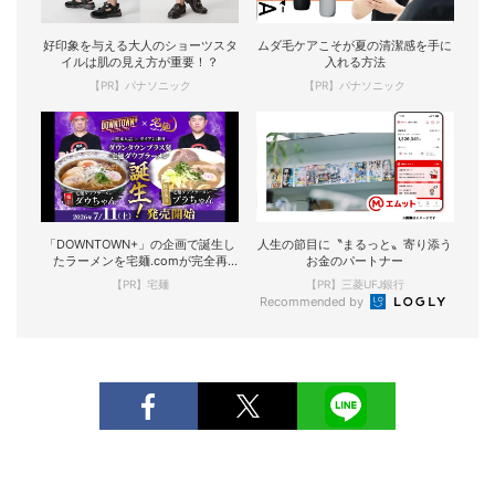
好印象を与える大人のショーツスタ
ムダ毛ケアこそが夏の清潔感を手に
イルは肌の見え方が重要！？
入れる方法
【PR】パナソニック
【PR】パナソニック
「DOWNTOWN+」の企画で誕生し
人生の節目に〝まるっと〟寄り添う
たラーメンを宅麺.comが完全再
お金のパートナー
現！
【PR】宅麺
【PR】三菱UFJ銀行
Recommended by