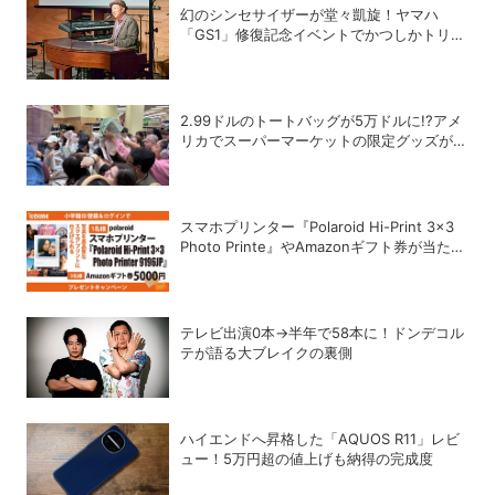
幻のシンセサイザーが堂々凱旋！ヤマハ
「GS1」修復記念イベントでかつしかトリオ
の向谷実さんが胸熱トーク
2.99ドルのトートバッグが5万ドルに!?アメ
リカでスーパーマーケットの限定グッズが争
奪戦に
スマホプリンター『Polaroid Hi-Print 3×3
Photo Printe』やAmazonギフト券が当た
る！プレゼントキャンペーンがスタート【8
月26日締切】
テレビ出演0本→半年で58本に！ドンデコル
テが語る大ブレイクの裏側
ハイエンドへ昇格した「AQUOS R11」レビ
ュー！5万円超の値上げも納得の完成度