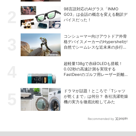
98言語対応のAIグラス「INMO
GO3」は会話の概念を変える翻訳デ
バイスだった！
コンシューマー向けアウトドア外骨
格デバイスメーカーのHypershellが
自然でシームレスな近未来の歩行体
験を実現する新製品を発売
超軽量138gで赤緑OLEDも搭載！
0.02秒の高速計測を実現する
FastDeerのゴルフ用レーザー距離計
「C2 Pro」
ドラマが話題！ところで「Tシャツ
が乾くまで」は何分？ 各社洗濯乾燥
機の実力を徹底比較してみた
Recommended by