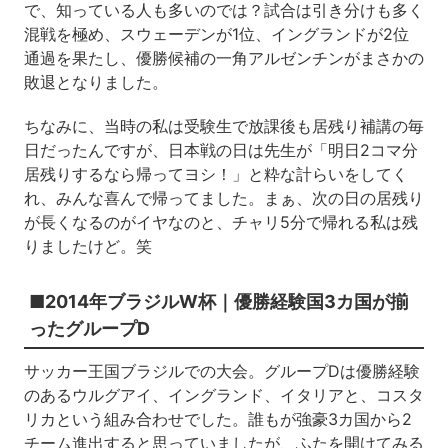
で、知っている人も多いのでは？試合は引き分けも多く
混戦を極め、スウェーデンが1位、イングランドが2位
通過を果たし、優勝候補の一角アルゼンチンがまさかの
敗退となりました。
ちなみに、当時の私は受験生で放課後も居残り補講の毎
日だったんですが、日本戦の日は先生が「明日2コマ分
居残りするなら帰ってヨシ！」と粋な計らいをしてく
れ、みんな喜んで帰ってました。まぁ、次の日の居残り
が長くなるのがイヤなのと、チャリ5分で帰れる私は残
りましたけど。笑
■2014年ブラジルW杯｜優勝経験国3カ国が揃
ったグループD
サッカー王国ブラジルでの大会。グループDは優勝経験
のあるウルグアイ、イングランド、イタリアと、コスタ
リカという組み合わせでした。誰もが強豪3カ国から2
チーム進出すると思っていましたが、ふたを開けてみる