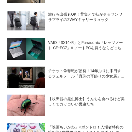
旅行も出張もOK！背負えて転がせるサンワ
サプライの2WAYキャリーリュック
VAIO「SX14-R」とPanasonic「レッツノー
ト CF-FC7」AIノートPCを買うならどっち
が正解？
チケット争奪戦が勃発！14年ぶりに来日す
るフェルメール「真珠の耳飾りの少女展」の
魔力
【牧田習の昆虫博士】うんちを食べるけど美
しくてカッコいい糞虫たち
「映画ちいかわ」×ボンドロ！入場者特典の