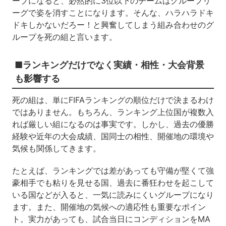
ープになると、必然的に3位以下のチームはグループリ
ーグで姿を消すことになります。そんな、ハラハラドキ
ドキしかないだろー！と興奮してしまう組み合わせのグ
ループを死の組と言います。
■ランキングだけでなく実績・相性・大会背景
も影響する
死の組は、単にFIFAランキングの順位だけで決まるわけ
ではありません。もちろん、ランキング上位国が複数入
れば厳しい組になるのは事実です。しかし、過去の優勝
経験や近年の大会成績、国同士の相性、開催地の環境や
気候も関係してきます。
たとえば、ランキングでは差があっても守備が堅くて強
豪相手でも粘りを見せる国、過去に番狂わせを起こして
いる国などが入ると、一気に読みにくいグループになり
ます。また、開催地の気候への適応性も重要なポイン
ト。実力があっても、試合当日にコンディションをMA