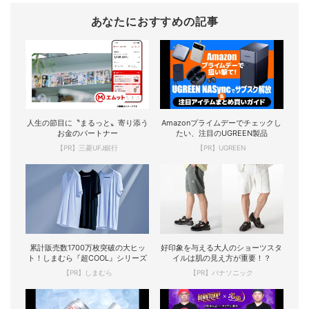
あなたにおすすめの記事
人生の節目に〝まるっと〟寄り添う
Amazonプライムデーでチェックし
お金のパートナー
たい、注目のUGREEN製品
【PR】三菱UFJ銀行
【PR】UGREEN
累計販売数1700万枚突破の大ヒッ
好印象を与える大人のショーツスタ
ト！しまむら『超COOL』シリーズ
イルは肌の見え方が重要！？
【PR】しまむら
【PR】パナソニック