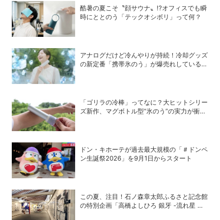
酷暑の夏こそ〝顔サウナ〟!?オフィスでも瞬
時にととのう「テックオシボリ」って何？
アナログだけど冷んやりが持続！冷却グッズ
の新定番「携帯氷のう」が爆売れしている理
由
「ゴリラの冷棒」ってなに？大ヒットシリー
ズ新作、マグボトル型“氷のう”の実力が衝撃
的だった
ドン・キホーテが過去最大規模の「＃ドンペ
ン生誕祭2026」を9月1日からスタート
この夏、注目！石ノ森章太郎ふるさと記念館
の特別企画「高橋よしひろ 銀牙 -流れ星 銀-
の世界」展