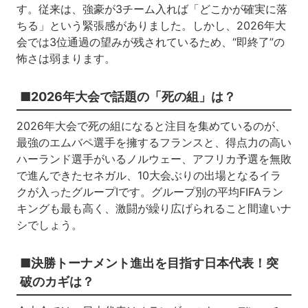
す。従来は、強豪が3チーム入れば「どこかが確実に落
ちる」という緊張感がありました。しかし、2026年大
会では3位通過の望みが残されているため、“即終了”の
怖さは弱まります。
■2026年大会で話題の「死の組」は？
2026年大会で死の組になると注目を集めているのが、
最強のエムバペ選手を擁するフランスと、得点力の高い
ハーランド選手がいるノルウェー、アフリカ予選を無敗
で進んできたセネガル、10大会ぶりの出場となるイラ
クが入ったグループIです。グループ別の平均FIFAラン
キングも最も高く、激闘が繰り広げられること間違いナ
シでしょう。
■決勝トーナメント進出を目指す日本代表！突
破のカギは？