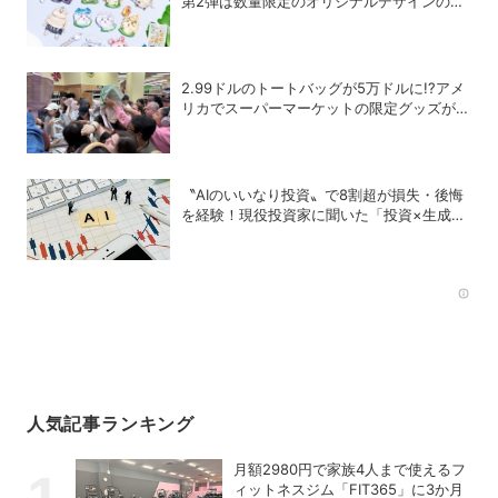
第2弾は数量限定のオリジナルデザインのボ
ンドロに
2.99ドルのトートバッグが5万ドルに!?アメ
リカでスーパーマーケットの限定グッズが争
奪戦に
〝AIのいいなり投資〟で8割超が損失・後悔
を経験！現役投資家に聞いた「投資×生成
AI」の正解と不正解
Rec
人気記事ランキング
月額2980円で家族4人まで使えるフ
ィットネスジム「FIT365」に3か月