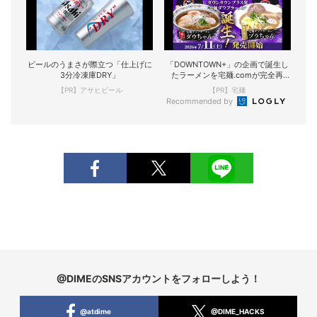
ビールのうまさが際立つ「仕上げに
「DOWNTOWN+」の企画で誕生し
3分冷凍庫DRY」
たラーメンを宅麺.comが完全再
現！
【PR】アサヒビール
【PR】宅麺
Recommended by
@DIMEのSNSアカウントをフォローしよう！
@atdime
@DIME_HACKS