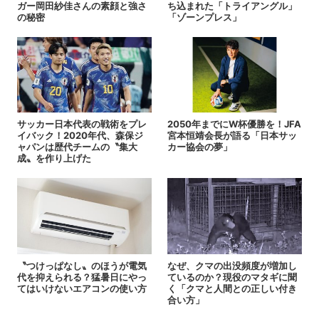
ガー岡田紗佳さんの素顔と強さ
ち込まれた「トライアングル」
の秘密
「ゾーンプレス」
サッカー日本代表の戦術をプレ
2050年までにW杯優勝を！JFA
イバック！2020年代、森保ジ
宮本恒靖会長が語る「日本サッ
ャパンは歴代チームの〝集大
カー協会の夢」
成〟を作り上げた
〝つけっぱなし〟のほうが電気
なぜ、クマの出没頻度が増加し
代を抑えられる？猛暑日にやっ
ているのか？現役のマタギに聞
てはいけないエアコンの使い方
く「クマと人間との正しい付き
合い方」