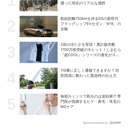
通った現在のリアルな感想
航続距離750kmを誇るDSの新世代
フラッグシップEVセダン「N°8」の
全貌
2倍の冷たさを実現！累計販売数
1700万枚突破の大ヒット！しまむら
『超COOL』シリーズの進化がスゴ
い！【PR】
119番に正しく通報できますか？消
防団員に教わった緊急時の伝え方
毎朝カミソリで剃るのは逆効果!? 専
門医が指摘するヒゲ・鼻毛・耳毛の
NGケア
Recommended by