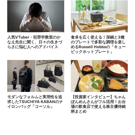
人気VTuber・犯罪学教室のか
食卓を広く使える！深鍋と3種
なえ先生に聞く、日々の生きづ
のプレートで多彩な調理を楽し
らさに悩む人へのアドバイス
めるRussell Hobbsの「キュー
ビックホットプレート」
モダンなフォルムと実用性を追
【投資家インタビュー】ちゃん
求したTSUCHIYA KABANのナ
ぽんめんさんがフル活用！お台
イロンバッグ「コーソル」
場の飲食店で使える株主優待銘
柄まとめ