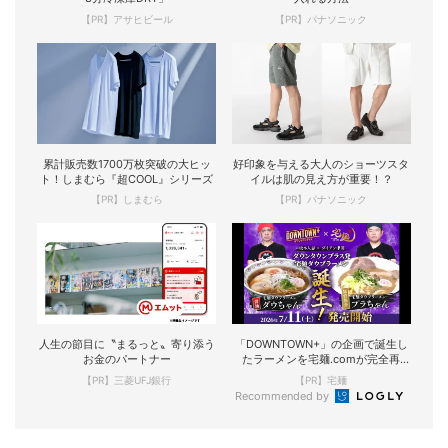
【PR】アサヒビール
【PR】パナソニック
累計販売数1700万枚突破の大ヒッ
好印象を与える大人のショーツスタ
ト！しまむら『超COOL』シリーズ
イルは肌の見え方が重要！？
【PR】しまむら
【PR】パナソニック
人生の節目に〝まるっと〟寄り添う
「DOWNTOWN+」の企画で誕生し
お金のパートナー
たラーメンを宅麺.comが完全再
現！
【PR】三菱UFJ銀行
【PR】宅麺
Recommended by