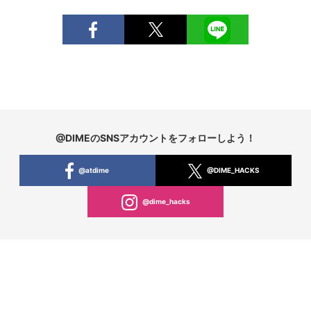
@DIMEのSNSアカウントをフォローしよう！
@atdime
@DIME_HACKS
@dime_hacks