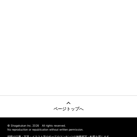
ページトップへ
© Shogakukan Inc. 2026 All rights reserved.
No reproduction or republication without written permission.
掲載の記事・写真・イラスト等のすべてのコンテンツの無断複写・転載を禁じます。