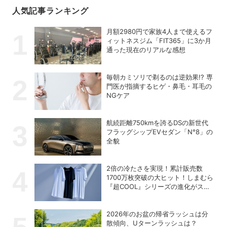
人気記事ランキング
月額2980円で家族4人まで使えるフ
ィットネスジム「FIT365」に3か月
通った現在のリアルな感想
毎朝カミソリで剃るのは逆効果!? 専
門医が指摘するヒゲ・鼻毛・耳毛の
NGケア
航続距離750kmを誇るDSの新世代
フラッグシップEVセダン「N°8」の
全貌
2倍の冷たさを実現！累計販売数
1700万枚突破の大ヒット！しまむら
『超COOL』シリーズの進化がスゴ
い！【PR】
2026年のお盆の帰省ラッシュは分
散傾向、Uターンラッシュは？