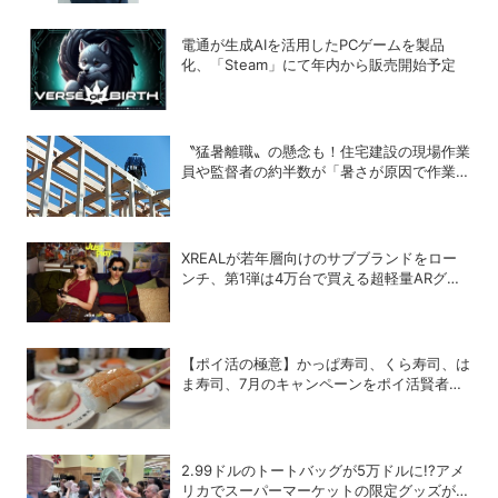
電通が生成AIを活用したPCゲームを製品
化、「Steam」にて年内から販売開始予定
〝猛暑離職〟の懸念も！住宅建設の現場作業
員や監督者の約半数が「暑さが原因で作業や
納期を遅延したことがある」
XREALが若年層向けのサブブランドをロー
ンチ、第1弾は4万台で買える超軽量ARグラ
ス「xbx a01＋」
【ポイ活の極意】かっぱ寿司、くら寿司、は
ま寿司、7月のキャンペーンをポイ活賢者は
こう攻略する！
2.99ドルのトートバッグが5万ドルに!?アメ
リカでスーパーマーケットの限定グッズが争