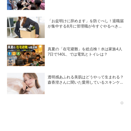
奪戦に
「お盆明けに辞めます」を防ぐべし！退職届
が集中する8月に管理職が今すぐやるべき対
策
真夏の「在宅避難」を総点検！水は家族4人
7日で140L、では電気とトイレは？
透明感あふれる美肌はどうやって生まれる？
森香澄さんに聞いた愛用しているスキンケア
8選
Rec