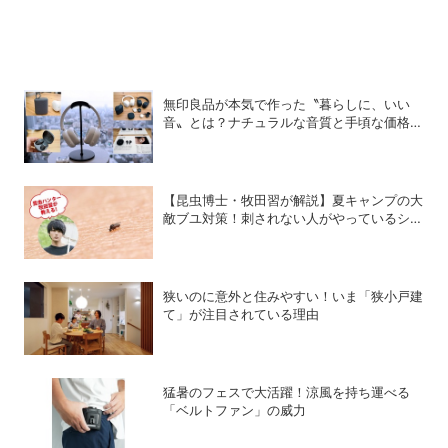
無印良品が本気で作った〝暮らしに、いい
音〟とは？ナチュラルな音質と手頃な価格を
追求したオーディオデバイス5選
【昆虫博士・牧田習が解説】夏キャンプの大
敵ブユ対策！刺されない人がやっているシン
プル習慣
狭いのに意外と住みやすい！いま「狭小戸建
て」が注目されている理由
猛暑のフェスで大活躍！涼風を持ち運べる
「ベルトファン」の威力