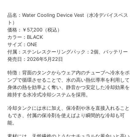
品名：Water Cooling Device Vest（水冷デバイスベス
ト）
価格：￥57,200（税込）
カラー：BLACK
サイズ：ONE
付属：ステンレスクーリングパック：2個、バッテリー
発売日：2026年5月22日
特徴：背面のタンクからウェア内のチューブへ冷水をポ
ンプで循環させることで、水の高い熱伝導率を利用して
身体の熱を効率よく奪い、静音かつ安定した冷却効果を
維持する水冷式冷却システムを採用。
冷却タンクには水に加え、保冷剤や氷を直接入れること
もでき、付属の保冷剤を使えばより瞬間的な冷却も可
能。
素材には、天然繊維のようなナチュラルな風合いと高い