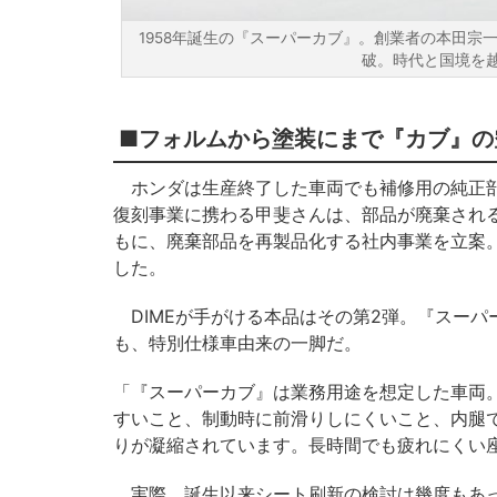
1958年誕生の『スーパーカブ』。創業者の本田宗
破。時代と国境を
■フォルムから塗装にまで『カブ』の
ホンダは生産終了した車両でも補修用の純正部
復刻事業に携わる甲斐さんは、部品が廃棄され
もに、廃棄部品を再製品化する社内事業を立案。2
した。
DIMEが手がける本品はその第2弾。『スーパ
も、特別仕様車由来の一脚だ。
「『スーパーカブ』は業務用途を想定した車両
すいこと、制動時に前滑りしにくいこと、内腿
りが凝縮されています。長時間でも疲れにくい
実際、誕生以来シート刷新の検討は幾度もあっ