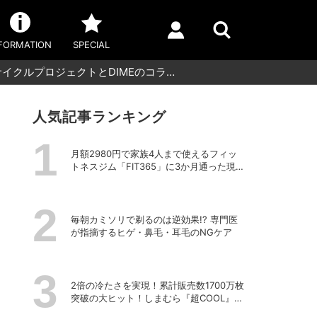
FORMATION
SPECIAL
イクルプロジェクトとDIMEのコラ…
人気記事ランキング
月額2980円で家族4人まで使えるフィッ
トネスジム「FIT365」に3か月通った現在
のリアルな感想
毎朝カミソリで剃るのは逆効果!? 専門医
が指摘するヒゲ・鼻毛・耳毛のNGケア
2倍の冷たさを実現！累計販売数1700万枚
突破の大ヒット！しまむら『超COOL』シ
リーズの進化がスゴい！【PR】