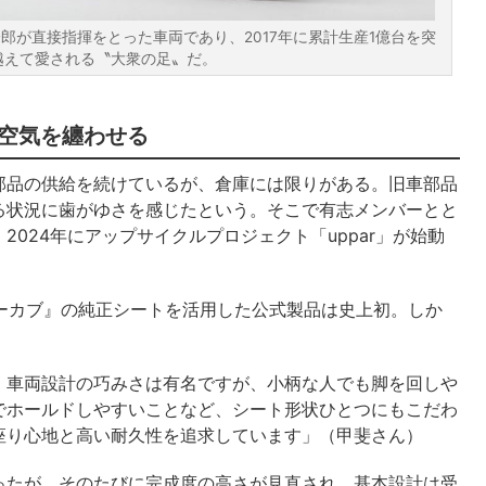
一郎が直接指揮をとった車両であり、2017年に累計生産1億台を突
越えて愛される〝大衆の足〟だ。
空気を纏わせる
品の供給を続けているが、倉庫には限りがある。旧車部品
る状況に歯がゆさを感じたという。そこで有志メンバーとと
024年にアップサイクルプロジェクト「uppar」が始動
ーカブ』の純正シートを活用した公式製品は史上初。しか
。車両設計の巧みさは有名ですが、小柄な人でも脚を回しや
でホールドしやすいことなど、シート形状ひとつにもこだわ
座り心地と高い耐久性を追求しています」（甲斐さん）
たが、そのたびに完成度の高さが見直され、基本設計は受