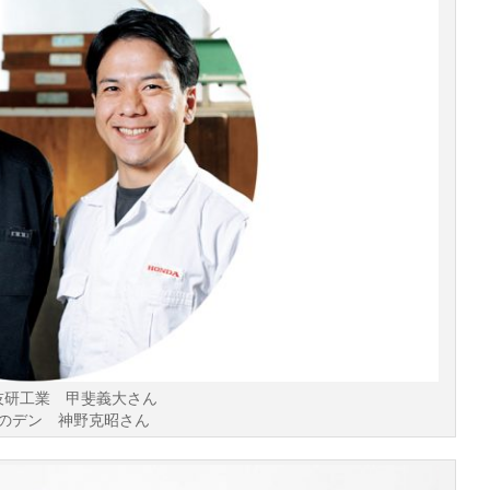
技研工業 甲斐義大さん
のデン 神野克昭さん