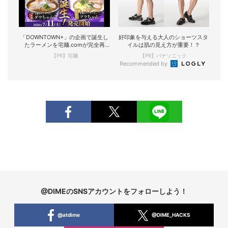
「DOWNTOWN+」の企画で誕生し
好印象を与える大人のショーツスタ
たラーメンを宅麺.comが完全再
イルは肌の見え方が重要！？
現！
【PR】宅麺
【PR】パナソニック
Recommended by
@DIMEのSNSアカウントをフォローしよう！
@atdime
@DIME_HACKS