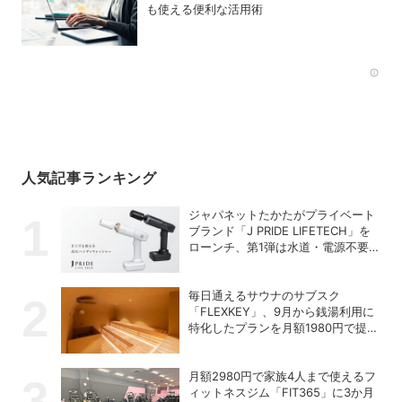
も使える便利な活用術
Rec
人気記事ランキング
ジャパネットたかたがプライベート
ブランド「J PRIDE LIFETECH」を
ローンチ、第1弾は水道・電源不要
の充電式高圧洗浄機
毎日通えるサウナのサブスク
「FLEXKEY」、9月から銭湯利用に
特化したプランを月額1980円で提供
開始
月額2980円で家族4人まで使えるフ
ィットネスジム「FIT365」に3か月