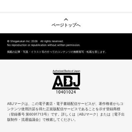
ページトップへ
© Shogakukan Inc. 2026 All rights reserved.
No reproduction or republication without written permission.
掲載の記事・写真・イラスト等のすべてのコンテンツの無断複写・転載を禁じます。
ABJマークは、この電子書店・電子書籍配信サービスが、著作権者からコ
ンテンツ使用許諾を得た正規版配信サービスであることを示す登録商標
（登録番号 第6091713号）です。詳しくは［ABJマーク］または［電子出
版制作・流通協議会］で検索してください。