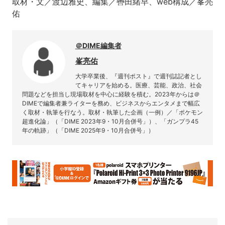
取材・文／渡辺雅史、編集／轡田緒早、web構成／峯亮
佑
＠DIME編集者
峯亮佑
大学卒業後、『週刊ポスト』で週刊誌記者とし
てキャリアを始める。医療、芸能、政治、社会
問題などを担当し現場取材を中心に経験を積む。2023年からは＠
DIMEで編集者兼ライターを務め、ビジネスからエンタメまで幅広
く取材・執筆を行なう。取材・執筆した企画（一例）／「ポケモン
超進化論」（「DIME 2023年9・10月合併号」）、「ガンプラ45
年の軌跡」（「DIME 2025年9・10月合併号」）