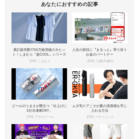
あなたにおすすめの記事
累計販売数1700万枚突破の大ヒッ
人生の節目に〝まるっと〟寄り添う
ト！しまむら『超COOL』シリーズ
お金のパートナー
【PR】しまむら
【PR】三菱UFJ銀行
ビールのうまさが際立つ「仕上げに
ムダ毛ケアこそが夏の清潔感を手に
3分冷凍庫DRY」
入れる方法
【PR】アサヒビール
【PR】パナソニック