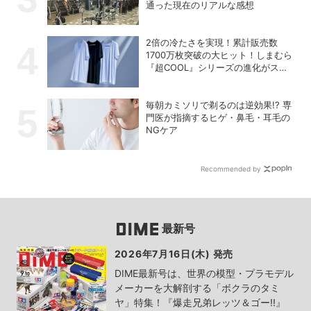
通った現在のリアルな感想
2倍の冷たさを実現！累計販売数
1700万枚突破の大ヒット！しまむら
『超COOL』シリーズの進化がスゴ
い！【PR】
毎朝カミソリで剃るのは逆効果!? 専
門医が指摘するヒゲ・鼻毛・耳毛の
NGケア
Recommended by
最新号
2026年7月16日(木) 発売
DIME最新号は、世界の模型・プラモデル
メーカーを大解剖する「ボクラのタミ
ヤ」特集！『爆走兄弟レッツ＆ゴー!!』