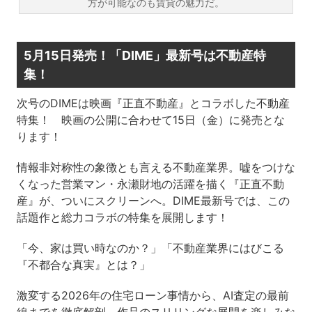
方が可能なのも賃貸の魅力だ。
5月15日発売！「DIME」最新号は不動産特
集！
次号のDIMEは映画『正直不動産』とコラボした不動産
特集！ 映画の公開に合わせて15日（金）に発売とな
ります！
情報非対称性の象徴とも言える不動産業界。嘘をつけな
くなった営業マン・永瀬財地の活躍を描く『正直不動
産』が、ついにスクリーンへ。DIME最新号では、この
話題作と総力コラボの特集を展開します！
「今、家は買い時なのか？」「不動産業界にはびこる
『不都合な真実』とは？」
激変する2026年の住宅ローン事情から、AI査定の最前
線までを徹底解剖。作品のスリリングな展開を楽しみな