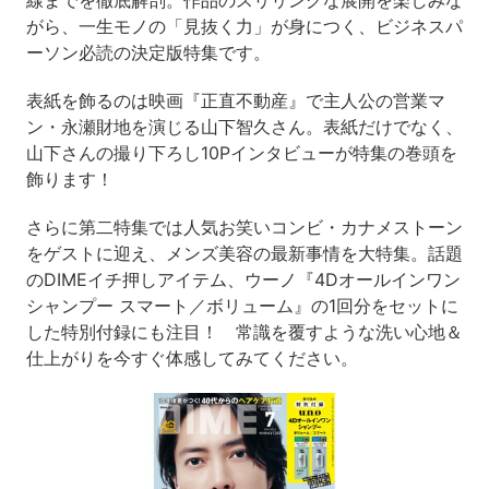
がら、一生モノの「見抜く力」が身につく、ビジネスパ
ーソン必読の決定版特集です。
表紙を飾るのは映画『正直不動産』で主人公の営業マ
ン・永瀬財地を演じる山下智久さん。表紙だけでなく、
山下さんの撮り下ろし10Pインタビューが特集の巻頭を
飾ります！
さらに第二特集では人気お笑いコンビ・カナメストーン
をゲストに迎え、メンズ美容の最新事情を大特集。話題
のDIMEイチ押しアイテム、ウーノ『4Dオールインワン
シャンプー スマート／ボリューム』の1回分をセットに
した特別付録にも注目！ 常識を覆すような洗い心地＆
仕上がりを今すぐ体感してみてください。