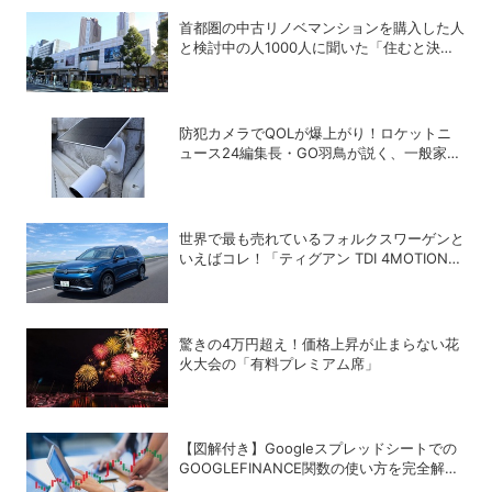
首都圏の中古リノベマンションを購入した人
と検討中の人1000人に聞いた「住むと決め
た街」、3位横浜、2位武蔵小杉、1位は？
防犯カメラでQOLが爆上がり！ロケットニ
ュース24編集長・GO羽鳥が説く、一般家庭
こそ「防犯カメラ」をつけるべき理由
世界で最も売れているフォルクスワーゲンと
いえばコレ！「ティグアン TDI 4MOTION
R-Line」の買い得度をチェック
驚きの4万円超え！価格上昇が止まらない花
火大会の「有料プレミアム席」
【図解付き】Googleスプレッドシートでの
GOOGLEFINANCE関数の使い方を完全解
説！株価や為替レートを自動取得する方法