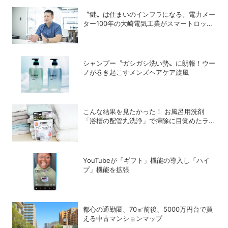
〝鍵〟は住まいのインフラになる。電力メー
ター100年の大崎電気工業がスマートロック
「OPELO II」で目指すスマートシティと
は？
シャンプー〝ガシガシ洗い勢〟に朗報！ウー
ノが巻き起こすメンズヘアケア旋風
こんな結果を見たかった！ お風呂用洗剤
「浴槽の配管丸洗浄」で掃除に目覚めたライ
ターが「寝具、タオル、衣類のデトックス丸
洗浄」で再び驚愕！
YouTubeが「ギフト」機能の導入し「ハイ
プ」機能を拡張
都心の通勤圏、70㎡前後、5000万円台で買
える中古マンションマップ