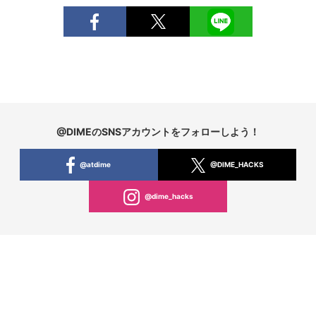
@DIMEのSNSアカウントをフォローしよう！
@atdime
@DIME_HACKS
@dime_hacks