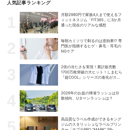
人気記事ランキング
月額2980円で家族4人まで使えるフ
ィットネスジム「FIT365」に3か月
通った現在のリアルな感想
毎朝カミソリで剃るのは逆効果!? 専
門医が指摘するヒゲ・鼻毛・耳毛の
NGケア
2倍の冷たさを実現！累計販売数
1700万枚突破の大ヒット！しまむら
『超COOL』シリーズの進化がスゴ
い！【PR】
2026年のお盆の帰省ラッシュは分
散傾向、Uターンラッシュは？
高品質なラベル作成ができるキング
ジムのスタリッシュなラベルプリン
ター「テプラPRO “MARK” SR-