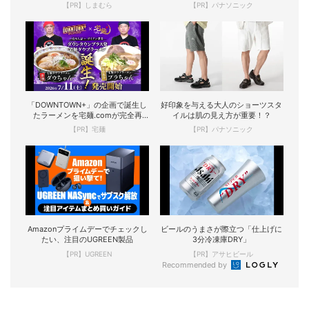
【PR】しまむら
【PR】パナソニック
「DOWNTOWN+」の企画で誕生し
好印象を与える大人のショーツスタ
たラーメンを宅麺.comが完全再
イルは肌の見え方が重要！？
現！
【PR】宅麺
【PR】パナソニック
Amazonプライムデーでチェックし
ビールのうまさが際立つ「仕上げに
たい、注目のUGREEN製品
3分冷凍庫DRY」
【PR】UGREEN
【PR】アサヒビール
Recommended by