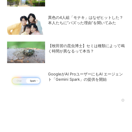
異色の4人組「モナキ」はなぜヒットした？
本人たちに”バズった理由”を聞いてみた
【牧田習の昆虫博士】セミは種類によって鳴
く時間が異なるって本当？
GoogleがAI ProユーザーにもAI エージェン
ト「Gemini Spark」の提供を開始
Rec