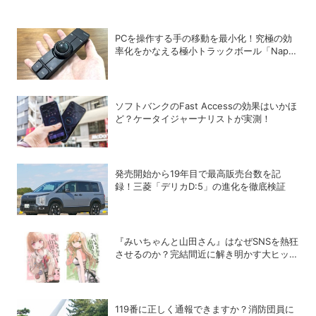
PCを操作する手の移動を最小化！究極の効
率化をかなえる極小トラックボール「Nape
Pro」をレビュー
ソフトバンクのFast Accessの効果はいかほ
ど？ケータイジャーナリストが実測！
発売開始から19年目で最高販売台数を記
録！三菱「デリカD:5」の進化を徹底検証
『みいちゃんと山田さん』はなぜSNSを熱狂
させるのか？完結間近に解き明かす大ヒット
の背景
119番に正しく通報できますか？消防団員に