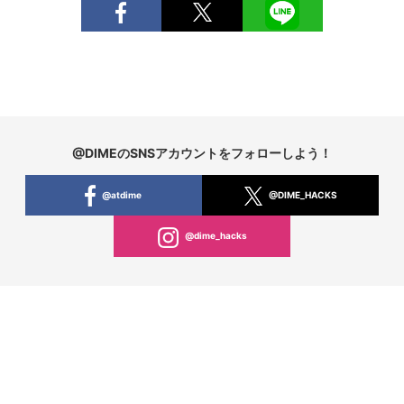
@DIMEのSNSアカウントをフォローしよう！
@atdime
@DIME_HACKS
@dime_hacks