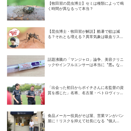
【牧田習の昆虫博士】セミは種類によって鳴
く時間が異なるって本当？
【昆虫博士・牧田習が解説】酷暑で蚊は減
る？それとも増える？異常気象は吸血リスク
をどう変えるのか
話題沸騰の「マンジャロ」論争、美容クリニ
ックやインフルエンサーは本当に〝悪〟なの
か？
「出会った初日からポイチさんに名監督の資
質を感じた」名将、名古屋・ペトロヴィッチ
監督が考える日本の進化と課題
食品メーカー役員がそば屋、営業マンがパン
屋に！リスクを抑えて社長になる〝個人
M&A〟成功の秘策