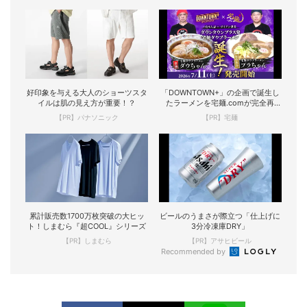
好印象を与える大人のショーツスタ
「DOWNTOWN+」の企画で誕生し
イルは肌の見え方が重要！？
たラーメンを宅麺.comが完全再
現！
【PR】パナソニック
【PR】宅麺
累計販売数1700万枚突破の大ヒッ
ビールのうまさが際立つ「仕上げに
ト！しまむら『超COOL』シリーズ
3分冷凍庫DRY」
【PR】しまむら
【PR】アサヒビール
Recommended by