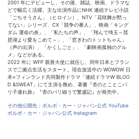
2001 年にデビューし、その後、雑誌、映画、ドラマな
どで幅広く活躍。主な出演作品にNHK 連続テレビ小説
「ごちそうさん」（ヒロイン）、NTV「花咲舞が黙っ
てない」シリーズ、CX「競争の番人」、映画「キング
ダム 運命の炎」、「私たちの声」、「翔んで埼玉～琵
琶湖より愛をこめて～」、「窓ぎわのトットちゃん」
（声の出演）、「かくしごと」、「劇映画孤独のグル
メ」などがある。
2022 年に WFP 親善大使に就任し、同年日本とフラン
スで二拠点生活をスタート。現在放送中の WOWOW 日
本×フィンランド共同製作ドラマ「連続ドラマW BLOO
D &SWEAT」にて主演を務め、著書『杏のとことこパ
リ子連れ旅』『杏のパリ細うで繁盛記』が発売中。
その他公開先：ボルボ・カー・ジャパン公式 YouTube
ボルボ・カー・ジャパン公式 Instagram