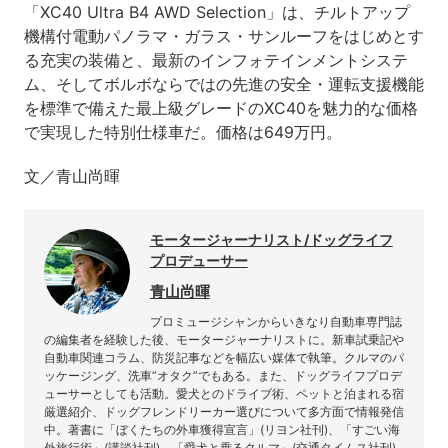
「XC40 Ultra B4 AWD Selection」は、チルトアップ
機構付電動パノラマ・ガラス・サンルーフをはじめとす
る充実の装備と、最新のインフォテインメントシステ
ム、そしてボルボならではの先進の安全・運転支援機能
を標準で備えた最上級グレードのXC40を魅力的な価格
で実現した特別仕様車だ。価格は649万円。
文／青山尚暉
モータージャーナリスト/ドッグライフ
プロデューサー
青山尚暉
プロミュージシャンからいきなり自動車専門誌
の編集者を経験した後、モータージャーナリストに。新車試乗記や
自動車関連コラム、防災記事などを幅広い媒体で執筆。クルマのパ
ッケージング、洗車”オタク”でもある。また、ドッグライフプロデ
ューサーとしても活動。愛犬とのドライブ術、ペットと泊まれる宿
厳選紹介、ドッグフレンドリーカー選びについて多方面で情報発信
中。著書に「ぼくたちの外車獲得宣言」(リヨン社刊)、「すごい海
外旅行術」(講談社刊)、「愛犬と乗るクルマ」(交通タイムス社刊)