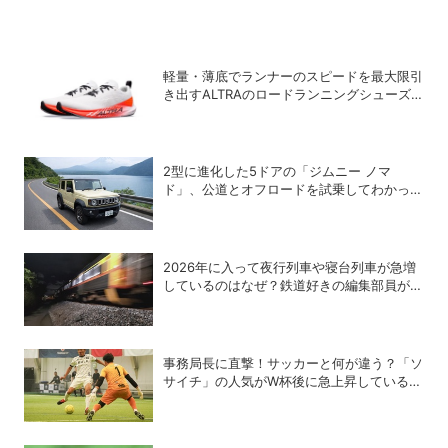
軽量・薄底でランナーのスピードを最大限引
き出すALTRAのロードランニングシューズ
「VANISH PULSE」
2型に進化した5ドアの「ジムニー ノマ
ド」、公道とオフロードを試乗してわかった
アップデートの全貌
2026年に入って夜行列車や寝台列車が急増
しているのはなぜ？鉄道好きの編集部員が解
説！
事務局長に直撃！サッカーと何が違う？「ソ
サイチ」の人気がW杯後に急上昇しているワ
ケ