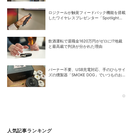
ロジクールが触覚フィードバック機能を搭載
したワイヤレスプレゼンター「Spotlight
2」を発売
飲酒運転で退職金1620万円がゼロに!?地裁
と最高裁で判決が分かれた理由
バーナー不要、USB充電対応、手のひらサイ
ズの燻製器「SMOKE DOG」でいつものお
つまみが劇的に美味しくなった！
Rec
人気記事ランキング