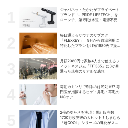
ジャパネットたかたがプライベート
ブランド「J PRIDE LIFETECH」を
ローンチ、第1弾は水道・電源不要
の充電式高圧洗浄機
毎日通えるサウナのサブスク
「FLEXKEY」、9月から銭湯利用に
特化したプランを月額1980円で提供
開始
月額2980円で家族4人まで使えるフ
ィットネスジム「FIT365」に3か月
通った現在のリアルな感想
毎朝カミソリで剃るのは逆効果!? 専
門医が指摘するヒゲ・鼻毛・耳毛の
NGケア
2倍の冷たさを実現！累計販売数
1700万枚突破の大ヒット！しまむら
『超COOL』シリーズの進化がスゴ
い！【PR】