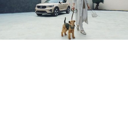
Loaded
:
9.09%
/
Unmute