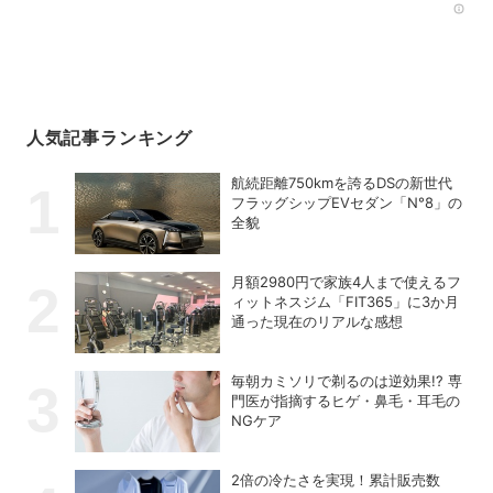
Rec
人気記事ランキング
航続距離750kmを誇るDSの新世代
フラッグシップEVセダン「N°8」の
全貌
月額2980円で家族4人まで使えるフ
ィットネスジム「FIT365」に3か月
通った現在のリアルな感想
毎朝カミソリで剃るのは逆効果!? 専
門医が指摘するヒゲ・鼻毛・耳毛の
NGケア
2倍の冷たさを実現！累計販売数