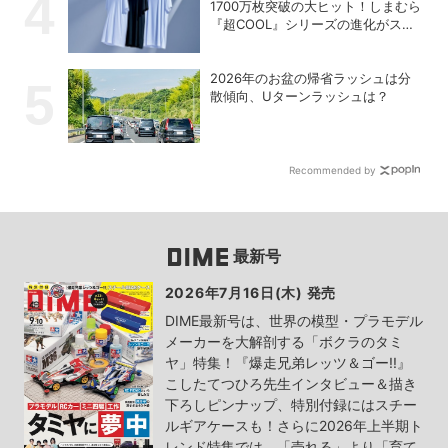
1700万枚突破の大ヒット！しまむら
『超COOL』シリーズの進化がスゴ
い！【PR】
2026年のお盆の帰省ラッシュは分
散傾向、Uターンラッシュは？
Recommended by
最新号
2026年7月16日(木) 発売
DIME最新号は、世界の模型・プラモデル
メーカーを大解剖する「ボクラのタミ
ヤ」特集！『爆走兄弟レッツ＆ゴー!!』
こしたてつひろ先生インタビュー＆描き
下ろしピンナップ、特別付録にはスチー
ルギアケースも！さらに2026年上半期ト
レンド特集では、「売れる」より「育て