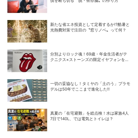
慣を断ち切る〝脱・依存脳〟の作り方
新たな省エネ投資として定着するか!?酷暑と
光熱費対策で注目の〝窓リノベ〟って何？
分別よりロック魂！69歳・年金生活者がテ
クニクス×ストーンズの限定イヤフォンを衝
動買いしてしまった理由
一切の妥協なし！タミヤの「土のう」プラモ
デルは50年でここまで進化した!!
真夏の「在宅避難」を総点検！水は家族4人
7日で140L、では電気とトイレは？