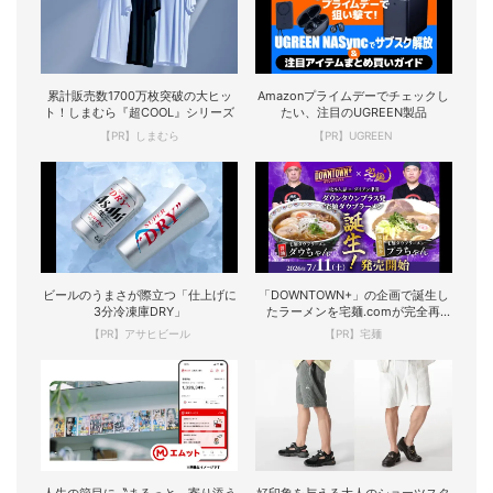
累計販売数1700万枚突破の大ヒッ
Amazonプライムデーでチェックし
ト！しまむら『超COOL』シリーズ
たい、注目のUGREEN製品
【PR】しまむら
【PR】UGREEN
ビールのうまさが際立つ「仕上げに
「DOWNTOWN+」の企画で誕生し
3分冷凍庫DRY」
たラーメンを宅麺.comが完全再
現！
【PR】アサヒビール
【PR】宅麺
人生の節目に〝まるっと〟寄り添う
好印象を与える大人のショーツスタ