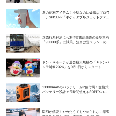
夏の便利アイテム！小型なのに爆風なブロワ
ー、SPICERR『ポケッタブルジェットファン
SJU-1』の活用術5選
迷惑行為解消にも期待!?東武鉄道の新型車両
「90000系」に試乗、注目は逆スラントの
デザイン！
ドン・キホーテが過去最大規模の「＃ドンペ
ン生誕祭2026」を9月1日からスタート
10000mAhのバッテリーが2個付属！交換式
バッテリー設計で長時間使えるSOPPYの
「4WAY腰掛けファン」
医師が解説！やめたくてもやめられない悪習