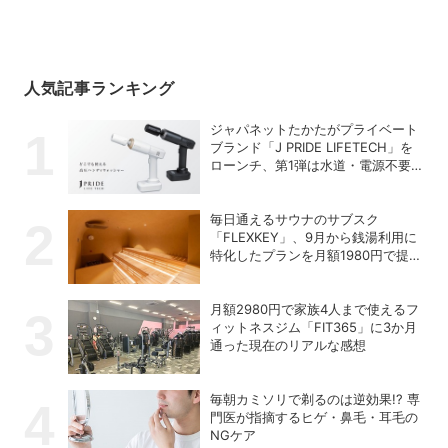
人気記事ランキング
ジャパネットたかたがプライベート
ブランド「J PRIDE LIFETECH」を
ローンチ、第1弾は水道・電源不要
の充電式高圧洗浄機
毎日通えるサウナのサブスク
「FLEXKEY」、9月から銭湯利用に
特化したプランを月額1980円で提供
開始
月額2980円で家族4人まで使えるフ
ィットネスジム「FIT365」に3か月
通った現在のリアルな感想
毎朝カミソリで剃るのは逆効果!? 専
門医が指摘するヒゲ・鼻毛・耳毛の
NGケア