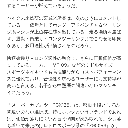
するユーザーが増えているようだ。
バイク未来総研の宮城光所長は、次のようにコメントし
ている。「依然としてホンダ・アドベンチャ＆ツーリン
グ系マシンが上位存在感を出している。走る場所を選ば
ず、通勤・街乗り・ロングツーリングまでこなせる印象
があり、多用途性が評価されるのだろう。
快適街乗り＋ロング適性の融合で、さらに再販価値が高
まっている。一方、『MT-09』などのミドルサイズ・
スポーツネイキッドも高性能ながらコストパフォーマン
スに優れており、合理性を求めるユーザーにも支持率が
高いと言える。若手から中堅層の間違いないマシンチョ
イスだろう。
『スーパーカブ』や『PCX125』は、移動手段としての
間違いのない選択肢。特にホンダというブランドであれ
ば、価値が落ちにくいと言う傾向が読み取れる。少し落
ち着いて来たのはレトロスポーツ系の『Z900RS』か。