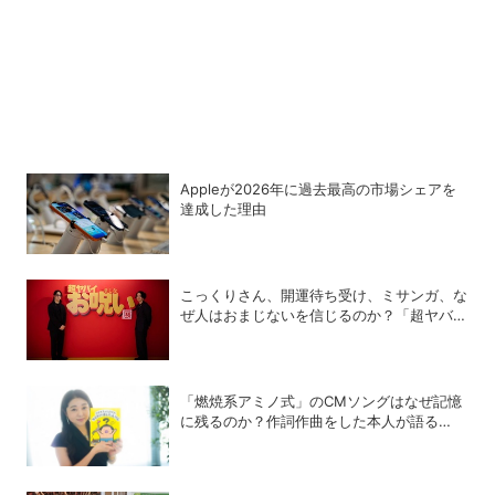
Appleが2026年に過去最⾼の市場シェアを
達成した理由
こっくりさん、開運待ち受け、ミサンガ、な
ぜ人はおまじないを信じるのか？「超ヤバイ
お呪い展」の監修者が語る心理の深層
「燃焼系アミノ式」のCMソングはなぜ記憶
に残るのか？作詞作曲をした本人が語る
「歌」の強さと、新たなキャラクターIPプロ
ジェクト