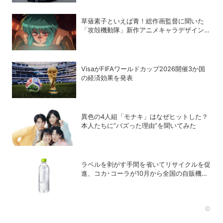
草薙素子といえば青！総作画監督に聞いた
「攻殻機動隊」新作アニメキャラデザインの
こだわり
VisaがFIFAワールドカップ2026開催3か国
の経済効果を発表
異色の4人組「モナキ」はなぜヒットした？
本人たちに”バズった理由”を聞いてみた
ラベルを剥がす手間を省いてリサイクルを促
進、コカ･コーラが10月から全国の自販機で
「い･ろ･は･す 天然水 ラベルレス」を発売
Rec