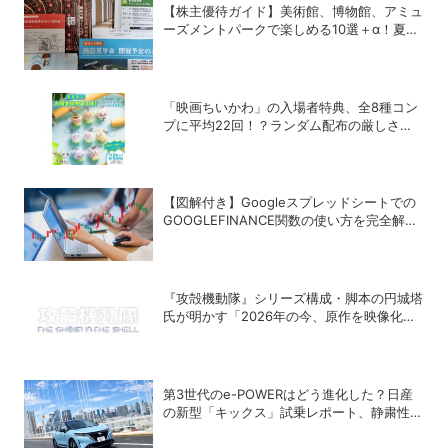
【株主優待ガイド】美術館、博物館、アミュ
ーズメントパークで楽しめる10選＋α！夏休
みの旅行にも使える銘柄は？
「映画ちいかわ」の入場者特典、全8種コン
プに平均22回！？ランダム配布の厳しさに
SNSでも悲鳴
【図解付き】Googleスプレッドシートでの
GOOGLEFINANCE関数の使い方を完全解
説！株価や為替レートを自動取得する方法
『攻殻機動隊』シリーズ構成・脚本の円城塔
氏が明かす「2026年の今、原作を映像化す
る意味」
第3世代のe-POWERはどう進化した？日産
の新型「キックス」試乗レポート、静粛性・
燃費・乗り心地を検証