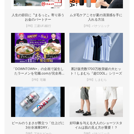
人生の節目に〝まるっと〟寄り添う
ムダ毛ケアこそが夏の清潔感を手に
お金のパートナー
入れる方法
【PR】三菱UFJ銀行
【PR】パナソニック
「DOWNTOWN+」の企画で誕生し
累計販売数1700万枚突破の大ヒッ
たラーメンを宅麺.comが完全再
ト！しまむら『超COOL』シリーズ
現！
【PR】宅麺
【PR】しまむら
ビールのうまさが際立つ「仕上げに
好印象を与える大人のショーツスタ
3分冷凍庫DRY」
イルは肌の見え方が重要！？
【PR】アサヒビール
【PR】パナソニック