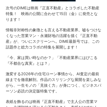
次号のDIMEは映画『正直不動産』とコラボした不動産
特集！ 映画の公開に合わせて15日（金）に発売とな
ります！
情報非対称性の象徴とも言える不動産業界。嘘をつけな
くなった営業マン・永瀬財地の活躍を描く『正直不動
産』が、ついにスクリーンへ。DIME最新号では、この
話題作と総力コラボの特集を展開します！
「今、家は買い時なのか？」「不動産業界にはびこる
『不都合な真実』とは？」
激変する2026年の住宅ローン事情から、AI査定の最前
線までを徹底解剖。作品のスリリングな展開を楽しみな
がら、一生モノの「見抜く力」が身につく、ビジネスパ
ーソン必読の決定版特集です。
表紙を飾るのは映画『正直不動産』で主人公の営業マ