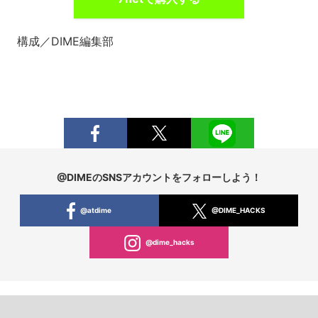
構成／DIME編集部
@DIMEのSNSアカウントをフォローしよう！
@atdime
@DIME_HACKS
@dime_hacks