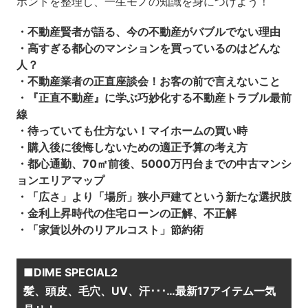
ホントを整理し、一生モノの知識を身につけよう！
・不動産賢者が語る、今の不動産がバブルでない理由
・高すぎる都心のマンションを買っているのはどんな
人？
・不動産業者の正直座談会！お客の前で言えないこと
・『正直不動産』に学ぶ巧妙化する不動産トラブル最前
線
・待っていても仕方ない！マイホームの買い時
・購入後に後悔しないための適正予算の考え方
・都心通勤、70㎡前後、5000万円台までの中古マンシ
ョンエリアマップ
・「広さ」より「場所」狭小戸建てという新たな選択肢
・金利上昇時代の住宅ローンの正解、不正解
・「家賃以外のリアルコスト」節約術
■DIME SPECIAL2
髪、頭皮、毛穴、UV、汗･･･…最新17アイテム一気