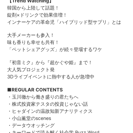
【Trend Watching】
韓国から上陸して話題！
錠剤×ドリンクで効果倍増！
インナーケアの革命児「ハイブリッド型サプリ」とは
大手メーカーも参入！
味も香りも幸せも共有！
「ペットシェアグッズ」が続々登場するワケ
『初音ミク』から『超かぐや姫』まで！
大人気プロジェクト発
3Dライブイベントに熱中する人が急増中
■REGULAR CONTENTS
・玉川徹から働き盛りの君たちへ
・株式投資家テスタの投資じゃない話
・ヒャダインの温故知新アナリティクス
・小山薫堂のscenes
・データウオッチング
・キーワードで読み解く社会学 Buzz Word