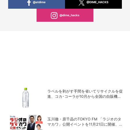
@atdime
@DIME_HACKS
@dime_hacks
ラベルを剥がす手間を省いてリサイクルを促
進、コカ･コーラが10月から全国の自販機で
「い･ろ･は･す 天然水 ラベルレス」を発売
玉川徹・原千晶のTOKYO FM 「ラジオのタ
マカワ」公開イベントを11月21日に開催、ゲ
ストは赤江珠緒