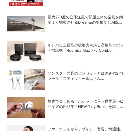
最大270度の立体送風で部屋全体の空気を効
率よく循環させるDreameの羽根なし扇風機
「MF10」
ルンバ史上最高の吸引力を誇る高性能ロボッ
ト掃除機「Roomba Max 775 Combo」
「Roomba Max 715 Vac」が登場
サンスター文具のピンセットとはさみの2in1
ツール「スティッキールはさみ
TSUMAMUNO」が第35回 日本文具大賞の
トレンド部門優秀賞を受賞
旅先で楽しめる！ポケットに入る世界最小級
サイズの釣り竿「NEW Tiny Reel」を試して
みた
ファーウェイからデザイン、音質、快適性、