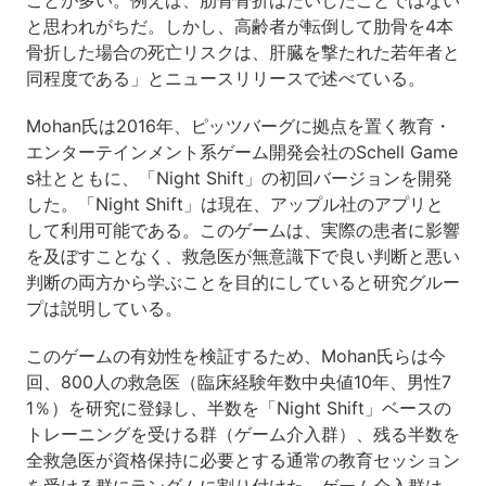
ことが多い。例えば、肋骨骨折はたいしたことではない
と思われがちだ。しかし、高齢者が転倒して肋骨を4本
骨折した場合の死亡リスクは、肝臓を撃たれた若年者と
同程度である」とニュースリリースで述べている。
Mohan氏は2016年、ピッツバーグに拠点を置く教育・
エンターテインメント系ゲーム開発会社のSchell Game
s社とともに、「Night Shift」の初回バージョンを開発
した。「Night Shift」は現在、アップル社のアプリと
して利用可能である。このゲームは、実際の患者に影響
を及ぼすことなく、救急医が無意識下で良い判断と悪い
判断の両方から学ぶことを目的にしていると研究グルー
プは説明している。
このゲームの有効性を検証するため、Mohan氏らは今
回、800人の救急医（臨床経験年数中央値10年、男性7
1％）を研究に登録し、半数を「Night Shift」ベースの
トレーニングを受ける群（ゲーム介入群）、残る半数を
全救急医が資格保持に必要とする通常の教育セッション