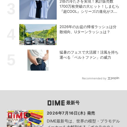
2倍の冷たさを実現！累計販売数
1700万枚突破の大ヒット！しまむら
『超COOL』シリーズの進化がスゴ
い！【PR】
2026年のお盆の帰省ラッシュは分
散傾向、Uターンラッシュは？
猛暑のフェスで大活躍！涼風を持ち
運べる「ベルトファン」の威力
Recommended by
最新号
2026年7月16日(木) 発売
DIME最新号は、世界の模型・プラモデル
メーカーを大解剖する「ボクラのタミ