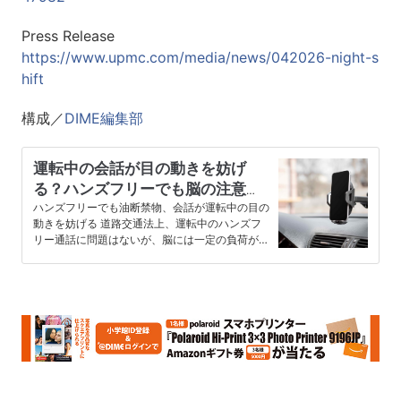
Press Release
https://www.upmc.com/media/news/042026-night-s
hift
構成／
DIME編集部
運転中の会話が目の動きを妨げ
る？ハンズフリーでも脳の注意が
分散することが明らかに
ハンズフリーでも油断禁物、会話が運転中の目の
動きを妨げる 道路交通法上、運転中のハンズフ
リー通話に問題はないが、脳には一定の負荷がか
かる可能性があるようだ。 最…