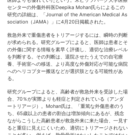
医師よりも優れていたという。米ピッツバーグ大学医療
センターの外傷外科医Deepika Mohan氏らによるこの
研究の詳細は、「Journal of the American Medical As
sociation（JAMA）」に4月20日掲載された。
救急外来で重傷患者をトリアージするには、瞬時の判断
が求められる。研究グループによると、医師は患者とそ
の外傷に関する情報を素早く評価し、適切な治療レベル
を判断する。その判断は、退院させたうえでの自宅療
養、手術室への移送、より高度な外傷対応が可能な病院
へのヘリコプター搬送などが選択肢となる可能性があ
る。
研究グループによると、高齢者が救急外来を受診した場
合、70％が実際よりも軽症と判定されている（アンダ
ートリアージ）。Mohan氏は、「重篤な外傷患者のう
ち、65歳以上の患者の割合は増加傾向にあるが、残念
ながらこうした高齢患者が救急外来に来た場合、一見す
ると重症に見えにくいため、適切にトリアージされない