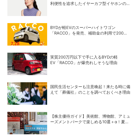
利便性を追求したイヤーカフ型イヤホンのフ
ラッグシップモデル「HUAWEI FreeClip 2
S」が登場
BYDが軽EVのスーパーハイトワゴン
「RACCO」を発売、補助金の利用で200万
円以下に
実質200万円以下で手に入るBYDの軽
EV「RACCO」が爆売れしそうな理由
国民生活センターも注意喚起！来たる時に備
えて「葬儀社」のことを調べておくべき理由
【株主優待ガイド】美術館、博物館、アミュ
ーズメントパークで楽しめる10選＋α！夏休
みの旅行にも使える銘柄は？