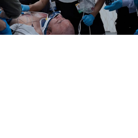
Loaded
:
7.59%
/
Unmute