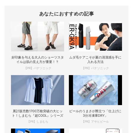
あなたにおすすめの記事
好印象を与える大人のショーツスタ
ムダ毛ケアこそが夏の清潔感を手に
イルは肌の見え方が重要！？
入れる方法
【PR】パナソニック
【PR】パナソニック
累計販売数1700万枚突破の大ヒッ
ビールのうまさが際立つ「仕上げに
ト！しまむら『超COOL』シリーズ
3分冷凍庫DRY」
【PR】しまむら
【PR】アサヒビール