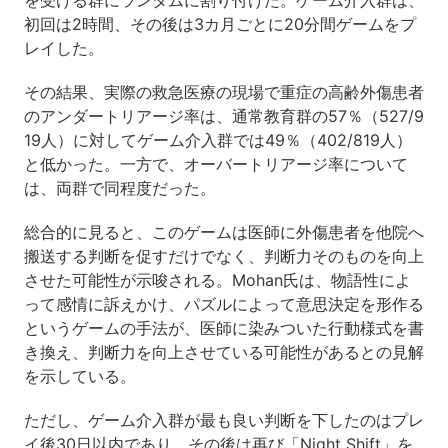
を受ける群にランダムに割り付けた。ゲーム介入群は、
初回は2時間、その後は3カ月ごとに20分間ゲームをプ
レイした。
その結果、実際の救急医療の現場で重症の高齢外傷患者
のアンダートリアージ率は、通常教育群の57％（527/9
19人）に対してゲーム介入群では49％（402/819人）
と低かった。一方で、オーバートリアージ率について
は、両群で同程度だった。
総合的に見ると、このゲームは医師に外傷患者を他院へ
搬送する判断を促すだけでなく、判断力そのものを向上
させた可能性が示唆される。Mohan氏は、物語性によ
って感情に訴えかけ、パズルによって意思決定を形作る
というゲームの手法が、医師に染みついた行動様式を書
き換え、判断力を向上させている可能性があるとの見解
を示している。
ただし、ゲーム介入群が最も良い判断を下したのはプレ
イ後30日以内であり、その後は再び「Night Shift」を