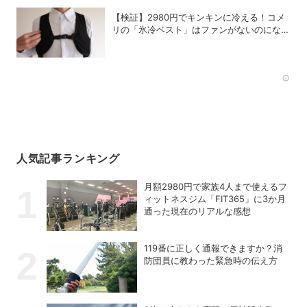
【検証】2980円でキンキンに冷える！コメ
リの「氷冷ベスト」はファンがないのになぜ
涼しくなるのか？
Rec
人気記事ランキング
月額2980円で家族4人まで使えるフ
ィットネスジム「FIT365」に3か月
通った現在のリアルな感想
119番に正しく通報できますか？消
防団員に教わった緊急時の伝え方