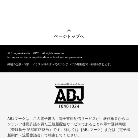
ページトップへ
© Shogakukan Inc. 2026 All rights reserved.
No reproduction or republication without written permission.
掲載の記事・写真・イラスト等のすべてのコンテンツの無断複写・転載を禁じます。
ABJマークは、この電子書店・電子書籍配信サービスが、著作権者からコ
ンテンツ使用許諾を得た正規版配信サービスであることを示す登録商標
（登録番号 第6091713号）です。詳しくは［ABJマーク］または［電子出
版制作・流通協議会］で検索してください。