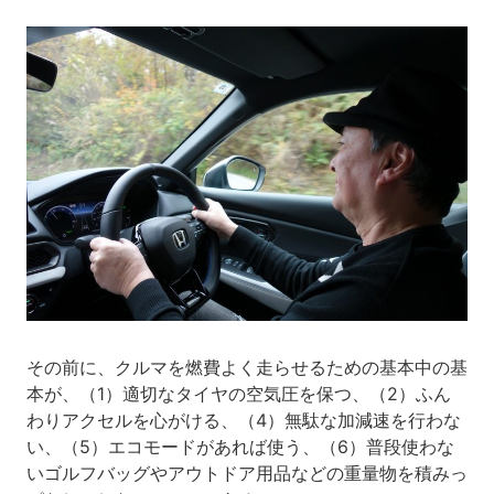
その前に、クルマを燃費よく走らせるための基本中の基
本が、（1）適切なタイヤの空気圧を保つ、（2）ふん
わりアクセルを心がける、（4）無駄な加減速を行わな
い、（5）エコモードがあれば使う、（6）普段使わな
いゴルフバッグやアウトドア用品などの重量物を積みっ