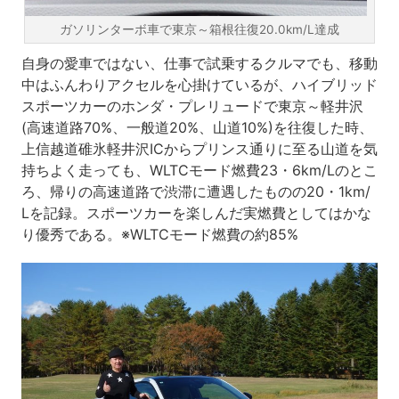
ガソリンターボ車で東京～箱根往復20.0km/L達成
自身の愛車ではない、仕事で試乗するクルマでも、移動
中はふんわりアクセルを心掛けているが、ハイブリッド
スポーツカーのホンダ・プレリュードで東京～軽井沢
(高速道路70%、一般道20%、山道10%)を往復した時、
上信越道碓氷軽井沢ICからプリンス通りに至る山道を気
持ちよく走っても、WLTCモード燃費23・6km/Lのとこ
ろ、帰りの高速道路で渋滞に遭遇したものの20・1km/
Lを記録。スポーツカーを楽しんだ実燃費としてはかな
り優秀である。※WLTCモード燃費の約85%