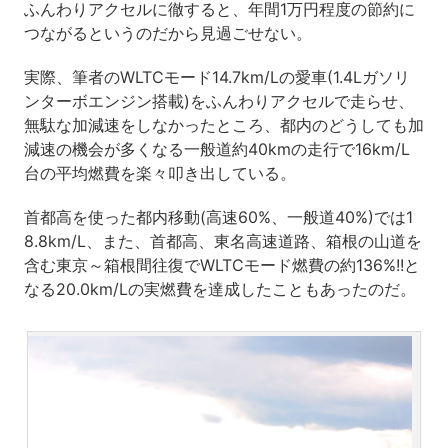
ふんわりアクセルに徹すると、年間1万円程度の節約に
つながるというのだから見過ごせない。
実際、筆者のWLTCモード14.7km/Lの愛車(1.4Lガソリ
ンターボエンジン搭載)をふんわりアクセルで走らせ、
無駄な加減速をしなかったところ、都内のどうしても加
減速の機会が多くなる一般道約40kmの走行で16km/L
台の平均燃費を楽々叩き出している。
首都高を使った都内移動(高速60%、一般道40%)では1
8.8km/L、また、首都高、東名高速道路、箱根の山道を
含む東京～箱根間往復でWLTCモード燃費の約136%!!と
なる20.0km/Lの実燃費を達成したこともあったのだ。