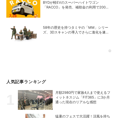
BYDが軽EVのスーパーハイトワゴン
「RACCO」を発売、補助金の利用で200万
円以下に
58年の歴史を持つタミヤの「MM」シリー
ズ、3Dスキャンの導入でさらに進化を遂げ
ていた！
Rec
人気記事ランキング
月額2980円で家族4人まで使えるフ
ィットネスジム「FIT365」に3か月
通った現在のリアルな感想
猛暑のフェスで大活躍！涼風を持ち