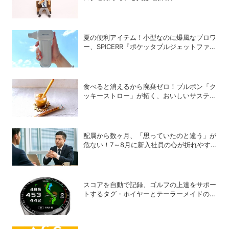
夏の便利アイテム！小型なのに爆風なブロワ
ー、SPICERR『ポケッタブルジェットファン
SJU-1』の活用術5選
食べると消えるから廃棄ゼロ！ブルボン「ク
ッキーストロー」が拓く、おいしいサステナ
ビリティ
配属から数ヶ月、「思っていたのと違う」が
危ない！7～8月に新入社員の心が折れやす
い理由
スコアを自動で記録、ゴルフの上達をサポー
トするタグ・ホイヤーとテーラーメイドのコ
ラボウォッチ「Connected Calibre E5 x
TaylorMade Edition」