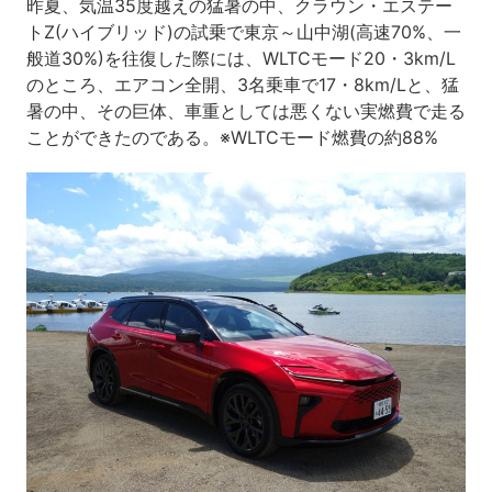
昨夏、気温35度越えの猛暑の中、クラウン・エステー
トZ(ハイブリッド)の試乗で東京～山中湖(高速70%、一
般道30%)を往復した際には、WLTCモード20・3km/L
のところ、エアコン全開、3名乗車で17・8km/Lと、猛
暑の中、その巨体、車重としては悪くない実燃費で走る
ことができたのである。※WLTCモード燃費の約88%