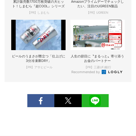
累計販売数1700万枚突破の大ヒッ
Amazonプライムデーでチェックし
ト！しまむら『超COOL』シリーズ
たい、注目のUGREEN製品
【PR】しまむら
【PR】UGREEN
ビールのうまさが際立つ「仕上げに
人生の節目に〝まるっと〟寄り添う
3分冷凍庫DRY」
お金のパートナー
【PR】アサヒビール
【PR】三菱UFJ銀行
Recommended by