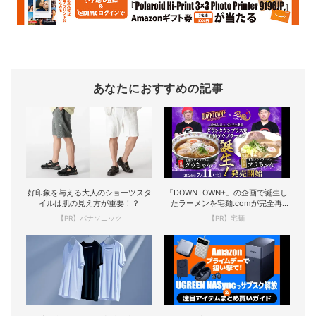
あなたにおすすめの記事
好印象を与える大人のショーツスタ
「DOWNTOWN+」の企画で誕生し
イルは肌の見え方が重要！？
たラーメンを宅麺.comが完全再
現！
【PR】パナソニック
【PR】宅麺