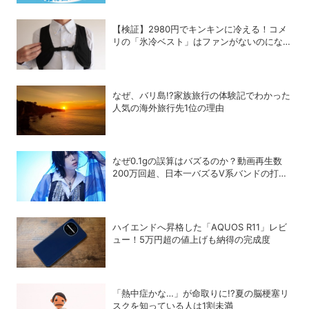
【検証】2980円でキンキンに冷える！コメ
リの「氷冷ベスト」はファンがないのになぜ
涼しくなるのか？
なぜ、バリ島!?家族旅行の体験記でわかった
人気の海外旅行先1位の理由
なぜ0.1gの誤算はバズるのか？動画再生数
200万回超、日本一バズるV系バンドの打算
的戦略
ハイエンドへ昇格した「AQUOS R11」レビ
ュー！5万円超の値上げも納得の完成度
「熱中症かな…」が命取りに!?夏の脳梗塞リ
スクを知っている人は1割未満