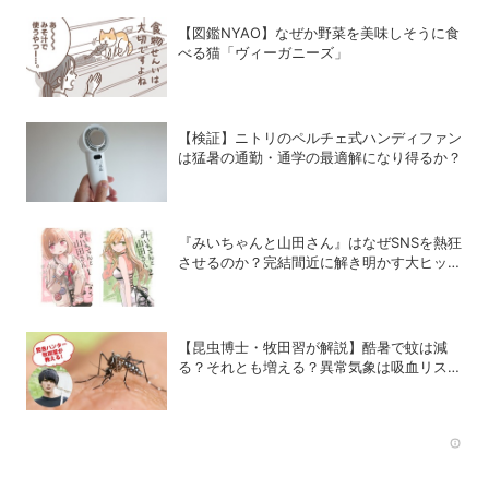
【図鑑NYAO】なぜか野菜を美味しそうに食
べる猫「ヴィーガニーズ」
【検証】ニトリのペルチェ式ハンディファン
は猛暑の通勤・通学の最適解になり得るか？
『みいちゃんと山田さん』はなぜSNSを熱狂
させるのか？完結間近に解き明かす大ヒット
の背景
【昆虫博士・牧田習が解説】酷暑で蚊は減
る？それとも増える？異常気象は吸血リスク
をどう変えるのか
Rec