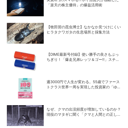
「楽天の株主優待」の爆益活用術
【牧田習の昆虫博士】なかなか見つけにくい
ヒラタクワガタの生息場所と採集方法
【DIME最新号付録】使い勝手の良さもぶっ
ちぎり！「爆走兄弟レッツ＆ゴー!!」スチー
ルGEARケースを徹底解剖
週3000円で人生が変わる。55歳でファース
トクラス世界一周を実現した投資家の「ゆる
投資術」
なぜ、クマの出没頻度が増加しているのか？
現役のマタギに聞く「クマと人間との正しい
付き合い方」