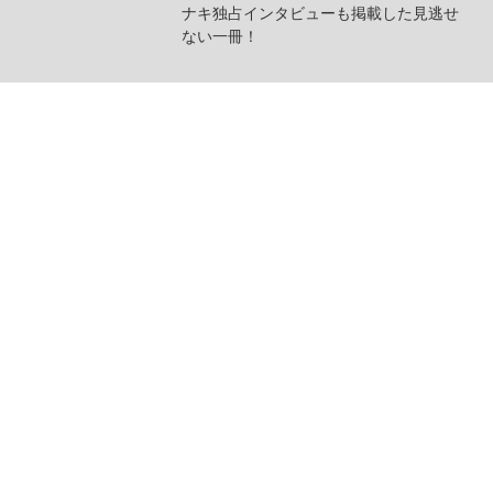
ナキ独占インタビューも掲載した見逃せ
ない一冊！