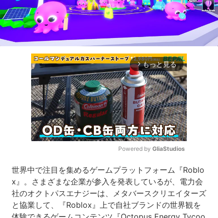
もっと見る
arrow_forward_ios
Powered by 
GliaStudios
Mute
世界中で注目を集めるゲームプラットフォーム『Roblo
x』。さまざまな企業が参入を発表しているが、電力会
社のオクトパスエナジーは、メタバースクリエイターズ
と協業して、『Roblox』上で自社ブランドの世界観を
体験できるゲームコンテンツ『Octopus Energy Tycoo