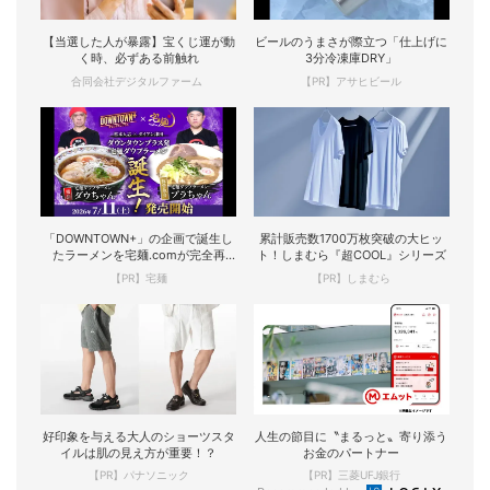
【当選した人が暴露】宝くじ運が動
ビールのうまさが際立つ「仕上げに
く時、必ずある前触れ
3分冷凍庫DRY」
合同会社デジタルファーム
【PR】アサヒビール
「DOWNTOWN+」の企画で誕生し
累計販売数1700万枚突破の大ヒッ
たラーメンを宅麺.comが完全再
ト！しまむら『超COOL』シリーズ
現！
【PR】宅麺
【PR】しまむら
好印象を与える大人のショーツスタ
人生の節目に〝まるっと〟寄り添う
イルは肌の見え方が重要！？
お金のパートナー
【PR】パナソニック
【PR】三菱UFJ銀行