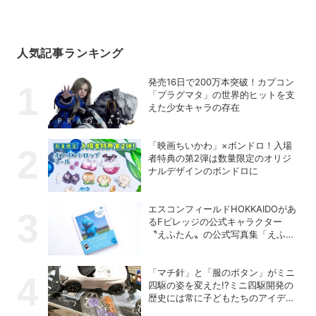
人気記事ランキング
発売16日で200万本突破！カプコン
「プラグマタ」の世界的ヒットを支
えた少女キャラの存在
「映画ちいかわ」×ボンドロ！入場
者特典の第2弾は数量限定のオリジ
ナルデザインのボンドロに
エスコンフィールドHOKKAIDOがあ
るFビレッジの公式キャラクター
〝えふたん〟の公式写真集「えふた
んBOOK」が人気
「マチ針」と「服のボタン」がミニ
四駆の姿を変えた!?ミニ四駆開発の
歴史には常に子どもたちのアイデア
があった！