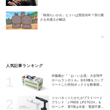
「映画ちいかわ」ヒトハは懲役何年？罪の重
さを弁護士が解説
Rec
人気記事ランキング
伊藤園が『「お～いお茶」大谷翔平
ホームランボトル』全63種をコンプ
リートした特別ボックスを数量限定
で販売
ジャパネットたかたがプライベート
ブランド「J PRIDE LIFETECH」を
ローンチ、第1弾は水道・電源不要