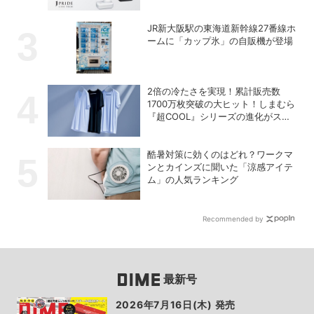
の充電式高圧洗浄機
JR新大阪駅の東海道新幹線27番線ホ
ームに「カップ氷」の自販機が登場
2倍の冷たさを実現！累計販売数
1700万枚突破の大ヒット！しまむら
『超COOL』シリーズの進化がスゴ
い！【PR】
酷暑対策に効くのはどれ？ワークマ
ンとカインズに聞いた「涼感アイテ
ム」の人気ランキング
Recommended by
最新号
2026年7月16日(木) 発売