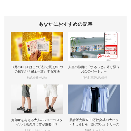
あなたにおすすめの記事
８月のロト6はこの方法で買え!!６つ
人生の節目に〝まるっと〟寄り添う
の数字が『完全一致』する方法
お金のパートナー
株式会社MURA
【PR】三菱UFJ銀行
好印象を与える大人のショーツスタ
累計販売数1700万枚突破の大ヒッ
イルは肌の見え方が重要！？
ト！しまむら『超COOL』シリーズ
【PR】パナソニック
【PR】しまむら