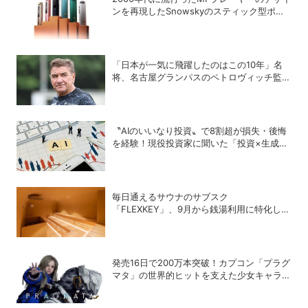
ンを再現したSnowskyのスティック型ポー
タブルオーディオプレーヤー「ECHO
NANO」
「日本が一気に飛躍したのはこの10年」名
将、名古屋グランパスのペトロヴィッチ監督
が考える日本の進化と課題
〝AIのいいなり投資〟で8割超が損失・後悔
を経験！現役投資家に聞いた「投資×生成
AI」の正解と不正解
毎日通えるサウナのサブスク
「FLEXKEY」、9月から銭湯利用に特化した
プランを月額1980円で提供開始
発売16日で200万本突破！カプコン「プラグ
マタ」の世界的ヒットを支えた少女キャラの
存在