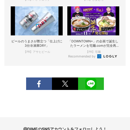
ビールのうまさが際立つ「仕上げに
「DOWNTOWN+」の企画で誕生し
3分冷凍庫DRY」
たラーメンを宅麺.comが完全再
現！
【PR】アサヒビール
【PR】宅麺
Recommended by
@DIMEのSNSアカウントをフォローしよう！