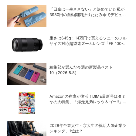
「日傘は一生ささない」と決めていた私が
3980円の自動開閉折りたたみ傘でデビュー
を決めた理由
重さは645g！14万円で買えるソニーのフル
サイズ対応超望遠ズームレンズ「FE 100-
400mm F5.6-8 OSS」
編集部が選んだ今週の新製品ベスト
10（2026.8.8）
Amazonの在庫が復活！DIME最新号はタミ
ヤの大特集、「爆走兄弟レッツ＆ゴー!!」の
スペシャルな付録つき！
2028年卒東大生・京大生の就活人気企業ラ
ンキング、1位は？