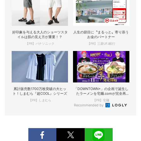
好印象を与える大人のショーツスタ
人生の節目に〝まるっと〟寄り添う
イルは肌の見え方が重要！？
お金のパートナー
【PR】パナソニック
【PR】三菱UFJ銀行
累計販売数1700万枚突破の大ヒッ
「DOWNTOWN+」の企画で誕生し
ト！しまむら『超COOL』シリーズ
たラーメンを宅麺.comが完全再
現！
【PR】しまむら
【PR】宅麺
Recommended by