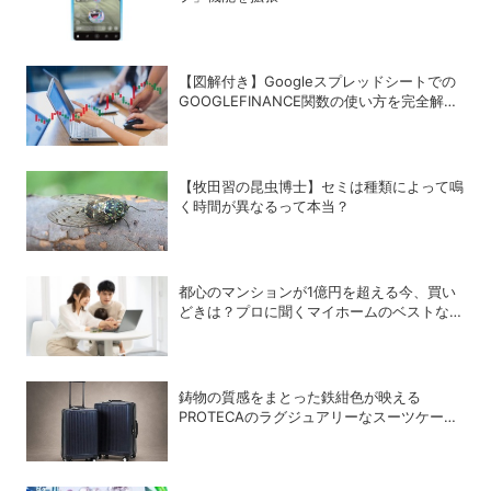
【図解付き】Googleスプレッドシートでの
GOOGLEFINANCE関数の使い方を完全解
説！株価や為替レートを自動取得する方法
【牧田習の昆虫博士】セミは種類によって鳴
く時間が異なるって本当？
都心のマンションが1億円を超える今、買い
どきは？プロに聞くマイホームのベストな購
入タイミング
鋳物の質感をまとった鉄紺色が映える
PROTECAのラグジュアリーなスーツケース
「INRYU LTD2」