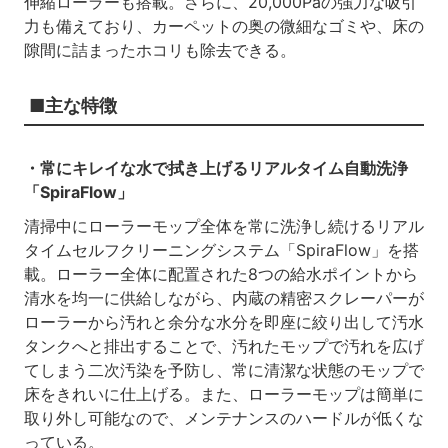
伸縮ローラーも搭載。さらに、20,000Paの強力な吸引
力も備えており、カーペットの奥の微細なゴミや、床の
隙間に詰まったホコリも除去できる。
■主な特徴
・常にキレイな水で拭き上げるリアルタイム自動洗浄
「SpiraFlow」
清掃中にローラーモップ全体を常に洗浄し続けるリアル
タイムセルフクリーニングシステム「SpiraFlow」を搭
載。ローラー全体に配置された8つの給水ポイントから
清水を均一に供給しながら、内蔵の精密スクレーパーが
ローラーから汚れと余分な水分を即座に絞り出して汚水
タンクへと排出することで、汚れたモップで汚れを広げ
てしまう二次汚染を予防し、常に清潔な状態のモップで
床をきれいに仕上げる。また、ローラーモップは簡単に
取り外し可能なので、メンテナンスのハードルが低くな
っている。