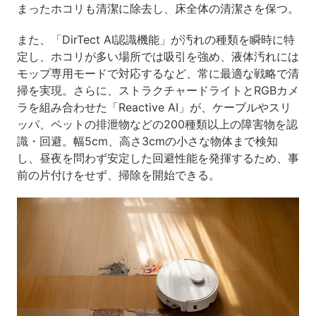
まったホコリも清潔に除去し、床全体の清潔さを保つ。
また、「DirTect AI認識機能」が汚れの種類を瞬時に特
定し、ホコリが多い場所では吸引を強め、液体汚れには
モップ専用モードで対応するなど、常に最適な戦略で清
掃を実現。さらに、ストラクチャードライトとRGBカメ
ラを組み合わせた「Reactive AI」が、ケーブルやスリ
ッパ、ペットの排泄物などの200種類以上の障害物を認
識・回避。幅5cm、高さ3cmの小さな物体まで検知
し、昼夜を問わず安定した回避性能を発揮するため、事
前の片付けをせず、掃除を開始できる。