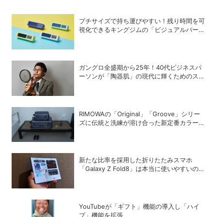
プチサイズで持ち運びやすい！残り時間を可
視化できるキングジムの「ビジュアルバータ
イマー」
ガングロ全盛期から25年！40代ビジネスパ
ーソンが「陶器肌」の現代に輝くためのスキ
ンケア術
RIMOWAの「Original」「Groove」シリー
ズに伝統と洗練が溶け合った新定番カラーの
「インクブルー」が登場
新たな比率を採用した折りたたみスマホ
「Galaxy Z Fold8」は本当に使いやすいの
か？
YouTubeが「ギフト」機能の導入し「ハイ
プ」機能を拡張