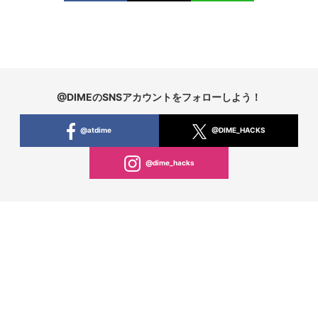
@DIMEのSNSアカウントをフォローしよう！
@atdime
@DIME_HACKS
@dime_hacks