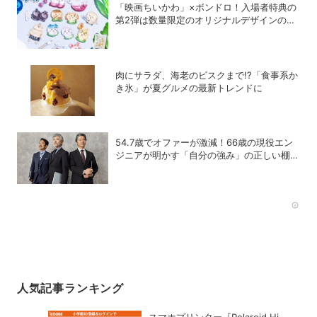
「映画ちいかわ」×ボンドロ！入場者特典の
第2弾は数量限定のオリジナルデザインのボ
ンドロに
肉にサラダ、海老のビスクまで!?「食事系か
き氷」が夏グルメの最新トレンドに
54.7歳でオファーが激減！66歳の現役エン
ジニアが明かす「自分の強み」の正しい棚卸
し術
Rec
人気記事ランキング