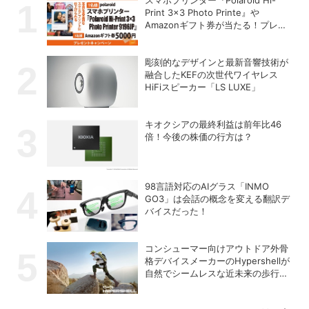
スマホプリンター『Polaroid Hi-
Print 3×3 Photo Printe』や
Amazonギフト券が当たる！プレゼ
ントキャンペーンがスタート【8月
26日締切】
彫刻的なデザインと最新音響技術が
融合したKEFの次世代ワイヤレス
HiFiスピーカー「LS LUXE」
キオクシアの最終利益は前年比46
倍！今後の株価の行方は？
98言語対応のAIグラス「INMO
GO3」は会話の概念を変える翻訳デ
バイスだった！
コンシューマー向けアウトドア外骨
格デバイスメーカーのHypershellが
自然でシームレスな近未来の歩行体
験を実現する新製品を発売