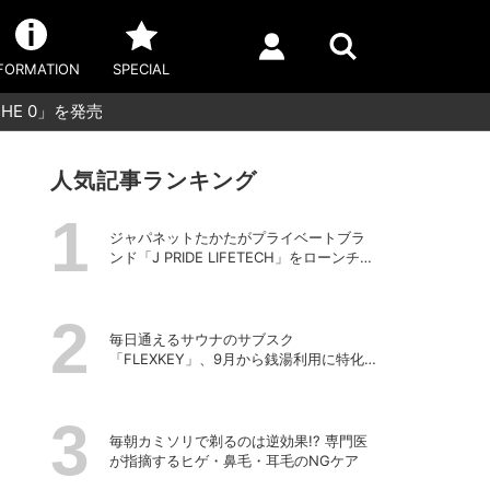
FORMATION
SPECIAL
E 0」を発売
人気記事ランキング
ジャパネットたかたがプライベートブラ
ンド「J PRIDE LIFETECH」をローンチ、
第1弾は水道・電源不要の充電式高圧洗浄
機
毎日通えるサウナのサブスク
「FLEXKEY」、9月から銭湯利用に特化し
たプランを月額1980円で提供開始
毎朝カミソリで剃るのは逆効果!? 専門医
が指摘するヒゲ・鼻毛・耳毛のNGケア