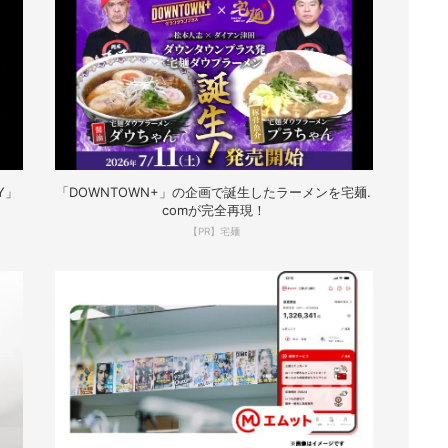
Y」
「DOWNTOWN+」の企画で誕生したラーメンを宅麺.
comが完全再現！
【PR】宅麺