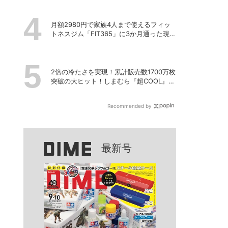
月額2980円で家族4人まで使えるフィッ
トネスジム「FIT365」に3か月通った現在
のリアルな感想
2倍の冷たさを実現！累計販売数1700万枚
突破の大ヒット！しまむら『超COOL』シ
リーズの進化がスゴい！【PR】
Recommended by
最新号