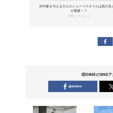
好印象を与える大人のショーツスタイルは肌の見
が重要！？
【PR】パナソニック
@DIMEのSN
@atdime