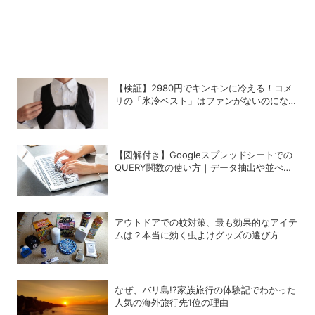
【検証】2980円でキンキンに冷える！コメ
リの「氷冷ベスト」はファンがないのになぜ
涼しくなるのか？
【図解付き】Googleスプレッドシートでの
QUERY関数の使い方｜データ抽出や並べ替
えの方法
アウトドアでの蚊対策、最も効果的なアイテ
ムは？本当に効く虫よけグッズの選び方
なぜ、バリ島!?家族旅行の体験記でわかった
人気の海外旅行先1位の理由