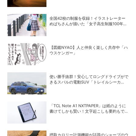
全国42校の制服を収録！イラストレーター
めばちさんが描いた「女子高生制服100年図
鑑」で学ぶ学生服の歴史
【図鑑NYAO】人と仲良く楽しく共存中「ハ
ウスケンガー」
使い勝手抜群！安心してロングドライブがで
きるスバルの電動SUV「トレイルシーカ
ー」の魅力
「TCL Note A1 NXTPAPER」は紙のように
書けてしかも賢い！文字起こしも要約もでき
るAIタブレットを試してみた
摂取カロリー計測機能が話題のシャープのウ