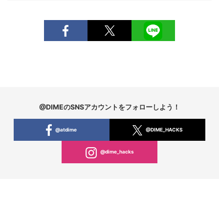
@DIMEのSNSアカウントをフォローしよう！
@atdime
@DIME_HACKS
@dime_hacks