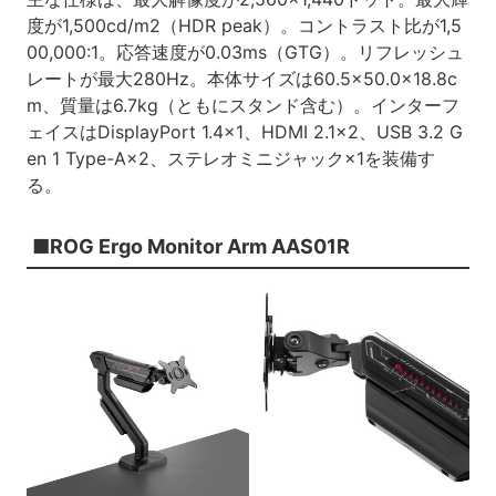
度が1,500cd/m2（HDR peak）。コントラスト比が1,5
00,000:1。応答速度が0.03ms（GTG）。リフレッシュ
レートが最大280Hz。本体サイズは60.5×50.0×18.8c
m、質量は6.7kg（ともにスタンド含む）。インターフ
ェイスはDisplayPort 1.4×1、HDMI 2.1×2、USB 3.2 G
en 1 Type-A×2、ステレオミニジャック×1を装備す
る。
■ROG Ergo Monitor Arm AAS01R