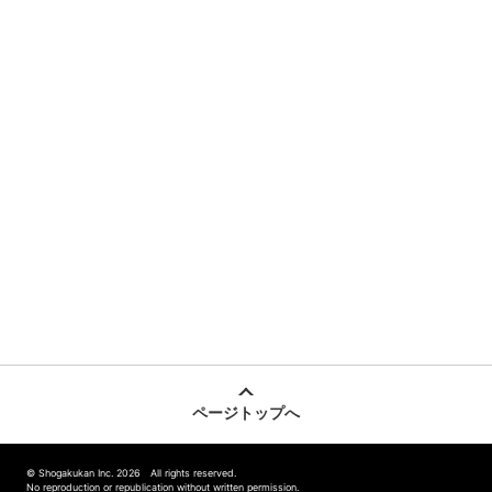
ページトップへ
© Shogakukan Inc. 2026 All rights reserved.
No reproduction or republication without written permission.