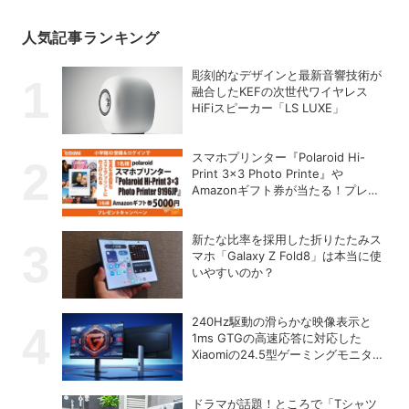
人気記事ランキング
彫刻的なデザインと最新音響技術が
融合したKEFの次世代ワイヤレス
HiFiスピーカー「LS LUXE」
スマホプリンター『Polaroid Hi-
Print 3×3 Photo Printe』や
Amazonギフト券が当たる！プレゼ
ントキャンペーンがスタート【8月
26日締切】
新たな比率を採用した折りたたみス
マホ「Galaxy Z Fold8」は本当に使
いやすいのか？
240Hz駆動の滑らかな映像表示と
1ms GTGの高速応答に対応した
Xiaomiの24.5型ゲーミングモニター
「G25i 2026」
ドラマが話題！ところで「Tシャツ