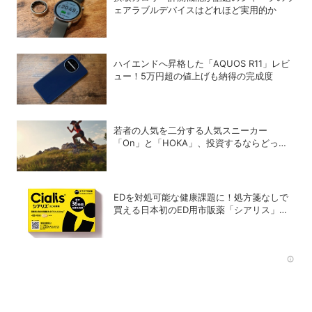
ェアラブルデバイスはどれほど実用的か
ハイエンドへ昇格した「AQUOS R11」レビ
ュー！5万円超の値上げも納得の完成度
若者の人気を二分する人気スニーカー
「On」と「HOKA」、投資するならどっ
ち？
EDを対処可能な健康課題に！処方箋なしで
買える日本初のED用市販薬「シアリス」が
登場
Rec