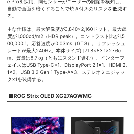
e Proを採用。同センサーがユーザーの離席を検知し、
自動で画面を暗くすることで焼き付きのリスクを低減す
る。
主な仕様は、最大解像度が3,840×2,160ドット。最大輝
度が1,000cd/m2（HDR peak）。コントラスト比が1,5
00,000:1。応答速度が0.03ms（GTG）。リフレッシュ
レートが最大240Hz。本体サイズは71.8×53.1×27.6c
m、質量は8.7kg（ともにスタンド含む）。インターフ
ェイスはUSB Type-C×1、DisplayPort 2.1×1、HDMI 2.
1×2、USB 3.2 Gen 1 Type-A×3、ステレオミニジャッ
ク×1を装備する。
■ROG Strix OLED XG27AQWMG