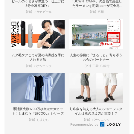
ビールのうまさが際立つ「仕上げに
「DOWNTOWN+」の企画で誕生し
3分冷凍庫DRY」
たラーメンを宅麺.comが完全再
現！
【PR】アサヒビール
【PR】宅麺
ムダ毛ケアこそが夏の清潔感を手に
人生の節目に〝まるっと〟寄り添う
入れる方法
お金のパートナー
【PR】パナソニック
【PR】三菱UFJ銀行
累計販売数1700万枚突破の大ヒッ
好印象を与える大人のショーツスタ
ト！しまむら『超COOL』シリーズ
イルは肌の見え方が重要！？
【PR】しまむら
【PR】パナソニック
Recommended by