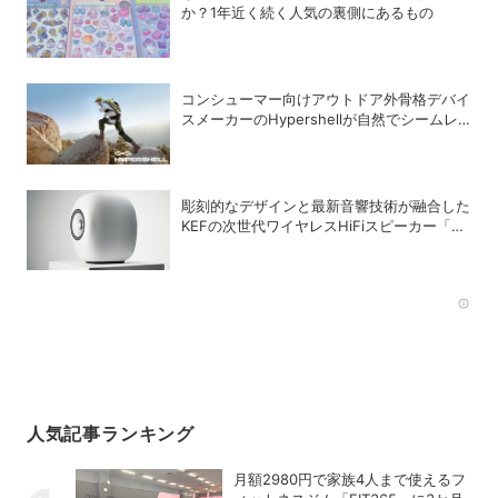
か？1年近く続く人気の裏側にあるもの
コンシューマー向けアウトドア外骨格デバイ
スメーカーのHypershellが自然でシームレ
スな近未来の歩行体験を実現する新製品を発
売
彫刻的なデザインと最新音響技術が融合した
KEFの次世代ワイヤレスHiFiスピーカー「LS
LUXE」
Rec
人気記事ランキング
月額2980円で家族4人まで使えるフ