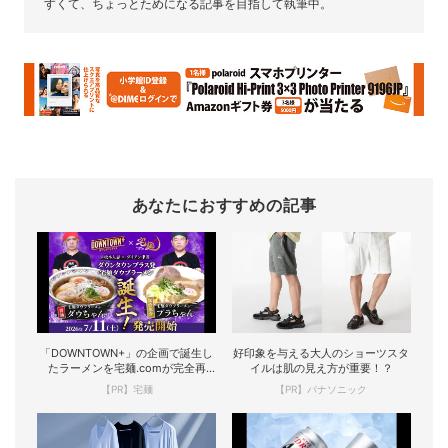
すくて、ちょっとためになる記事を目指して執筆中。
あなたにおすすめの記事
「DOWNTOWN+」の企画で誕生し
好印象を与える大人のショーツスタ
たラーメンを宅麺.comが完全再
イルは肌の見え方が重要！？
現！
【PR】宅麺
【PR】パナソニック