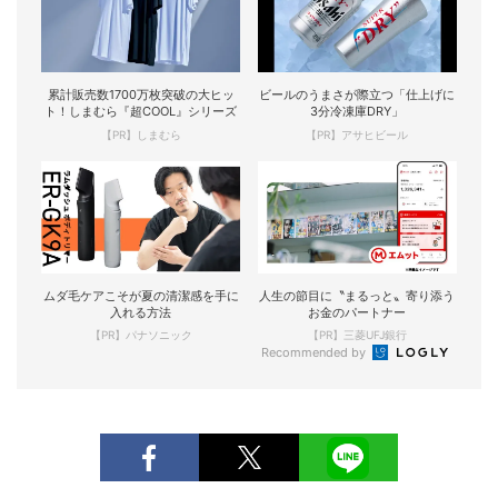
累計販売数1700万枚突破の大ヒッ
ビールのうまさが際立つ「仕上げに
ト！しまむら『超COOL』シリーズ
3分冷凍庫DRY」
【PR】しまむら
【PR】アサヒビール
ムダ毛ケアこそが夏の清潔感を手に
人生の節目に〝まるっと〟寄り添う
入れる方法
お金のパートナー
【PR】パナソニック
【PR】三菱UFJ銀行
Recommended by