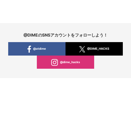
@DIMEのSNSアカウントをフォローしよう！
@atdime
@DIME_HACKS
@dime_hacks