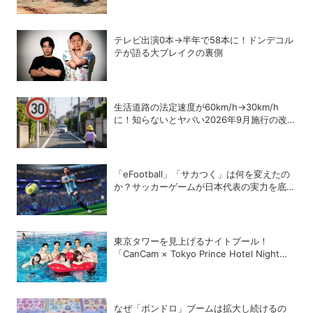
テレビ出演0本→半年で58本に！ドンデコル
テが語る大ブレイクの裏側
生活道路の法定速度が60km/h→30km/h
に！知らないとヤバい2026年9月施行の改
正内容を弁護士が解説
「eFootball」「サカつく」は何を変えたの
か？サッカーゲームが日本代表の実力を底上
げした背景
東京タワーを見上げるナイトプール！
「CanCam × Tokyo Prince Hotel Night
Pool 2026」が開幕
なぜ「ボンドロ」ブームは拡大し続けるの