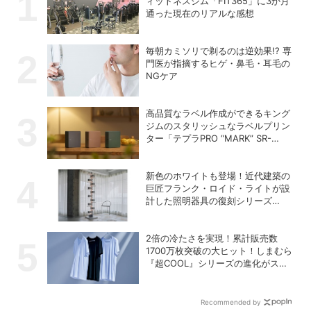
ィットネスジム「FIT365」に3か月
通った現在のリアルな感想
毎朝カミソリで剃るのは逆効果!? 専
門医が指摘するヒゲ・鼻毛・耳毛の
NGケア
高品質なラベル作成ができるキング
ジムのスタリッシュなラベルプリン
ター「テプラPRO “MARK” SR-
MK2」
新色のホワイトも登場！近代建築の
巨匠フランク・ロイド・ライトが設
計した照明器具の復刻シリーズ
「TALIESIN」
2倍の冷たさを実現！累計販売数
1700万枚突破の大ヒット！しまむら
『超COOL』シリーズの進化がスゴ
い！【PR】
Recommended by