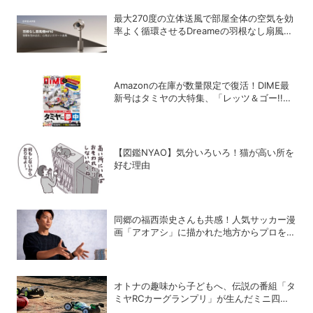
最大270度の立体送風で部屋全体の空気を効
率よく循環させるDreameの羽根なし扇風機
「MF10」
Amazonの在庫が数量限定で復活！DIME最
新号はタミヤの大特集、「レッツ＆ゴー!!」
コラボ付録つき！
【図鑑NYAO】気分いろいろ！猫が高い所を
好む理由
同郷の福西崇史さんも共感！人気サッカー漫
画「アオアシ」に描かれた地方からプロを目
指す少年たちのリアル
オトナの趣味から子どもへ、伝説の番組「タ
ミヤRCカーグランプリ」が生んだミニ四駆
ブーム