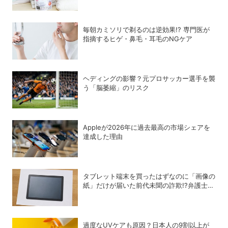
洗浄」で再び驚愕！
毎朝カミソリで剃るのは逆効果!? 専門医が
指摘するヒゲ・鼻毛・耳毛のNGケア
ヘディングの影響？元プロサッカー選手を襲
う「脳萎縮」のリスク
Appleが2026年に過去最⾼の市場シェアを
達成した理由
タブレット端末を買ったはずなのに「画像の
紙」だけが届いた前代未聞の詐欺!?弁護士が
解説する法的な問題点
過度なUVケアも原因？日本人の9割以上が