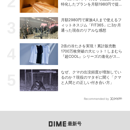
特化したプランを月額1980円で提供
開始
月額2980円で家族4人まで使えるフ
ィットネスジム「FIT365」に3か月
通った現在のリアルな感想
2倍の冷たさを実現！累計販売数
1700万枚突破の大ヒット！しまむら
『超COOL』シリーズの進化がスゴ
い！【PR】
なぜ、クマの出没頻度が増加してい
るのか？現役のマタギに聞く「クマ
と人間との正しい付き合い方」
Recommended by
最新号