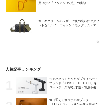
足りない「ビタミンD欠乏」の実態
カーキグリーンのレザーで夜の装いにアクセ
ントを！ルイ・ヴィトン「モノグラム・エク
リプス」の新作メンズバッグ
Rec
人気記事ランキング
ジャパネットたかたがプライベート
ブランド「J PRIDE LIFETECH」を
ローンチ、第1弾は水道・電源不要
の充電式高圧洗浄機
毎日通えるサウナのサブスク
「FLEXKEY」、9月から銭湯利用に