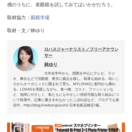
感のうちに、老眼鏡を試してみてはいかがだろう。
取材協力：
眼鏡市場
取材・文／林ゆり
ロハスジャーナリスト／フリーアナウン
サー
林ゆり
大学在学中から、関西を中心にテレビ、ラジ
オ、舞台などで活動後、東京に拠点を移し、執筆も始める。幼いこ
ろからオーガニックに囲まれて育ち、MYLOHASに創刊から携わ
る。LOHASを実践しながら、食べ物、コスメ、ファッションな
ど、地球にやさしく、私たちにもやさしい持続可能な取り組みにつ
いて執筆中。記事に書ききれなかったこぼれ話など、ブログでも発
信中。http://blog.livedoor.jp/yurix/ 日本化粧品検定1級。