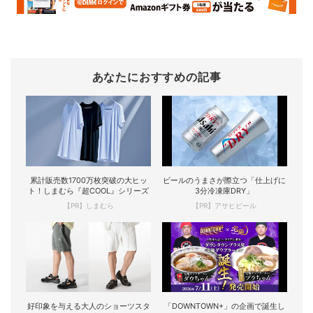
あなたにおすすめの記事
累計販売数1700万枚突破の大ヒッ
ビールのうまさが際立つ「仕上げに
ト！しまむら『超COOL』シリーズ
3分冷凍庫DRY」
【PR】しまむら
【PR】アサヒビール
好印象を与える大人のショーツスタ
「DOWNTOWN+」の企画で誕生し