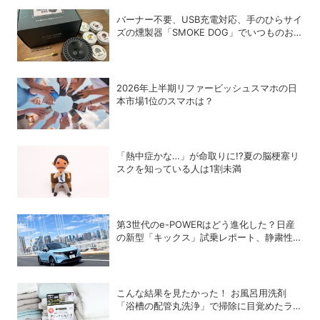
バーナー不要、USB充電対応、手のひらサイ
ズの燻製器「SMOKE DOG」でいつものお
つまみが劇的に美味しくなった！
2026年上半期リファービッシュスマホの日
本市場1位のスマホは？
「熱中症かな…」が命取りに!?夏の脳梗塞リ
スクを知っている人は1割未満
第3世代のe-POWERはどう進化した？日産
の新型「キックス」試乗レポート、静粛性・
燃費・乗り心地を検証
こんな結果を見たかった！ お風呂用洗剤
「浴槽の配管丸洗浄」で掃除に目覚めたライ
ターが「寝具、タオル、衣類のデトックス丸