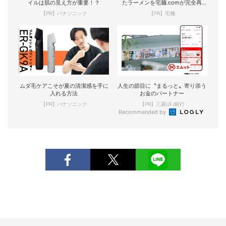
イルは肌の見え方が重要！？
たラーメンを宅麺.comが完全再
現！
【PR】パナソニック
【PR】宅麺
ムダ毛ケアこそが夏の清潔感を手に
人生の節目に〝まるっと〟寄り添う
入れる方法
お金のパートナー
【PR】パナソニック
【PR】三菱UFJ銀行
Recommended by