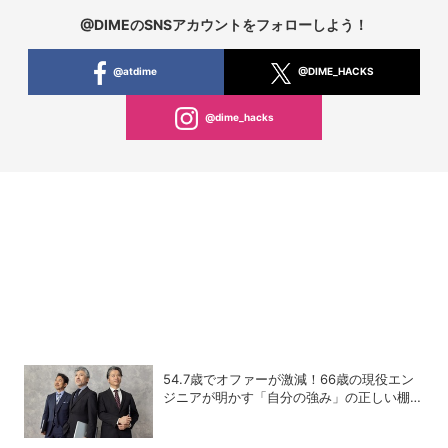
@DIMEのSNSアカウントをフォローしよう！
@atdime
@DIME_HACKS
@dime_hacks
54.7歳でオファーが激減！66歳の現役エン
ジニアが明かす「自分の強み」の正しい棚卸
し術