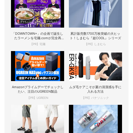
「DOWNTOWN+」の企画で誕生し
累計販売数1700万枚突破の大ヒッ
たラーメンを宅麺.comが完全再
ト！しまむら『超COOL』シリーズ
現！
【PR】宅麺
【PR】しまむら
Amazonプライムデーでチェックし
ムダ毛ケアこそが夏の清潔感を手に
たい、注目のUGREEN製品
入れる方法
【PR】UGREEN
【PR】パナソニック