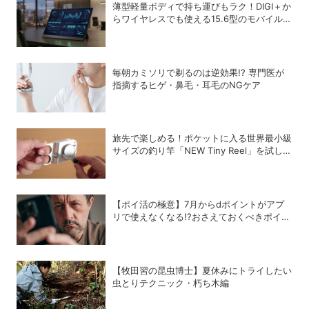
薄型軽量ボディで持ち運びもラク！DIGI＋か
らワイヤレスでも使える15.6型のモバイルデ
ィスプレイが登場
毎朝カミソリで剃るのは逆効果!? 専門医が
指摘するヒゲ・鼻毛・耳毛のNGケア
旅先で楽しめる！ポケットに入る世界最小級
サイズの釣り竿「NEW Tiny Reel」を試して
みた
【ポイ活の極意】7月からdポイントがアプ
リで使えなくなる!?おさえておくべきポイン
トと注意点
【牧田習の昆虫博士】夏休みにトライしたい
虫とりテクニック・朽ち木編