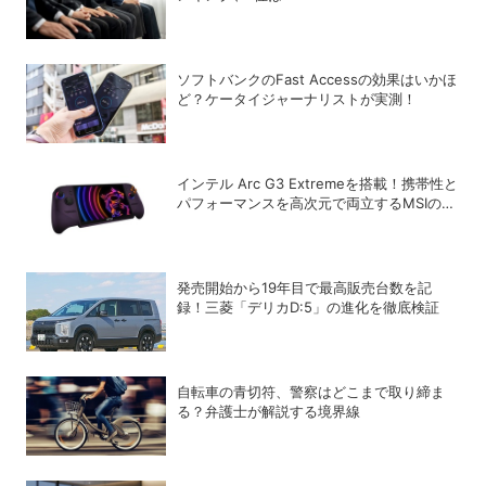
ソフトバンクのFast Accessの効果はいかほ
ど？ケータイジャーナリストが実測！
インテル Arc G3 Extremeを搭載！携帯性と
パフォーマンスを高次元で両立するMSIの8
型ポータブルゲーミングPC「Claw 8 EX AI+
CG3EM」
発売開始から19年目で最高販売台数を記
録！三菱「デリカD:5」の進化を徹底検証
自転車の青切符、警察はどこまで取り締ま
る？弁護士が解説する境界線