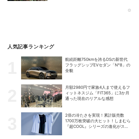
Rec
人気記事ランキング
航続距離750kmを誇るDSの新世代
フラッグシップEVセダン「N°8」の
全貌
月額2980円で家族4人まで使えるフ
ィットネスジム「FIT365」に3か月
通った現在のリアルな感想
2倍の冷たさを実現！累計販売数
1700万枚突破の大ヒット！しまむら
『超COOL』シリーズの進化がスゴ
い！【PR】