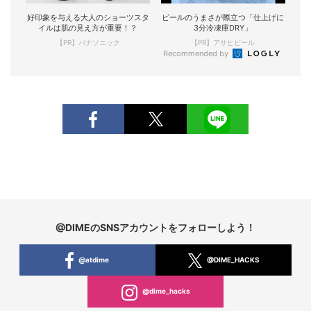
好印象を与える大人のショーツスタ
ビールのうまさが際立つ「仕上げに
イルは肌の見え方が重要！？
3分冷凍庫DRY」
【PR】パナソニック
【PR】アサヒビール
Recommended by
@DIMEのSNSアカウントをフォローしよう！
@atdime
@DIME_HACKS
@dime_hacks