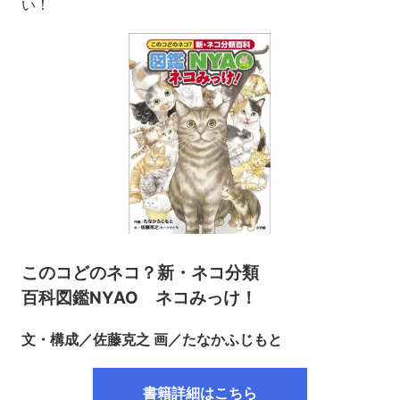
い！
このコどのネコ？新・ネコ分類
百科図鑑NYAO ネコみっけ！
文・構成／佐藤克之 画／たなかふじもと
書籍詳細はこちら