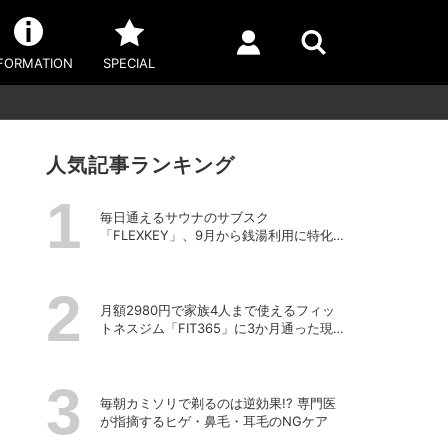
FORMATION
SPECIAL
人気記事ランキング
毎日通えるサウナのサブスク
「FLEXKEY」、9月から銭湯利用に特化し
たプランを月額1980円で提供開始
月額2980円で家族4人まで使えるフィッ
トネスジム「FIT365」に3か月通った現在
のリアルな感想
毎朝カミソリで剃るのは逆効果!? 専門医
が指摘するヒゲ・鼻毛・耳毛のNGケア