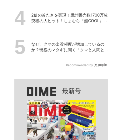
2倍の冷たさを実現！累計販売数1700万枚
突破の大ヒット！しまむら『超COOL』シ
リーズの進化がスゴい！【PR】
なぜ、クマの出没頻度が増加しているの
か？現役のマタギに聞く「クマと人間と
の正しい付き合い方」
Recommended by
最新号