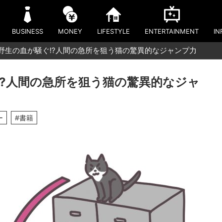
BUSINESS
MONEY
LIFESTYLE
ENTERTAINMENT
IN
】野生の血が騒ぐ!?人間の急所を狙う猫の驚異的なジャンプ力
!?人間の急所を狙う猫の驚異的なジャ
ー
#書籍