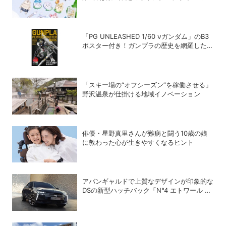
ンドロに
「PG UNLEASHED 1/60 νガンダム」のB3
ポスター付き！ガンプラの歴史を網羅した超
保存版「GUNPLA PERFECT MASTER
BOOK」発売中
「スキー場の“オフシーズン”を稼働させる」
野沢温泉が仕掛ける地域イノベーション
俳優・星野真里さんが難病と闘う10歳の娘
に教わった心が生きやすくなるヒント
アバンギャルドで上質なデザインが印象的な
DSの新型ハッチバック「N°4 エトワール ハ
イブリッド」