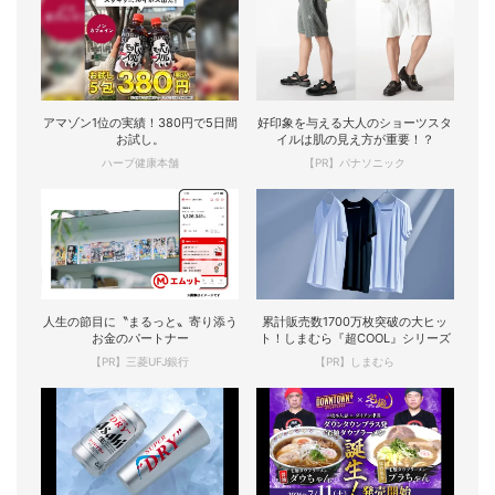
アマゾン1位の実績！380円で5日間
好印象を与える大人のショーツスタ
お試し。
イルは肌の見え方が重要！？
ハーブ健康本舗
【PR】パナソニック
人生の節目に〝まるっと〟寄り添う
累計販売数1700万枚突破の大ヒッ
お金のパートナー
ト！しまむら『超COOL』シリーズ
【PR】三菱UFJ銀行
【PR】しまむら