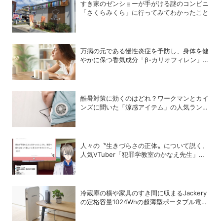
すき家のゼンショーが手がける謎のコンビニ
「さくらみくら」に行ってみてわかったこと
万病の元である慢性炎症を予防し、身体を健
やかに保つ香気成分「β-カリオフィレン」
とは？
酷暑対策に効くのはどれ？ワークマンとカイ
ンズに聞いた「涼感アイテム」の人気ランキ
ング
人々の〝生きづらさの正体〟について説く、
人気VTuber「犯罪学教室のかなえ先生」の
正体
冷蔵庫の横や家具のすき間に収まるJackery
の定格容量1024Whの超薄型ポータブル電源
「SlimPower H1」