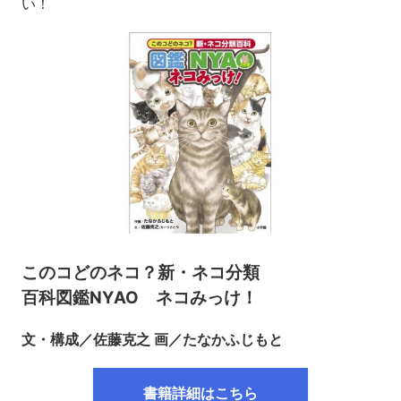
い！
このコどのネコ？新・ネコ分類
百科図鑑NYAO ネコみっけ！
文・構成／佐藤克之 画／たなかふじもと
書籍詳細はこちら