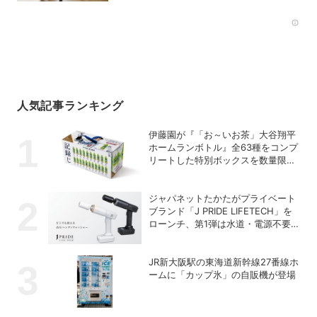
Rec
人気記事ランキング
伊藤園が『「お～いお茶」大谷翔平
ホームランボトル』全63種をコンプ
リートした特別ボックスを数量限定
で販売
ジャパネットたかたがプライベート
ブランド「J PRIDE LIFETECH」を
ローンチ、第1弾は水道・電源不要
の充電式高圧洗浄機
JR新大阪駅の東海道新幹線27番線ホ
ームに「カップ氷」の自販機が登場