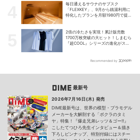
毎日通えるサウナのサブスク
「FLEXKEY」、9月から銭湯利用に
特化したプランを月額1980円で提供
開始
2倍の冷たさを実現！累計販売数
1700万枚突破の大ヒット！しまむら
『超COOL』シリーズの進化がスゴ
い！【PR】
Recommended by
最新号
2026年7月16日(木) 発売
DIME最新号は、世界の模型・プラモデル
メーカーを大解剖する「ボクラのタミ
ヤ」特集！『爆走兄弟レッツ＆ゴー!!』
こしたてつひろ先生インタビュー＆描き
下ろしピンナップ、特別付録にはスチー