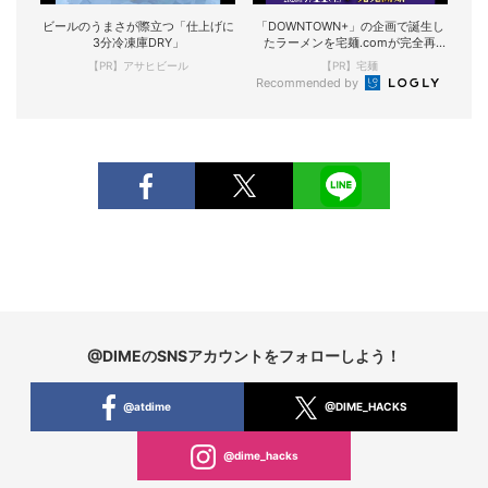
ビールのうまさが際立つ「仕上げに
「DOWNTOWN+」の企画で誕生し
3分冷凍庫DRY」
たラーメンを宅麺.comが完全再
現！
【PR】アサヒビール
【PR】宅麺
Recommended by
@DIMEのSNSアカウントをフォローしよう！
@atdime
@DIME_HACKS
@dime_hacks