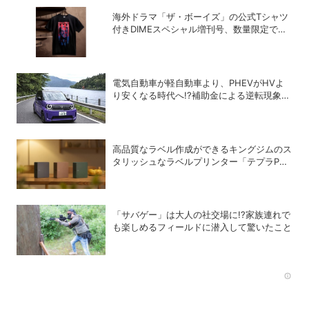
海外ドラマ「ザ・ボーイズ」の公式Tシャツ
付きDIMEスペシャル増刊号、数量限定で発
売中！
電気自動車が軽自動車より、PHEVがHVよ
り安くなる時代へ!?補助金による逆転現象に
感じる違和感
高品質なラベル作成ができるキングジムのス
タリッシュなラベルプリンター「テプラPRO
“MARK” SR-MK2」
「サバゲー」は大人の社交場に!?家族連れで
も楽しめるフィールドに潜入して驚いたこと
Rec