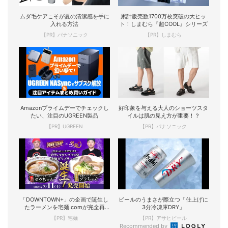
ムダ毛ケアこそが夏の清潔感を手に
累計販売数1700万枚突破の大ヒッ
入れる方法
ト！しまむら『超COOL』シリーズ
【PR】パナソニック
【PR】しまむら
Amazonプライムデーでチェックし
好印象を与える大人のショーツスタ
たい、注目のUGREEN製品
イルは肌の見え方が重要！？
【PR】UGREEN
【PR】パナソニック
「DOWNTOWN+」の企画で誕生し
ビールのうまさが際立つ「仕上げに
たラーメンを宅麺.comが完全再
3分冷凍庫DRY」
現！
【PR】宅麺
【PR】アサヒビール
Recommended by