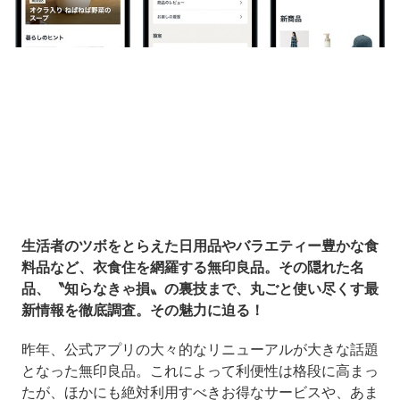
Loaded
:
10.51%
/
Unmute
生活者のツボをとらえた日用品やバラエティー豊かな食
料品など、衣食住を網羅する無印良品。その隠れた名
品、〝知らなきゃ損〟の裏技まで、丸ごと使い尽くす最
新情報を徹底調査。その魅力に迫る！
昨年、公式アプリの大々的なリニューアルが大きな話題
となった無印良品。これによって利便性は格段に高まっ
たが、ほかにも絶対利用すべきお得なサービスや、あま