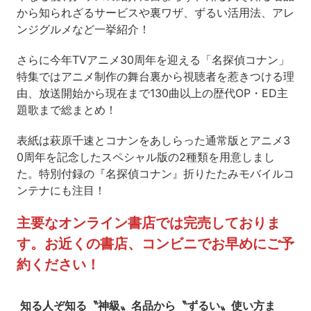
から知られざるサービスや裏ワザ、ずるい活用法、アレ
ンジグルメなど一挙紹介！
さらに今年TVアニメ30周年を迎える「名探偵コナン」
特集ではアニメ制作の舞台裏から視聴者を惹きつける理
由、放送開始から現在まで130曲以上の歴代OP・ED主
題歌まで総まとめ！
表紙は萩原千速とコナンをあしらった通常版とアニメ3
0周年を記念したスペシャル版の2種類を用意しまし
た。特別付録の『名探偵コナン』折りたたみモバイルコ
ンテナにも注目！
主要なオンライン書店では完売しておりま
す。お近くの書店、コンビニでお早めにご予
約ください！
知る人ぞ知る〝神級〟名品から〝ずるい〟使い方ま