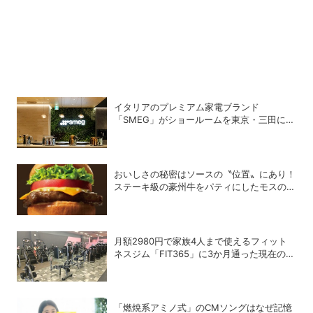
イタリアのプレミアム家電ブランド
「SMEG」がショールームを東京・三田にオ
ープン
おいしさの秘密はソースの〝位置〟にあり！
ステーキ級の豪州牛をパティにしたモスの
「ブラックアンガスバーガー」は今すぐ食べ
るべし!!
月額2980円で家族4人まで使えるフィット
ネスジム「FIT365」に3か月通った現在のリ
アルな感想
「燃焼系アミノ式」のCMソングはなぜ記憶