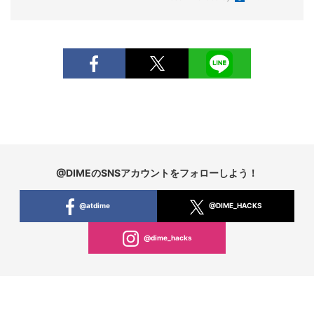
@DIMEのSNSアカウントをフォローしよう！
@atdime
@DIME_HACKS
@dime_hacks