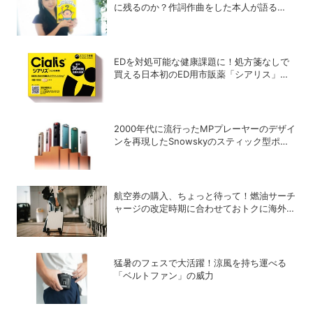
に残るのか？作詞作曲をした本人が語る
「歌」の強さと、新たなキャラクターIPプロ
ジェクト
EDを対処可能な健康課題に！処方箋なしで
買える日本初のED用市販薬「シアリス」が
登場
2000年代に流行ったMPプレーヤーのデザイ
ンを再現したSnowskyのスティック型ポー
タブルオーディオプレーヤー「ECHO
NANO」
航空券の購入、ちょっと待って！燃油サーチ
ャージの改定時期に合わせておトクに海外航
空券を買う方法
猛暑のフェスで大活躍！涼風を持ち運べる
「ベルトファン」の威力