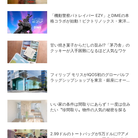
「機動警察パトレイバー EZY」とDIMEの本
格コラボが始動！ビクトリノックス・東洋ス
チール・WILDTHINGS・空調服®との限定ア
イテムついに公開
甘い焼き菓子からだしの旨み!?「茅乃舎」の
クッキーが入手困難になるほど人気なワケ
フィリップ モリスがIQOS初のグローバルフ
ラッグシップショップを東京・銀座にオープ
ン
いい家の条件は間取りにあらず！一度は住み
たい〝珍間取り〟物件の人気の秘密を探る
2.99ドルのトートバッグが5万ドルに!?アメ