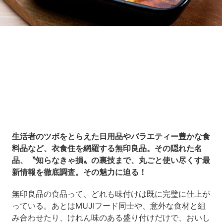
Loaded
:
10.51%
/
Unmute
生活者のツボをとらえた日用品やバラエティー豊かな食
料品など、衣食住を網羅する無印良品。その隠れた名
品、〝知らなきゃ損〟の裏技まで、丸ごと使い尽くす最
新情報を徹底調査。その魅力に迫る！
無印良品の食品って、どれも味付けは既に完璧に仕上が
っている。あとはMUJIフード同士や、意外な食材と組
み合わせたり、けれん味のある盛り付けだけで、おいし