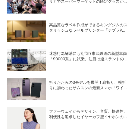
リカでスーパーマーケットの限定グッズが争
奪戦に
高品質なラベル作成ができるキングジムのス
タリッシュなラベルプリンター「テプラPRO
“MARK” SR-MK2」
迷惑行為解消にも期待!?東武鉄道の新型車両
「90000系」に試乗、注目は逆スラントの
デザイン！
折りたたみの3モデルを展開！縦折り、横折
りに加わったサムスンの最新スマホ「ワイド
モデル」の特徴
ファーウェイからデザイン、音質、快適性、
利便性を追求したイヤーカフ型イヤホンのフ
ラッグシップモデル「HUAWEI FreeClip 2
S」が登場