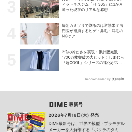
ィットネスジム「FIT365」に3か月
通った現在のリアルな感想
毎朝カミソリで剃るのは逆効果!? 専
門医が指摘するヒゲ・鼻毛・耳毛の
NGケア
2倍の冷たさを実現！累計販売数
1700万枚突破の大ヒット！しまむら
『超COOL』シリーズの進化がスゴ
い！【PR】
Recommended by
最新号
2026年7月16日(木) 発売
DIME最新号は、世界の模型・プラモデル
メーカーを大解剖する「ボクラのタミ