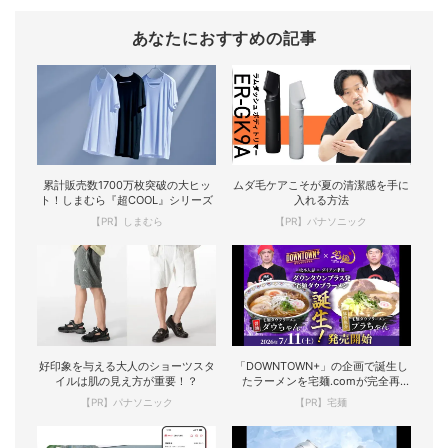
あなたにおすすめの記事
累計販売数1700万枚突破の大ヒッ
ムダ毛ケアこそが夏の清潔感を手に
ト！しまむら『超COOL』シリーズ
入れる方法
【PR】しまむら
【PR】パナソニック
好印象を与える大人のショーツスタ
「DOWNTOWN+」の企画で誕生し
イルは肌の見え方が重要！？
たラーメンを宅麺.comが完全再
現！
【PR】パナソニック
【PR】宅麺