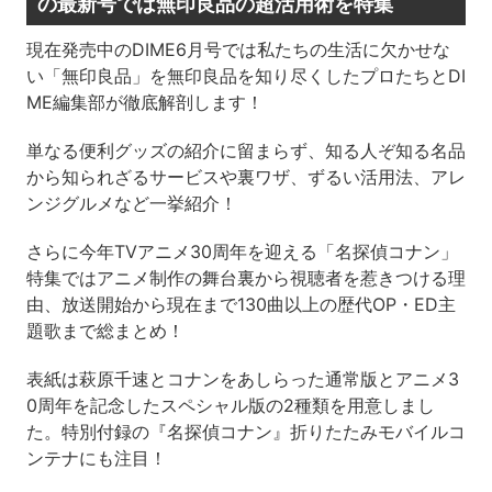
の最新号では無印良品の超活用術を特集
現在発売中のDIME6月号では私たちの生活に欠かせな
い「無印良品」を無印良品を知り尽くしたプロたちとDI
ME編集部が徹底解剖します！
単なる便利グッズの紹介に留まらず、知る人ぞ知る名品
から知られざるサービスや裏ワザ、ずるい活用法、アレ
ンジグルメなど一挙紹介！
さらに今年TVアニメ30周年を迎える「名探偵コナン」
特集ではアニメ制作の舞台裏から視聴者を惹きつける理
由、放送開始から現在まで130曲以上の歴代OP・ED主
題歌まで総まとめ！
表紙は萩原千速とコナンをあしらった通常版とアニメ3
0周年を記念したスペシャル版の2種類を用意しまし
た。特別付録の『名探偵コナン』折りたたみモバイルコ
ンテナにも注目！