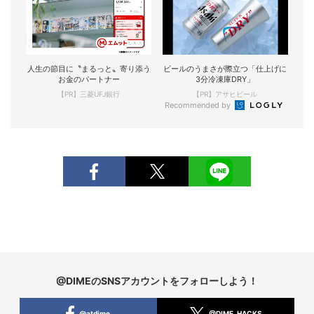
人生の節目に〝まるっと〟寄り添う
ビールのうまさが際立つ「仕上げに
お金のパートナー
3分冷凍庫DRY」
【PR】三菱UFJ銀行
【PR】アサヒビール
Recommended by
@DIMEのSNSアカウントをフォローしよう！
@atdime
@DIME_HACKS