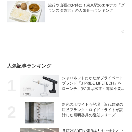
旅行や出張のお伴に！東京駅のエキナカ「グ
ランスタ東京」の人気弁当ランキング
Rec
人気記事ランキング
ジャパネットたかたがプライベート
ブランド「J PRIDE LIFETECH」を
ローンチ、第1弾は水道・電源不要
の充電式高圧洗浄機
新色のホワイトも登場！近代建築の
巨匠フランク・ロイド・ライトが設
計した照明器具の復刻シリーズ
「TALIESIN」
月額2980円で家族4人まで使えるフ