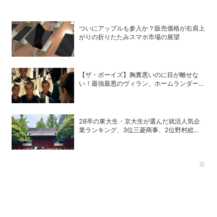
ついにアップルも参入か？販売価格が右肩上
がりの折りたたみスマホ市場の展望
【ザ・ボーイズ】胸糞悪いのに目が離せな
い！最強最悪のヴィラン、ホームランダーの
歪んだ魅力について語らせて！
28卒の東大生・京大生が選んだ就活人気企
業ランキング、3位三菱商事、2位野村総合
研究所、1位は？
Rec