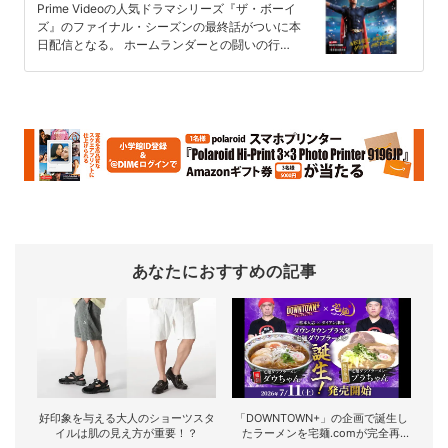
式Tシャツ付きDIMEスペシャル増
Prime Videoの人気ドラマシリーズ『ザ・ボーイ
ズ』のファイナル・シーズンの最終話がついに本
刊、7月1日に発売
日配信となる。 ホームランダーとの闘いの行方
に世界が注目する中…
あなたにおすすめの記事
好印象を与える大人のショーツスタ
「DOWNTOWN+」の企画で誕生し
イルは肌の見え方が重要！？
たラーメンを宅麺.comが完全再