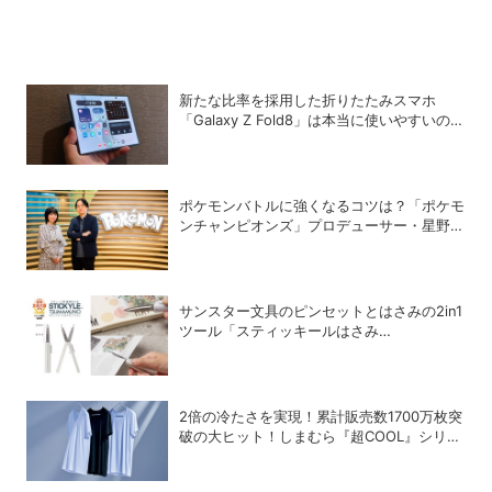
新たな比率を採用した折りたたみスマホ
「Galaxy Z Fold8」は本当に使いやすいの
か？
ポケモンバトルに強くなるコツは？「ポケモ
ンチャンピオンズ」プロデューサー・星野正
昭と女流棋士・香川愛生の特別対談が実現！
サンスター文具のピンセットとはさみの2in1
ツール「スティッキールはさみ
TSUMAMUNO」が第35回 日本文具大賞の
トレンド部門優秀賞を受賞
2倍の冷たさを実現！累計販売数1700万枚突
破の大ヒット！しまむら『超COOL』シリー
ズの進化がスゴい！【PR】