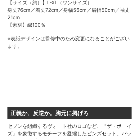
【サイズ（約）】L-XL（ワンサイズ）
身丈76cm／着丈72cm／身幅56cm／肩幅50cm／袖丈
21cm
【素材】綿100％
※表紙デザインは監修中のため変更になることがござい
ます。
正義か、反逆か。胸元に掲げろ
セブンを組織するヴォート社のロゴなど、『ザ・ボーイ
ズ』を象徴するモチーフを凝縮したピンズセット。バッ