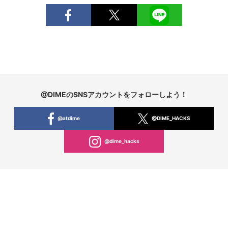
@DIMEのSNSアカウントをフォローしよう！
@atdime
@DIME_HACKS
@dime_hacks