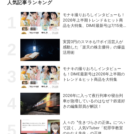
人気記事ランキング
モナキ撮りおろしインタビューも！
2026年上半期トレンド＆ヒット商
品を大特集、DIME最新号は7/15発
売！
実質0円のスマホも!?ポイ活芸人が
感動した「楽天の株主優待」の爆益
活用術
モナキの撮りおろしインタビュー
も！DIME最新号は2026年上半期の
トレンド＆ヒット商品を大特集
2026年に入って夜行列車や寝台列
車が急増しているのはなぜ？鉄道好
きの編集部員が解説！
人々の〝生きづらさの正体〟につい
て説く、人気VTuber「犯罪学教室
のかなえ先生」の正体