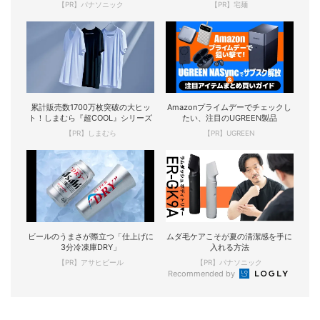
現！
【PR】パナソニック
【PR】宅麺
累計販売数1700万枚突破の大ヒッ
Amazonプライムデーでチェックし
ト！しまむら『超COOL』シリーズ
たい、注目のUGREEN製品
【PR】しまむら
【PR】UGREEN
ビールのうまさが際立つ「仕上げに
ムダ毛ケアこそが夏の清潔感を手に
3分冷凍庫DRY」
入れる方法
【PR】アサヒビール
【PR】パナソニック
Recommended by