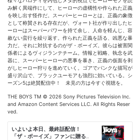
様々なパロディを内包しメタ的視点でヒーローモノを読
み解く異端作にして、ヒーローの虚構性や作られた正義
を映し出す怪作だ。スーパーヒーローとは、正義の象徴
として称賛される存在だが、ヴォート社が作り出したヒ
ーローはスーパーパワーを持て余し、人命を軽んじ、容
赦ない蛮行を繰り返す。作られた正義を語る、凶悪な暴
力だ。それに対抗するのがザ・ボーイズ。彼らは被害関
係者によるヴィジランテチーム。情報と戦略、執念を武
器に、スーパーヒーローの悪事を暴き、正義の仮面を剥
がしヒーロー狩りを進めていく。ゴアでパンクな描写が
盛り沢山で、ブラックユーモアも強烈に効いている。シ
ーズン5は絶賛配信中！ 未見の方は今すぐ視聴を。
THE BOYS TM © 2026 Sony Pictures Television Inc.
and Amazon Content Services LLC. All Rights Reser
ved.
いよいよ本日、最終話配信！
「ザ・ボーイズ」ファンに贈る公