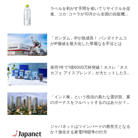
ラベルを剥がす手間を省いてリサイクルを促
進、コカ･コーラが10月から全国の自販機で
「い･ろ･は･す 天然水 ラベルレス」を発売
「ガンダム」IPが急成長！ バンダイナムコ
がIP価値を最大化した華麗なる手法とは
発売1年で1億6000万杯突破！ネスレ「ネス
カフェ アイスブレンド」が大ヒットした3つ
の理由
「インド株」という投信の新たな選択肢、夏
のボーナスをフルベットするのはありか？な
しか？
ジャパネットはツインバードの救世主となる
か？激化する家電PB競争の行方