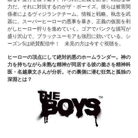
力だ。それに対抗するのがザ・ボーイズ。彼らは被害関
係者によるヴィジランテチーム。情報と戦略、執念を武
器に、スーパーヒーローの悪事を暴き、正義の仮面を剥
がしヒーロー狩りを進めていく。ゴアでパンクな描写が
盛り沢山で、ブラックユーモアも強烈に効いている。シ
ーズン5は絶賛配信中！ 未見の方は今すぐ視聴を。
ヒーローの頂点にして絶対的悪のホームランダー。神の
力を持ちながら未熟な精神が同居する彼の脆さを精神科
医・名越康文さんが分析。その裏側に潜む狂気と孤独の
深淵とは？