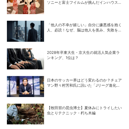
ソニーと富士フイルムが挑んだインハウスデ
ザインの可能性
「他人の不幸が嬉しい」自分に嫌悪感を抱く
人、必読！なぜ、脳は他人を羨み、失敗を喜
ぶのか？
2028年卒東大生・京大生の就活人気企業ラ
ンキング、1位は？
日本のサッカー界はどう変わるのか？チェア
マン野々村芳和氏に訊いた「Jリーグ進化の
シナリオ」
【牧田習の昆虫博士】夏休みにトライしたい
虫とりテクニック・朽ち木編