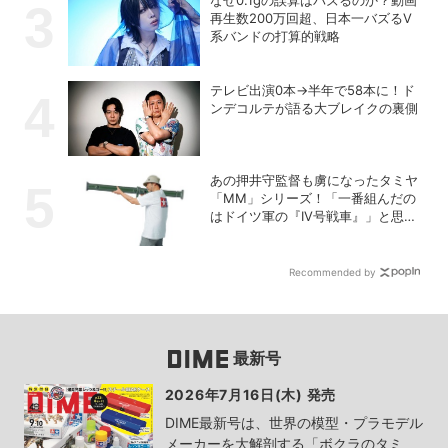
なぜ0.1gの誤算はバズるのか？動画
再生数200万回超、日本一バズるV
系バンドの打算的戦略
テレビ出演0本→半年で58本に！ド
ンデコルテが語る大ブレイクの裏側
あの押井守監督も虜になったタミヤ
「MM」シリーズ！「一番組んだの
はドイツ軍の『IV号戦車』」と思い
出を語る
Recommended by
最新号
2026年7月16日(木) 発売
DIME最新号は、世界の模型・プラモデル
メーカーを大解剖する「ボクラのタミ