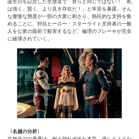
誕生日を記念した生放送で「君らと同じではない！ 私
は強く、賢く、より良き存在だ！」と本音を暴露。そん
な傲慢な態度が一部の大衆に刺さり、熱狂的な支持を集
めることに。対抗ヒーロー・スターライト支持者の一般
人を公衆の面前で殺害するなど、倫理のブレーキが完全
に破壊されていく。
〈名越の分析〉
生放送での暴露は、耐え切れず出た本音。逆らうような