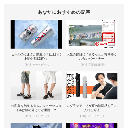
あなたにおすすめの記事
ビールのうまさが際立つ「仕上げに
人生の節目に〝まるっと〟寄り添う
3分冷凍庫DRY」
お金のパートナー
【PR】アサヒビール
【PR】三菱UFJ銀行
好印象を与える大人のショーツスタ
ムダ毛ケアこそが夏の清潔感を手に
イルは肌の見え方が重要！？
入れる方法
【PR】パナソニック
【PR】パナソニック