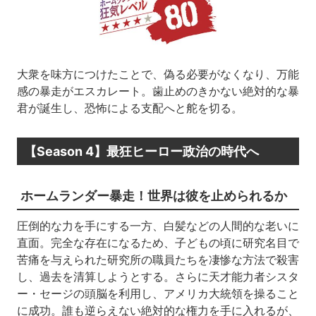
大衆を味方につけたことで、偽る必要がなくなり、万能
感の暴走がエスカレート。歯止めのきかない絶対的な暴
君が誕生し、恐怖による支配へと舵を切る。
【Season 4】最狂ヒーロー政治の時代へ
ホームランダー暴走！世界は彼を止められるか
圧倒的な力を手にする一方、白髪などの人間的な老いに
直面。完全な存在になるため、子どもの頃に研究名目で
苦痛を与えられた研究所の職員たちを凄惨な方法で殺害
し、過去を清算しようとする。さらに天才能力者シスタ
ー・セージの頭脳を利用し、アメリカ大統領を操ること
に成功。誰も逆らえない絶対的な権力を手に入れるが、