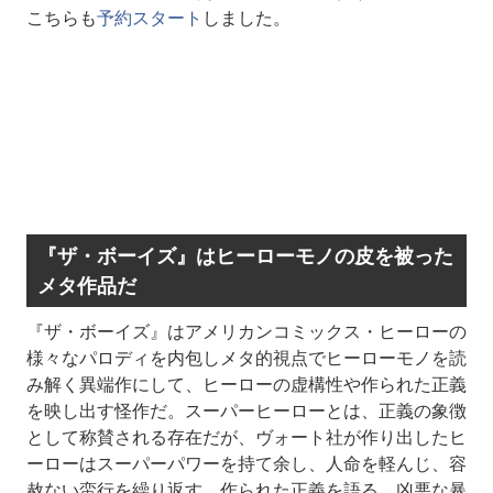
こちらも
予約スタート
しました。
『ザ・ボーイズ』はヒーローモノの皮を被った
メタ作品だ
『ザ・ボーイズ』はアメリカンコミックス・ヒーローの
様々なパロディを内包しメタ的視点でヒーローモノを読
み解く異端作にして、ヒーローの虚構性や作られた正義
を映し出す怪作だ。スーパーヒーローとは、正義の象徴
として称賛される存在だが、ヴォート社が作り出したヒ
ーローはスーパーパワーを持て余し、人命を軽んじ、容
赦ない蛮行を繰り返す。作られた正義を語る、凶悪な暴