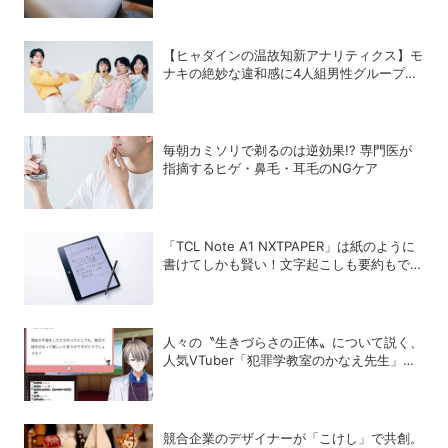
【ヒャダインの温故知新アナリティクス】モ
ナキの絶妙な違和感に4人組男性グループの
歴史を振り返る
毎朝カミソリで剃るのは逆効果!? 専門医が
指摘するヒゲ・鼻毛・耳毛のNGケア
「TCL Note A1 NXTPAPER」は紙のように
書けてしかも賢い！文字起こしも要約もでき
るAIタブレットを試してみた
人々の〝生きづらさの正体〟について説く、
人気VTuber「犯罪学教室のかなえ先生」の
正体
競合企業のデザイナーが「こけし」で共創。