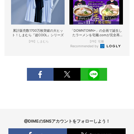
累計販売数1700万枚突破の大ヒッ
「DOWNTOWN+」の企画で誕生し
ト！しまむら『超COOL』シリーズ
たラーメンを宅麺.comが完全再
現！
【PR】しまむら
【PR】宅麺
Recommended by
@DIMEのSNSアカウントをフォローしよう！