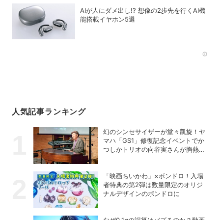
AIが人にダメ出し!? 想像の2歩先を行くAI機
能搭載イヤホン5選
Rec
人気記事ランキング
幻のシンセサイザーが堂々凱旋！ヤ
マハ「GS1」修復記念イベントでか
つしかトリオの向谷実さんが胸熱ト
ーク
「映画ちいかわ」×ボンドロ！入場
者特典の第2弾は数量限定のオリジ
ナルデザインのボンドロに