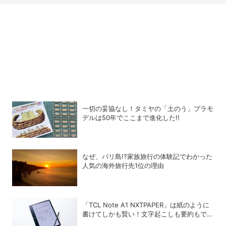
一切の妥協なし！タミヤの「土のう」プラモ
デルは50年でここまで進化した!!
なぜ、バリ島!?家族旅行の体験記でわかった
人気の海外旅行先1位の理由
「TCL Note A1 NXTPAPER」は紙のように
書けてしかも賢い！文字起こしも要約もでき
るAIタブレットを試してみた