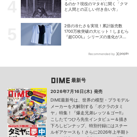
るのか？現役のマタギに聞く「クマ
と人間との正しい付き合い方」
2倍の冷たさを実現！累計販売数
1700万枚突破の大ヒット！しまむら
『超COOL』シリーズの進化がスゴ
い！【PR】
Recommended by
最新号
2026年7月16日(木) 発売
DIME最新号は、世界の模型・プラモデル
メーカーを大解剖する「ボクラのタミ
ヤ」特集！『爆走兄弟レッツ＆ゴー!!』
こしたてつひろ先生インタビュー＆描き
下ろしピンナップ、特別付録にはスチー
ルギアケースも！さらに2026年上半期ト