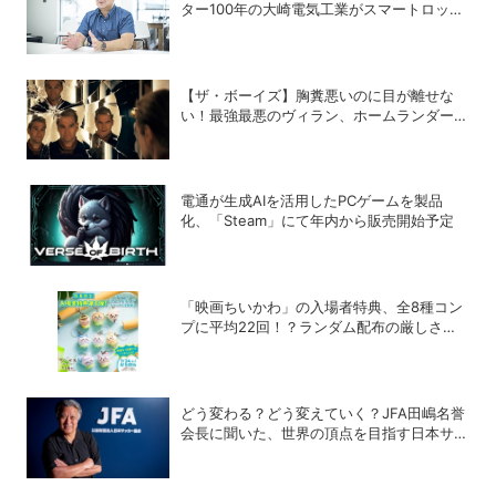
ター100年の大崎電気工業がスマートロック
「OPELO II」で目指すスマートシティと
は？
【ザ・ボーイズ】胸糞悪いのに目が離せな
い！最強最悪のヴィラン、ホームランダーの
歪んだ魅力について語らせて！
電通が生成AIを活用したPCゲームを製品
化、「Steam」にて年内から販売開始予定
「映画ちいかわ」の入場者特典、全8種コン
プに平均22回！？ランダム配布の厳しさに
SNSでも悲鳴
どう変わる？どう変えていく？JFA田嶋名誉
会長に聞いた、世界の頂点を目指す日本サッ
カーの成長戦略