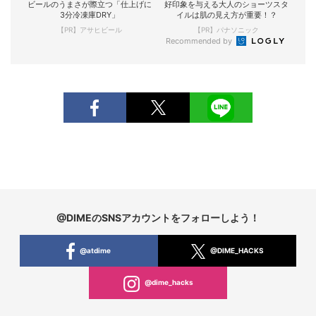
ビールのうまさが際立つ「仕上げに
好印象を与える大人のショーツスタ
3分冷凍庫DRY」
イルは肌の見え方が重要！？
【PR】アサヒビール
【PR】パナソニック
Recommended by
@DIMEのSNSアカウントをフォローしよう！
@atdime
@DIME_HACKS
@dime_hacks