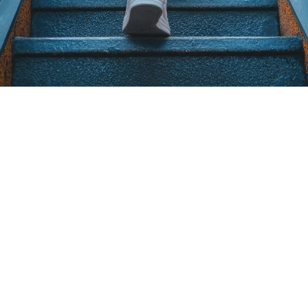
Loaded
:
10.83%
/
Unmute