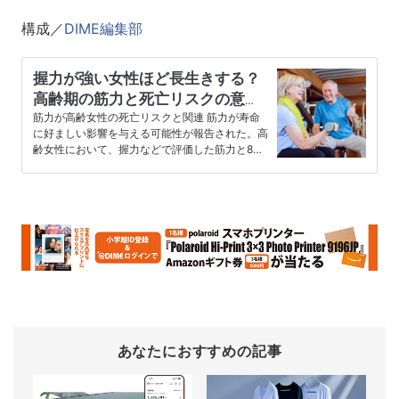
構成／
DIME編集部
握力が強い女性ほど長生きする？
高齢期の筋力と死亡リスクの意外
な関係
筋力が高齢女性の死亡リスクと関連 筋力が寿命
に好ましい影響を与える可能性が報告された。高
齢女性において、握力などで評価した筋力と8年
間の追跡期間中の死亡リスクと…
あなたにおすすめの記事