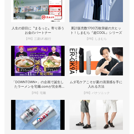
人生の節目に〝まるっと〟寄り添う
累計販売数1700万枚突破の大ヒッ
お金のパートナー
ト！しまむら『超COOL』シリーズ
【PR】三菱UFJ銀行
【PR】しまむら
「DOWNTOWN+」の企画で誕生し
ムダ毛ケアこそが夏の清潔感を手に
たラーメンを宅麺.comが完全再
入れる方法
現！
【PR】宅麺
【PR】パナソニック