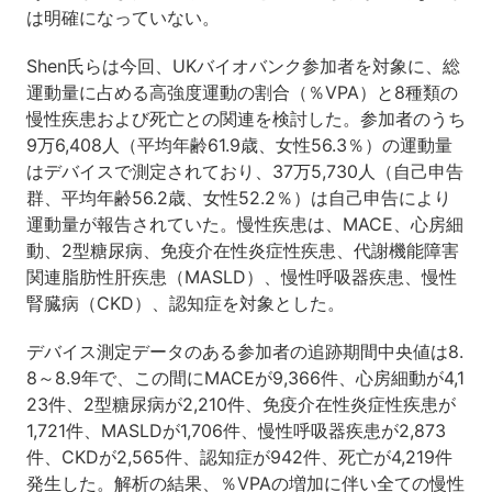
は明確になっていない。
Shen氏らは今回、UKバイオバンク参加者を対象に、総
運動量に占める高強度運動の割合（％VPA）と8種類の
慢性疾患および死亡との関連を検討した。参加者のうち
9万6,408人（平均年齢61.9歳、女性56.3％）の運動量
はデバイスで測定されており、37万5,730人（自己申告
群、平均年齢56.2歳、女性52.2％）は自己申告により
運動量が報告されていた。慢性疾患は、MACE、心房細
動、2型糖尿病、免疫介在性炎症性疾患、代謝機能障害
関連脂肪性肝疾患（MASLD）、慢性呼吸器疾患、慢性
腎臓病（CKD）、認知症を対象とした。
デバイス測定データのある参加者の追跡期間中央値は8.
8～8.9年で、この間にMACEが9,366件、心房細動が4,1
23件、2型糖尿病が2,210件、免疫介在性炎症性疾患が
1,721件、MASLDが1,706件、慢性呼吸器疾患が2,873
件、CKDが2,565件、認知症が942件、死亡が4,219件
発生した。解析の結果、％VPAの増加に伴い全ての慢性