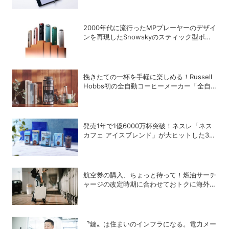
2000年代に流行ったMPプレーヤーのデザイ
ンを再現したSnowskyのスティック型ポー
タブルオーディオプレーヤー「ECHO
NANO」
挽きたての一杯を手軽に楽しめる！Russell
Hobbs初の全自動コーヒーメーカー「全自
動カフェドリップ」が登場
発売1年で1億6000万杯突破！ネスレ「ネス
カフェ アイスブレンド」が大ヒットした3つ
の理由
航空券の購入、ちょっと待って！燃油サーチ
ャージの改定時期に合わせておトクに海外航
空券を買う方法
〝鍵〟は住まいのインフラになる。電力メー