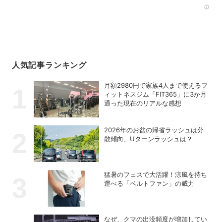
Rec
人気記事ランキング
月額2980円で家族4人まで使えるフ
ィットネスジム「FIT365」に3か月
通った現在のリアルな感想
2026年のお盆の帰省ラッシュは分
散傾向、Uターンラッシュは？
猛暑のフェスで大活躍！涼風を持ち
運べる「ベルトファン」の威力
なぜ、クマの出没頻度が増加してい