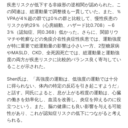
疾患リスクが低下する非線形の逆相関が認められた。こ
の関連は、総運動量で調整後も一貫していた。また、％
VPAが4％超の群では0％の群と比較して、慢性疾患の
リスクが約29％（心房細動、ハザード比0.708）～6
3％（認知症、同0.368）低かった。さらに、関節リウ
マチや乾癬などの免疫介在性炎症性疾患では、運動強度
が特に重要で総運動量の影響は小さい一方、2型糖尿病
やMASLD、CKD、全死因死亡では、総運動量と運動強
度の両方が疾患リスクに比較的バランス良く寄与してい
ることが示された。
Shen氏は、「高強度の運動は、低強度の運動では十分
に得られない、体内の特定の反応を引き起こすようだ」
と話す。同氏によると、息が上がる程度の運動は、心臓
の働きを効率化し、血流を改善し、炎症を抑えるのに役
立つという。また、脳の健康にも良い影響を与える可能
性があり、これが認知症リスクの低下につながると考え
られる。