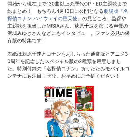
開始から現在まで130曲以上の歴代OP・ED主題歌まで
総まとめ！ もちろん4月10日に公開となる
劇場版『名
探偵コナン ハイウェイの堕天使』
の見どころ、監督や
主題歌を担当したMISIAさん、荻原千速を演じる声優の
沢城みゆきさんなどにもインタビュー。ファン必見の保
存版の特集です！
表紙は萩原千速とコナンをあしらった通常版とアニメ3
0周年を記念したスペシャル版の2種類を用意しまし
た。特別付録の『名探偵コナン』折りたたみモバイルコ
ンテナにも注目！ぜひ、お早めにご予約ください！