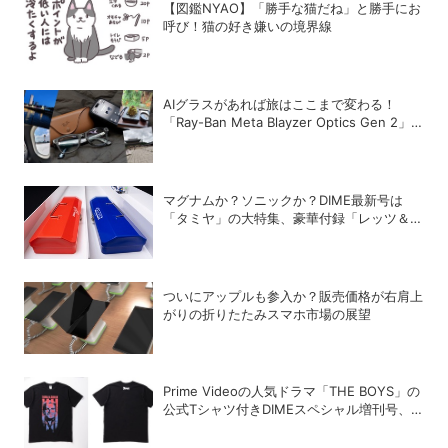
【図鑑NYAO】「勝手な猫だね」と勝手にお
呼び！猫の好き嫌いの境界線
AIグラスがあれば旅はここまで変わる！
「Ray-Ban Meta Blayzer Optics Gen 2」
を韓国でレビュー
マグナムか？ソニックか？DIME最新号は
「タミヤ」の大特集、豪華付録「レッツ＆ゴ
ー!!」スチールギアケース付き！
ついにアップルも参入か？販売価格が右肩上
がりの折りたたみスマホ市場の展望
Prime Videoの人気ドラマ「THE BOYS」の
公式Tシャツ付きDIMEスペシャル増刊号、
絶賛発売中！