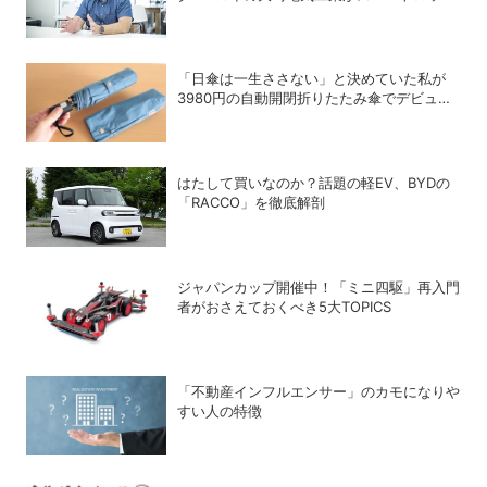
「OPELO II」で目指すスマートシティと
は？
「日傘は一生ささない」と決めていた私が
3980円の自動開閉折りたたみ傘でデビュー
を決めた理由
はたして買いなのか？話題の軽EV、BYDの
「RACCO」を徹底解剖
ジャパンカップ開催中！「ミニ四駆」再入門
者がおさえておくべき5大TOPICS
「不動産インフルエンサー」のカモになりや
すい人の特徴