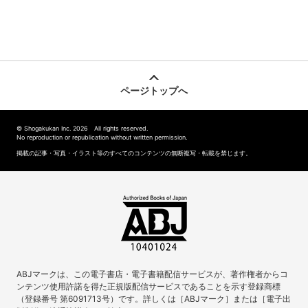
ページトップへ
© Shogakukan Inc. 2026 All rights reserved.
No reproduction or republication without written permission.
掲載の記事・写真・イラスト等のすべてのコンテンツの無断複写・転載を禁じます。
ABJマークは、この電子書店・電子書籍配信サービスが、著作権者からコ
ンテンツ使用許諾を得た正規版配信サービスであることを示す登録商標
（登録番号 第6091713号）です。詳しくは［ABJマーク］または［電子出