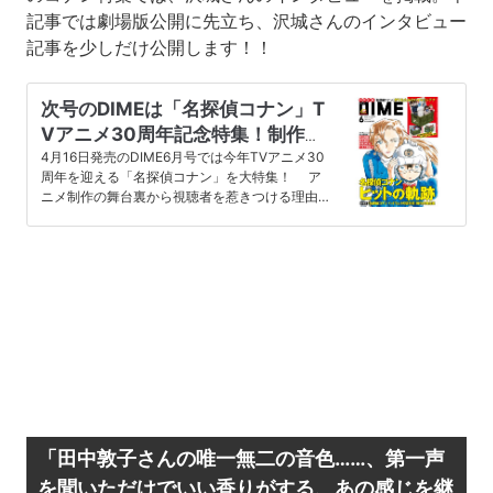
記事では劇場版公開に先立ち、沢城さんのインタビュー
記事を少しだけ公開します！！
次号のDIMEは「名探偵コナン」T
Vアニメ30周年記念特集！制作の
舞台裏、130曲以上の主題歌を総
4月16日発売のDIME6月号では今年TVアニメ30
周年を迎える「名探偵コナン」を大特集！ ア
まとめ、4月16日発売
ニメ制作の舞台裏から視聴者を惹きつける理由、
放送開始から現在まで…
「田中敦子さんの唯一無二の音色……、第一声
を聞いただけでいい香りがする、あの感じを継