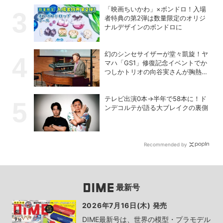
「映画ちいかわ」×ボンドロ！入場
者特典の第2弾は数量限定のオリジ
ナルデザインのボンドロに
幻のシンセサイザーが堂々凱旋！ヤ
マハ「GS1」修復記念イベントでか
つしかトリオの向谷実さんが胸熱ト
ーク
テレビ出演0本→半年で58本に！ド
ンデコルテが語る大ブレイクの裏側
Recommended by
最新号
2026年7月16日(木) 発売
DIME最新号は、世界の模型・プラモデル