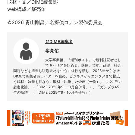
取材・文／DIME編集部
web構成／峯亮佑
©2026 青山剛昌／名探偵コナン製作委員会
＠DIME編集者
峯亮佑
大学卒業後、『週刊ポスト』で週刊誌記者とし
てキャリアを始める。医療、芸能、政治、社会
問題などを担当し現場取材を中心に経験を積む。2023年からは＠
DIMEで編集者兼ライターを務め、ビジネスからエンタメまで幅広
く取材・執筆を行なう。取材・執筆した企画（一例）／「ポケモン
超進化論」（「DIME 2023年9・10月合併号」）、「ガンプラ45
年の軌跡」（「DIME 2025年9・10月合併号」）