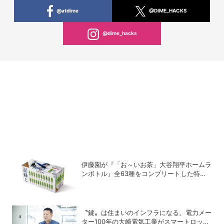
@atdime
@DIME_HACKS
@dime_hacks
伊藤園が『「お～いお茶」大谷翔平ホームラ
ンボトル』全63種をコンプリートした特別
ボックスを数量限定で販売
〝鍵〟は住まいのインフラになる。電力メー
ター100年の大崎電気工業がスマートロック