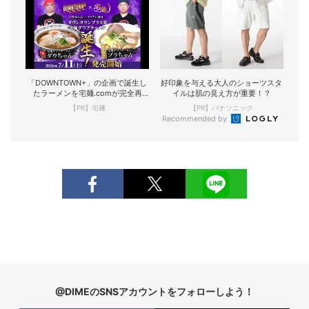
「DOWNTOWN+」の企画で誕生し
好印象を与える大人のショーツスタ
たラーメンを宅麺.comが完全再
イルは肌の見え方が重要！？
現！
【PR】宅麺
【PR】パナソニック
Recommended by
@DIMEのSNSアカウントをフォローしよう！