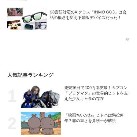
98言語対応のAIグラス「INMO GO3」は会
話の概念を変える翻訳デバイスだった！
Rec
人気記事ランキング
発売16日で200万本突破！カプコン
「プラグマタ」の世界的ヒットを支
えた少女キャラの存在
「映画ちいかわ」ヒトハは懲役何
年？罪の重さを弁護士が解説