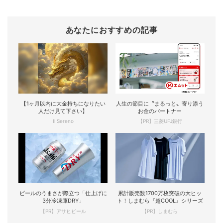
あなたにおすすめの記事
【1ヶ月以内に大金持ちになりたい
人生の節目に〝まるっと〟寄り添う
人だけ見て下さい】
お金のパートナー
Il Sereno
【PR】三菱UFJ銀行
ビールのうまさが際立つ「仕上げに
累計販売数1700万枚突破の大ヒッ
3分冷凍庫DRY」
ト！しまむら『超COOL』シリーズ
【PR】アサヒビール
【PR】しまむら