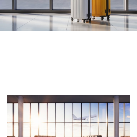
Loaded
:
10.51%
/
Unmute