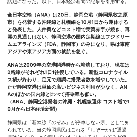
話題になった。以下、日本経済新聞の記事を引用する。
全日本空輸（ANA）は20日、静岡空港（静岡県牧之原
市）を発着する沖縄線と札幌線を10月1日から運休する
と発表した。人件費などコスト増で実質赤字が続き、再
開の見通しはない。静岡空港の国内定期線はフジドリー
ムエアラインズ（FDA、静岡市）のみになり、県は東南
アジアや東アジア方面の就航を急ぐ。
ANAは2009年の空港開港時から就航しており、現在は
2路線がそれぞれ1日1往復している。新型コロナウイル
ス禍が終わり、足元で順調に搭乗者数を増やしていた。
ただ静岡空港は単価の高いビジネス利用が少なく、AN
Aのほかの国内線と比べて搭乗率も低い。
（ANA、静岡空港発着の沖縄・札幌線運休 コスト増で1
0月から日本経済新聞）
静岡県は「新幹線『のぞみ』が停車しない県」として知
られている。当の静岡県民はこれを「しぞーかは“通過
県”だもんで」と自嘲していたりもするが、のぞみが停