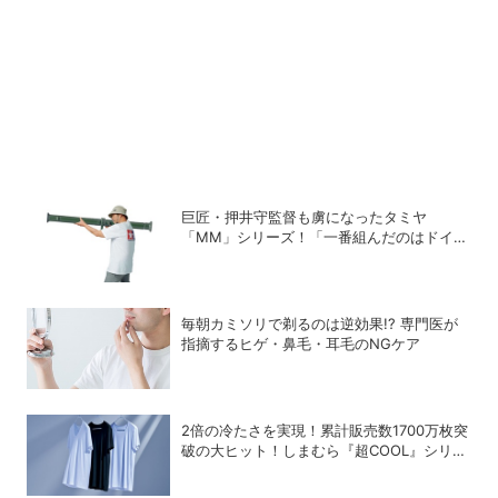
巨匠・押井守監督も虜になったタミヤ
「MM」シリーズ！「一番組んだのはドイツ
軍の『IV号戦車』」と思い出をDIME最新号
で語る
毎朝カミソリで剃るのは逆効果!? 専門医が
指摘するヒゲ・鼻毛・耳毛のNGケア
2倍の冷たさを実現！累計販売数1700万枚突
破の大ヒット！しまむら『超COOL』シリー
ズの進化がスゴい！【PR】