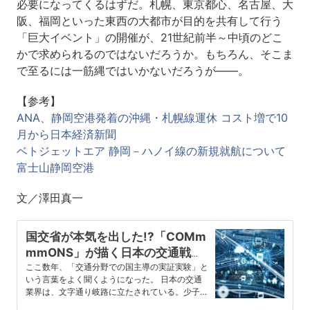
必要になってくるはずだ。札幌、東京都心、名古屋、大
阪、福岡といった東西の大都市が目的を共有して行う
「巨大イベント」の開催が、21世紀前半～中頃のどこ
かで求められるのではないだろうか。もちろん、そこま
で至るには一筋縄ではいかないだろうが――。
【参考】
ANA、静岡空港発着の沖縄・札幌線運休 コスト増で10
月から日本経済新聞
ベトジェットエア 静岡－ハノイ線の新規就航について
富士山静岡空港
文／澤田真一
国交省が本気を出した!?「COMm
mmONS」が描く日本の交通戦略
がヤバいほど進んでいた
ここ数年、「交通分野での国主導の実証実験」と
いう言葉をよく聞くようになった。 日本の交通
業界は、文字通り岐路に立たされている。少子高
齢化に起因するタクシー及び路…