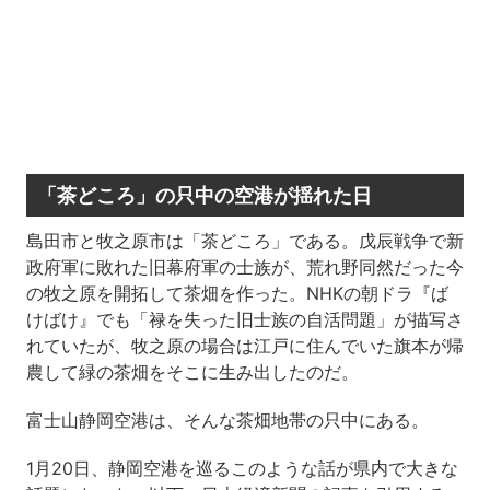
「茶どころ」の只中の空港が揺れた日
島田市と牧之原市は「茶どころ」である。戊辰戦争で新
政府軍に敗れた旧幕府軍の士族が、荒れ野同然だった今
の牧之原を開拓して茶畑を作った。NHKの朝ドラ『ば
けばけ』でも「禄を失った旧士族の自活問題」が描写さ
れていたが、牧之原の場合は江戸に住んでいた旗本が帰
農して緑の茶畑をそこに生み出したのだ。
富士山静岡空港は、そんな茶畑地帯の只中にある。
1月20日、静岡空港を巡るこのような話が県内で大きな