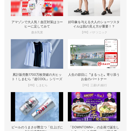
アマゾンで大人気！血圧対策はコー
好印象を与える大人のショーツスタ
ヒーに足してみて
イルは肌の見え方が重要！？
森永乳業
【PR】パナソニック
累計販売数1700万枚突破の大ヒッ
人生の節目に〝まるっと〟寄り添う
ト！しまむら『超COOL』シリーズ
お金のパートナー
【PR】しまむら
【PR】三菱UFJ銀行
ビールのうまさが際立つ「仕上げに
「DOWNTOWN+」の企画で誕生し