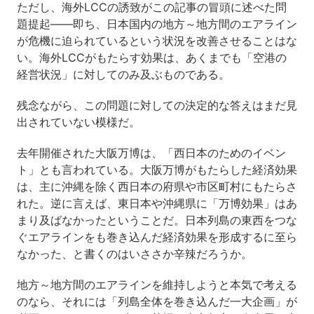
ただし、海外LCCの誘致がこの記事の冒頭に述べた問
題提起―—即ち、日本国内の地方～地方間のエアライン
が危機に迫られているという状況を改善させることはな
い。海外LCCがもたらす効果は、あくまでも「空港の
経営状況」に対してのみ及ぶものである。
残念ながら、この問題に対しての決定的な答えはまだ見
出されていない模様だ。
去年開催された大阪万博は、「西日本のためのイベン
ト」とも言われている。大阪万博がもたらした経済効果
は、主に沖縄を除く西日本の府県や市区町村にもたらさ
れた。逆に言えば、東日本や沖縄県に「万博効果」はあ
まり及ばなかったということだ。日本列島の東西をつな
ぐエアラインをも巻き込んだ経済効果を形成するに至ら
なかった、と書くのはいささか辛辣だろうか。
地方～地方間のエアラインを維持しようと本気で考える
のなら、それには「列島全体を巻き込んだ一大企画」が