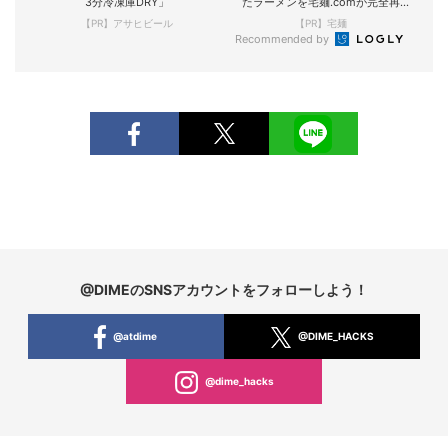
3分冷凍庫DRY」
たラーメンを宅麺.comが完全再
現！
【PR】アサヒビール
【PR】宅麺
Recommended by
@DIMEのSNSアカウントをフォローしよう！
@atdime
@DIME_HACKS
@dime_hacks