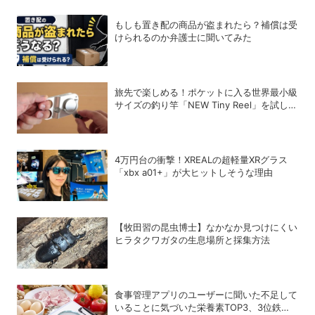
もしも置き配の商品が盗まれたら？補償は受
けられるのか弁護士に聞いてみた
旅先で楽しめる！ポケットに入る世界最小級
サイズの釣り竿「NEW Tiny Reel」を試して
みた
4万円台の衝撃！XREALの超軽量XRグラス
「xbx a01+」が大ヒットしそうな理由
【牧田習の昆虫博士】なかなか見つけにくい
ヒラタクワガタの生息場所と採集方法
食事管理アプリのユーザーに聞いた不足して
いることに気づいた栄養素TOP3、3位鉄、2