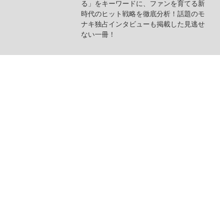
る」をキーワードに、ファンを育てる新
時代のヒット戦略を徹底分析！話題のモ
ナキ独占インタビューも掲載した見逃せ
ない一冊！