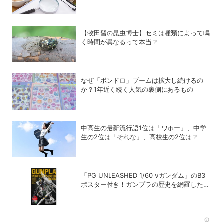
位カルシウム、1位は？
【牧田習の昆虫博士】セミは種類によって鳴
く時間が異なるって本当？
なぜ「ボンドロ」ブームは拡大し続けるの
か？1年近く続く人気の裏側にあるもの
中高生の最新流行語1位は「ワホー」、中学
生の2位は「それな」、高校生の2位は？
「PG UNLEASHED 1/60 νガンダム」のB3
ポスター付き！ガンプラの歴史を網羅した超
保存版「GUNPLA PERFECT MASTER
BOOK」発売中
Rec