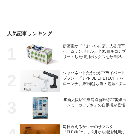
人気記事ランキング
伊藤園が『「お～いお茶」大谷翔平
ホームランボトル』全63種をコンプ
リートした特別ボックスを数量限定
で販売
ジャパネットたかたがプライベート
ブランド「J PRIDE LIFETECH」を
ローンチ、第1弾は水道・電源不要
の充電式高圧洗浄機
JR新大阪駅の東海道新幹線27番線ホ
ームに「カップ氷」の自販機が登場
毎日通えるサウナのサブスク
「FLEXKEY」、9月から銭湯利用に