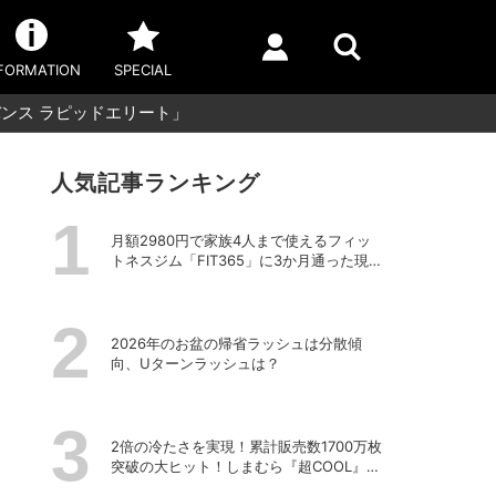
FORMATION
SPECIAL
バンス ラピッドエリート」
人気記事ランキング
月額2980円で家族4人まで使えるフィッ
トネスジム「FIT365」に3か月通った現在
のリアルな感想
2026年のお盆の帰省ラッシュは分散傾
向、Uターンラッシュは？
2倍の冷たさを実現！累計販売数1700万枚
突破の大ヒット！しまむら『超COOL』シ
リーズの進化がスゴい！【PR】