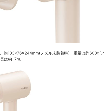
、約103×76×244mm(ノズル未装着時)。重量は約600g(ノ
長は約1.7m。