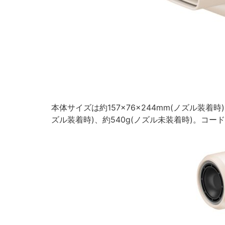
本体サイズは約157×76×244mm(ノズル装着時)
ズル装着時)、約540g(ノズル未装着時)。コード