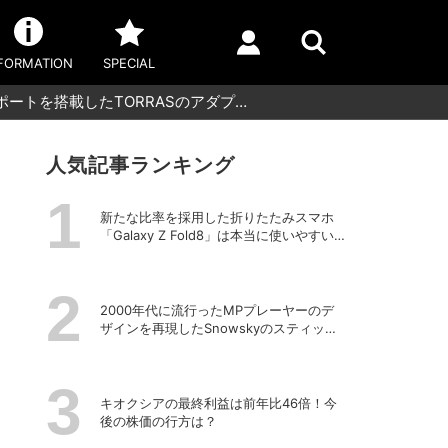
FORMATION
SPECIAL
-Cポートを搭載したTORRASのアダプ…
人気記事ランキング
新たな比率を採用した折りたたみスマホ
「Galaxy Z Fold8」は本当に使いやすい
のか？
2000年代に流行ったMPプレーヤーのデ
ザインを再現したSnowskyのスティック
型ポータブルオーディオプレーヤー
「ECHO NANO」
キオクシアの最終利益は前年比46倍！今
後の株価の行方は？