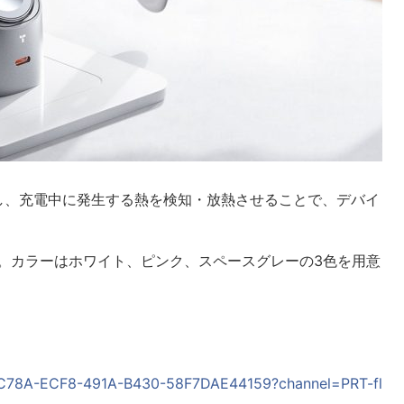
載し、充電中に発生する熱を検知・放熱させることで、デバイ
は80g。カラーはホワイト、ピンク、スペースグレーの3色を用意
59C78A-ECF8-491A-B430-58F7DAE44159?channel=PRT-fl