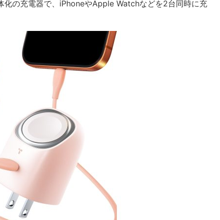
充電器で、iPhoneやApple Watchなどを2台同時に充