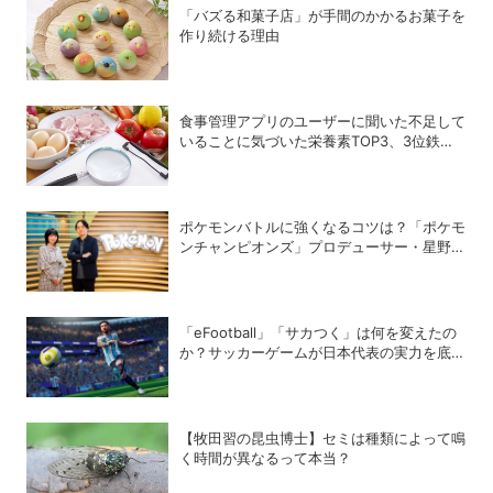
「バズる和菓子店」が手間のかかるお菓子を
作り続ける理由
食事管理アプリのユーザーに聞いた不足して
いることに気づいた栄養素TOP3、3位鉄、2
位カルシウム、1位は？
ポケモンバトルに強くなるコツは？「ポケモ
ンチャンピオンズ」プロデューサー・星野正
昭と女流棋士・香川愛生の特別対談が実現！
「eFootball」「サカつく」は何を変えたの
か？サッカーゲームが日本代表の実力を底上
げした背景
【牧田習の昆虫博士】セミは種類によって鳴
く時間が異なるって本当？