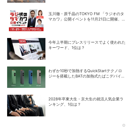
玉川徹・原千晶のTOKYO FM 「ラジオのタ
マカワ」公開イベントを11月21日に開催、ゲ
ストは赤江珠緒
今年上半期にプレスリリースでよく使われた
キーワード、1位は？
わずか10秒で加熱するQuickStartテクノロ
ジーを搭載したBATの加熱式たばこデバイス
「glo Hyper pro+」
2028年卒東大生・京大生の就活人気企業ラ
ンキング、1位は？
Rec