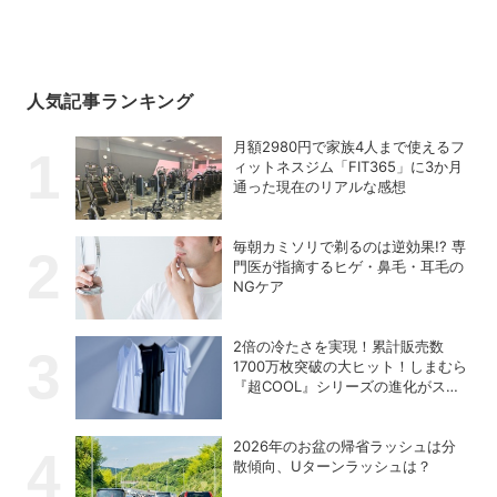
人気記事ランキング
月額2980円で家族4人まで使えるフ
ィットネスジム「FIT365」に3か月
通った現在のリアルな感想
毎朝カミソリで剃るのは逆効果!? 専
門医が指摘するヒゲ・鼻毛・耳毛の
NGケア
2倍の冷たさを実現！累計販売数
1700万枚突破の大ヒット！しまむら
『超COOL』シリーズの進化がスゴ
い！【PR】
2026年のお盆の帰省ラッシュは分
散傾向、Uターンラッシュは？