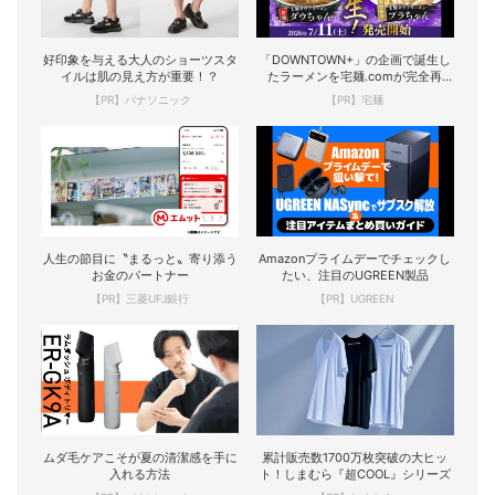
好印象を与える大人のショーツスタ
「DOWNTOWN+」の企画で誕生し
イルは肌の見え方が重要！？
たラーメンを宅麺.comが完全再
現！
【PR】パナソニック
【PR】宅麺
人生の節目に〝まるっと〟寄り添う
Amazonプライムデーでチェックし
お金のパートナー
たい、注目のUGREEN製品
【PR】三菱UFJ銀行
【PR】UGREEN
ムダ毛ケアこそが夏の清潔感を手に
累計販売数1700万枚突破の大ヒッ
入れる方法
ト！しまむら『超COOL』シリーズ