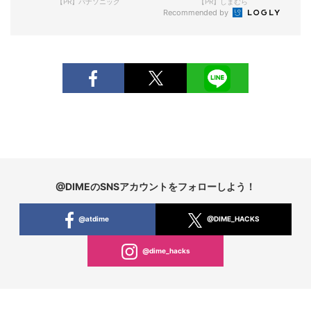
【PR】パナソニック
【PR】しまむら
Recommended by
@DIMEのSNSアカウントをフォローしよう！
@atdime
@DIME_HACKS
@dime_hacks