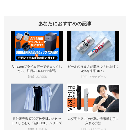
あなたにおすすめの記事
Amazonプライムデーでチェックし
ビールのうまさが際立つ「仕上げに
たい、注目のUGREEN製品
3分冷凍庫DRY」
【PR】UGREEN
【PR】アサヒビール
累計販売数1700万枚突破の大ヒッ
ムダ毛ケアこそが夏の清潔感を手に
ト！しまむら『超COOL』シリーズ
入れる方法
【PR】しまむら
【PR】パナソニック