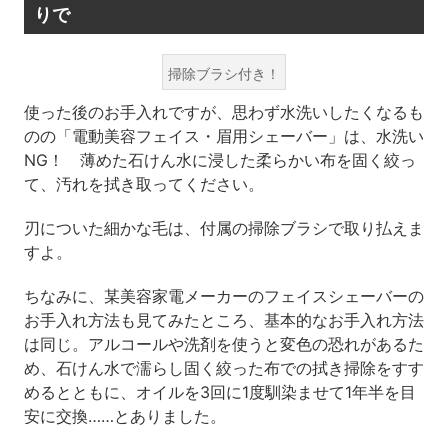
りで
掃除ブラシ付き！
使った後のお手入れですが、思わず水洗いしたくなるも
のの「電動美容フェイス・眉用シェーバー」は、水洗い
NG！ 薄めた石けん水に浸した柔らかい布を固く絞っ
て、汚れを拭き取ってください。
刃についた細かな毛は、付属の掃除ブラシで取り払えま
すよ。
ちなみに、某美容家電メーカーのフェイスシェーバーの
お手入れ方法も見てみたところ、基本的なお手入れ方法
は同じ。アルコールや洗剤を使うと変色の恐れがあるた
め、石けん水で濡らし固く絞った布での拭き掃除をすす
めるとともに、オイルを3回に1度馴染ませて1年半を目
安に交換……とありました。