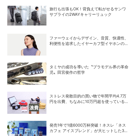
旅行も出張もOK！背負えて転がせるサンワ
サプライの2WAYキャリーリュック
ファーウェイからデザイン、音質、快適性、
利便性を追求したイヤーカフ型イヤホンのフ
ラッグシップモデル「HUAWEI FreeClip 2
S」が登場
タミヤの成功を導いた〝プラモデル界の革命
児〟田宮俊作の哲学
ストレス発散目的の買い物で年間平均4.7万
円を出費、ちなみに10万円超を使っている
人はどれくらいいる？
発売1年で1億6000万杯突破！ネスレ「ネス
カフェ アイスブレンド」が大ヒットした3つ