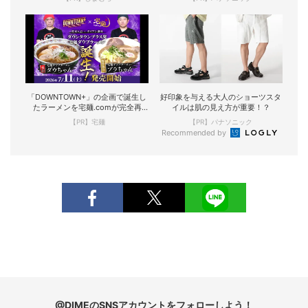
「DOWNTOWN+」の企画で誕生し
好印象を与える大人のショーツスタ
たラーメンを宅麺.comが完全再
イルは肌の見え方が重要！？
現！
【PR】宅麺
【PR】パナソニック
Recommended by
@DIMEのSNSアカウントをフォローしよう！