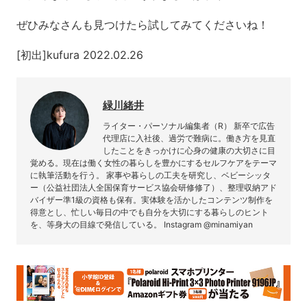
ぜひみなさんも見つけたら試してみてくださいね！
[初出]kufura 2022.02.26
緑川緒井
ライター・パーソナル編集者（R） 新卒で広告
代理店に入社後、過労で難病に。働き方を見直
したことをきっかけに心身の健康の大切さに目
覚める。現在は働く女性の暮らしを豊かにするセルフケアをテーマ
に執筆活動を行う。 家事や暮らしの工夫を研究し、ベビーシッタ
ー（公益社団法人全国保育サービス協会研修修了）、整理収納アド
バイザー準1級の資格も保有。実体験を活かしたコンテンツ制作を
得意とし、忙しい毎日の中でも自分を大切にする暮らしのヒント
を、等身大の目線で発信している。 Instagram @minamiyan