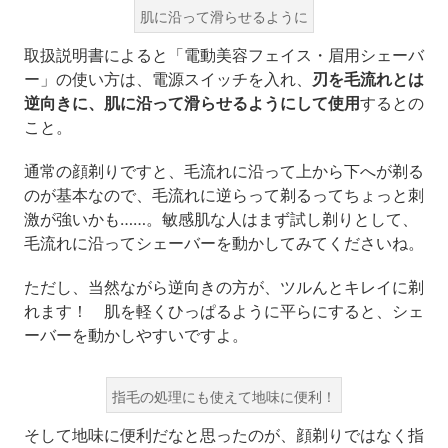
肌に沿って滑らせるように
取扱説明書によると「電動美容フェイス・眉用シェーバ
ー」の使い方は、電源スイッチを入れ、
刃を毛流れとは
逆向きに、肌に沿って滑らせるようにして使用
するとの
こと。
通常の顔剃りですと、毛流れに沿って上から下へが剃る
のが基本なので、毛流れに逆らって剃るってちょっと刺
激が強いかも……。敏感肌な人はまず試し剃りとして、
毛流れに沿ってシェーバーを動かしてみてくださいね。
ただし、当然ながら逆向きの方が、ツルんとキレイに剃
れます！ 肌を軽くひっぱるように平らにすると、シェ
ーバーを動かしやすいですよ。
指毛の処理にも使えて地味に便利！
そして地味に便利だなと思ったのが、顔剃りではなく指