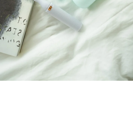
Loaded
:
10.51%
/
Unmute