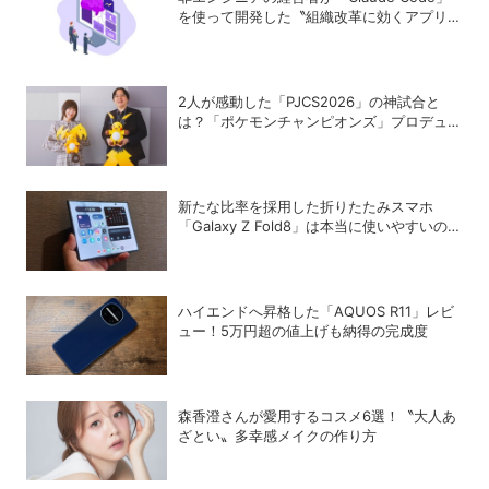
を使って開発した〝組織改革に効くアプリ〟
とは？
2人が感動した「PJCS2026」の神試合と
は？「ポケモンチャンピオンズ」プロデュー
サー・星野正昭と女流棋士・香川愛生の特別
対談が実現！
新たな比率を採用した折りたたみスマホ
「Galaxy Z Fold8」は本当に使いやすいの
か？
ハイエンドへ昇格した「AQUOS R11」レビ
ュー！5万円超の値上げも納得の完成度
森香澄さんが愛用するコスメ6選！〝大人あ
ざとい〟多幸感メイクの作り方