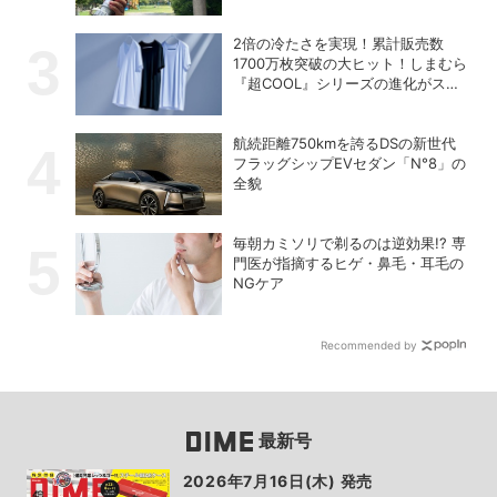
2倍の冷たさを実現！累計販売数
1700万枚突破の大ヒット！しまむら
『超COOL』シリーズの進化がスゴ
い！【PR】
航続距離750kmを誇るDSの新世代
フラッグシップEVセダン「N°8」の
全貌
毎朝カミソリで剃るのは逆効果!? 専
門医が指摘するヒゲ・鼻毛・耳毛の
NGケア
Recommended by
最新号
2026年7月16日(木) 発売