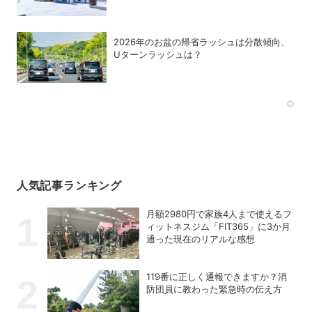
の理由
2026年のお盆の帰省ラッシュは分散傾向、
Uターンラッシュは？
Rec
人気記事ランキング
月額2980円で家族4人まで使えるフ
ィットネスジム「FIT365」に3か月
通った現在のリアルな感想
119番に正しく通報できますか？消
防団員に教わった緊急時の伝え方